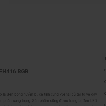
H
U EH416 RGB
C
C
là đen bóng huyền bí, cá tính cùng với hai củ tai to và dày
m phần sang trọng. Sản phẩm cũng được trang bị đèn LED
M