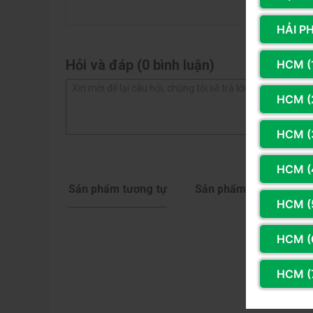
1 sao
Chất lượng âm thanh giả lập 7.1
HẢI P
Tai nghe DareU EH416 RGB
được trang bị hệ thố
Hỏi và đáp (0 bình luận)
HCM (
thanh ấn tượng, giúp bạn như được đắm chìm trong
chạy của đối thủ hay đồng đội.
HCM (2
HCM (
HCM (
Sản phẩm tương tự
Sản phẩm cùng hãng
HCM (
HCM (
HCM (