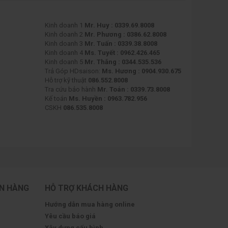
Kinh doanh 1
Mr. Huy : 0339.69.8008
Kinh doanh 2
Mr. Phương : 0386.62.8008
Kinh doanh 3
Mr. Tuấn : 0339.38.8008
Kinh doanh 4
Ms. Tuyết : 0962.426.465
Kinh doanh 5
Mr. Thắng : 0344.535.536
Trả Góp HDsaison:
Ms. Hương : 0904.930.675
Hỗ trợ kỹ thuật
086.552.8008
Tra cứu bảo hành
Mr. Toán : 0339.73.8008
Kế toán
Ms. Huyền : 0963.782.956
CSKH
086.535.8008
ÁN HÀNG
HỖ TRỢ KHÁCH HÀNG
Hướng dẫn mua hàng online
Yêu cầu báo giá
Xây dựng cấu hình