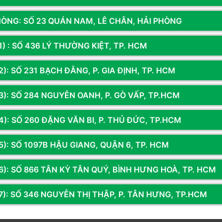
HÒNG: SỐ 23 QUÁN NAM, LÊ CHÂN, HẢI PHÒNG
ng âm thanh giả lập 7.1 với công suất loa 3.3W mang lại âm
1) : SỐ 436 LÝ THƯỜNG KIỆT, TP. HCM
 chiến trường. Hoặc có thể nghe rõ ràng được âm thanh khi
): SỐ 231 BẠCH ĐẰNG, P. GIA ĐỊNH, TP. HCM
3): SỐ 284 NGUYỄN OANH, P. GÒ VẤP, TP.HCM
4): SỐ 260 ĐẶNG VĂN BI, P. THỦ ĐỨC, TP.HCM
Sản phẩm đã xem
5): SỐ 1097B HẬU GIANG, QUẬN 6, TP. HCM
6): SỐ 866 TÂN KỲ TÂN QUÝ, BÌNH HƯNG HOÀ, TP. HCM
7): SỐ 346 NGUYỄN THỊ THẬP, P. TÂN HƯNG, TP.HCM