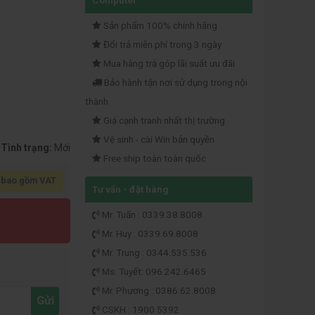
Computer
Sản phẩm 100% chính hãng
Đổi trả miễn phí trong 3 ngày
Mua hàng trả góp lãi suất ưu đãi
Bảo hành tận nơi sử dụng trong nội
thành
Giá cạnh tranh nhất thị trường
Vệ sinh - cài Win bản quyền
Tình trạng:
Mới
Free ship toàn toàn quốc
 bao gồm VAT
Tư vấn - đặt hàng
Mr. Tuấn : 0339.38.8008
Mr. Huy : 0339.69.8008
Mr. Trung : 0344.535.536
Ms. Tuyết: 096.242.6465
Mr. Phương : 0386.62.8008
Gửi
CSKH : 1900 5392