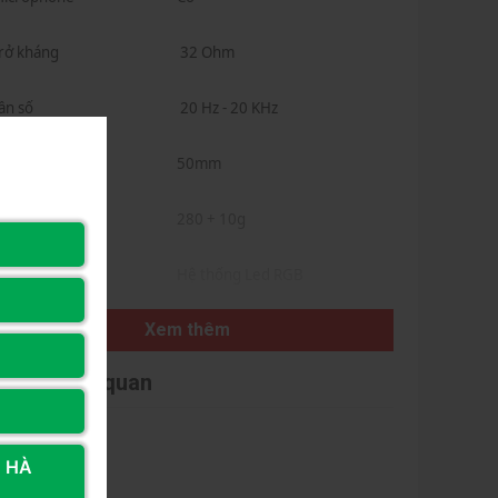
rở kháng
32 Ohm
ần số
20 Hz - 20 KHz
ích cỡ màng loa
50mm
rọng lượng
280 + 10g
Hệ thống Led RGB
Hiệu ứng âm thanh giả lập 7.1
Xem thêm
ính năng đặc biệt
tích hợp sẵn
Cảm giác đeo mềm mại, thoải
i viết liên quan
mái trong thời gian dà
, HÀ