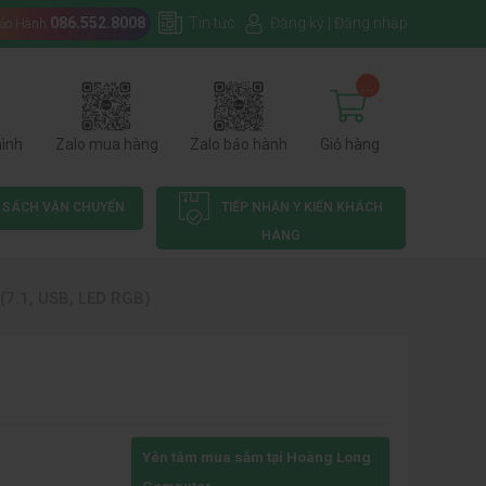
086.552.8008
Tin tức
Đăng ký
|
Đăng nhập
Bảo Hành
...
hình
Zalo mua hàng
Zalo bảo hành
Giỏ hàng
 SÁCH VẬN CHUYỂN
TIẾP NHẬN Ý KIẾN KHÁCH
HÀNG
(7.1, USB, LED RGB)
Yên tâm mua sắm tại Hoàng Long