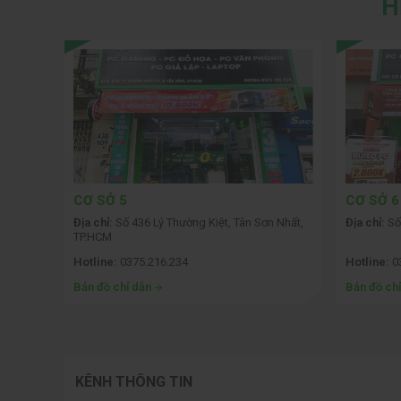
H
CƠ SỞ 5
CƠ SỞ 6
 Phòng
Địa chỉ:
Số 436 Lý Thường Kiệt, Tân Sơn Nhất,
Địa chỉ:
Số
TP.HCM
Hotline:
0375.216.234
Hotline:
0
Bản đồ chỉ dẫn
Bản đồ ch
KÊNH THÔNG TIN