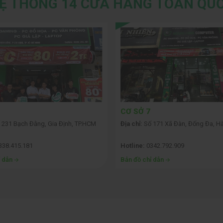
Ệ THỐNG 14 CỬA HÀNG TOÀN QU
CƠ SỞ 7
 231 Bạch Đằng, Gia Định, TP.HCM
Địa chỉ:
Số 171 Xã Đàn, Đống Đa, Hà
338.415.181
Hotline:
0342.792.909
ỉ dẫn
Bản đồ chỉ dẫn