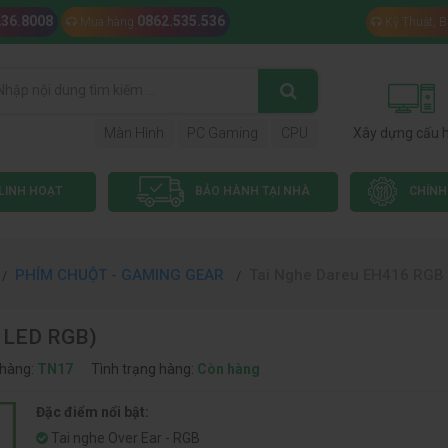
236.8008
0862.535.536
Mua hàng
Kỹ Thuật, 
Màn Hình
PC Gaming
CPU
Xây dựng cấu 
LINH HOẠT
BẢO HÀNH TẠI NHÀ
CHÍNH
PHÍM CHUỘT - GAMING GEAR
Tai Nghe Dareu EH416 RGB 
, LED RGB)
hàng:
TN17
Tình trạng hàng:
Còn hàng
Đặc điểm nổi bật:
Tai nghe Over Ear - RGB