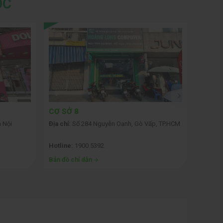
ỐC
CƠ SỞ 8
CƠ SỞ
 Nội
Địa chỉ:
Số 284 Nguyễn Oanh, Gò Vấp, TP.HCM
Địa chỉ:
TP.HCM
Hotline:
1900 5392
Hotline
Bản đồ chỉ dẫn
Bản đồ 