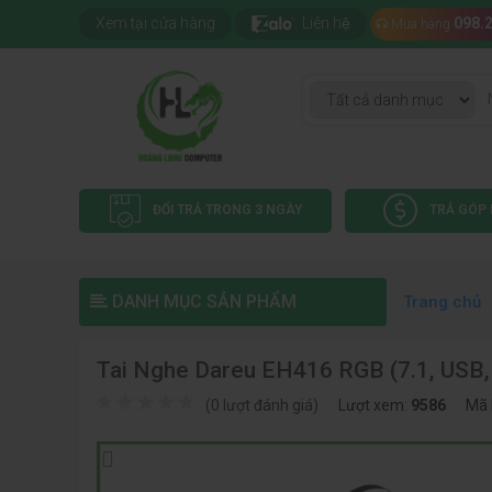
Xem tại cửa hàng
Liên hệ
098.
Mua hàng
ĐỔI TRẢ TRONG 3 NGÀY
TRẢ GÓP 
DANH MỤC SẢN PHẨM
Trang chủ
Tai Nghe Dareu EH416 RGB (7.1, USB
(0 lượt đánh giá)
Lượt xem:
9586
Mã 