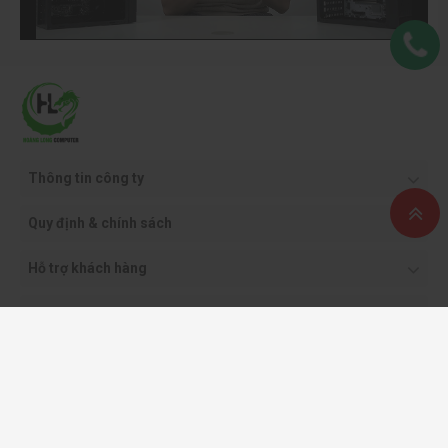
Thông tin công ty
Quy định & chính sách
Hỗ trợ khách hàng
Phương thức thanh toán
Copyright ©2021 CÔNG TY CỔ PHẦN THƯƠNG MẠI DỊCH VỤ VÀ CÔNG NGHỆ
HOÀNG LONG.
Giấy phép kinh doanh: 0108562413 - do sở KH & ĐT TP. Hà Nội cấp