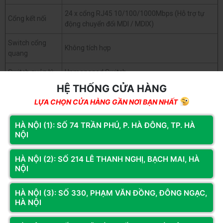
24 x cổng RJ45 10/100/1000Mbps (Hỗ trợ tự
Cổng kết nối
động chuyển đổi MDI / MDIX)
Switch cổng
Không tích hợp
quang
Switch quản lý
Unmanaged Switch
HỆ THỐNG CỬA HÀNG
Switch POE
Không tích hợp
LỰA CHỌN CỬA HÀNG GẦN NƠI BẠN NHẤT
Kiểu Switch
Switch Gigabit (1000Mbps)
HÀ NỘI (1): SỐ 74 TRẦN PHÚ, P. HÀ ĐÔNG, TP. HÀ
Chất liệu vỏ
Vỏ Thép
NỘI
Công nghệ tiết kiệm năng lượng sáng tạo giúp
Mô tả khác
tiết kiệm năng lượng tiêu thụ.
HÀ NỘI (2): SỐ 214 LÊ THANH NGHỊ, BẠCH MAI, HÀ
NỘI
Xem thêm
HÀ NỘI (3): SỐ 330, PHẠM VĂN ĐỒNG, ĐÔNG NGẠC,
HÀ NỘI
Switch TP-Link TL-SG1024D (Gigabit (1000Mbps)/ 24