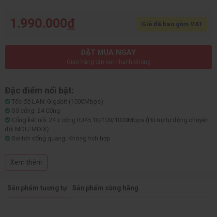
1.990.000
đ
Giá đã bao gồm VAT
ĐẶT MUA NGAY
Giao hàng tận nơi nhanh chóng
Đặc điểm nổi bật:
Tốc độ LAN: Gigabit (1000Mbps)
Số cổng: 24 Cổng
Cổng kết nối: 24 x cổng RJ45 10/100/1000Mbps (Hỗ trợ tự động chuyển
đổi MDI / MDIX)
Switch cổng quang: Không tích hợp
Switch quản lý: Unmanaged Switch
Switch POE: Không tích hợp
Xem thêm
Kiểu Switch: Switch Gigabit (1000Mbps)
Chất liệu vỏ: Vỏ Thép
Sản phẩm tương tự
Sản phẩm cùng hãng