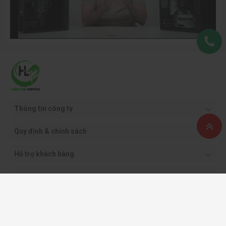
Thông tin công ty
Quy định & chính sách
Hỗ trợ khách hàng
Phương thức thanh toán