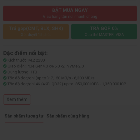
ĐẶT MUA NGAY
Giao hàng tận nơi nhanh chóng
Trả góp(CMT, BLX, SHK)
TRẢ GÓP 0%
Xét duyệt 15 phút
Qua thẻ MASTER, VISA
Đặc điểm nổi bật:
Kích thước: M.2 2280
Giao diện: PCIe Gen4.0 x4/5.0 x2, NVMe 2.0
Dung lượng: 1TB
Tốc độ đọc/ghi (up to ): 7,150 MB/s - 6,300 MB/s
Tốc độ đọc/ghi 4K (4KB, QD32) up to: 850,000 IOPS - 1,350,000 IOP
Kiểu Flash: Samsung V-NAND TLC
Độ bền (TBW): 600 TB
Xem thêm
Thời gian bảo hành: 36 tháng hoặc trong giới hạn TBW (Tùy điều kiện
nào đến trước)
Sản phẩm tương tự
Sản phẩm cùng hãng