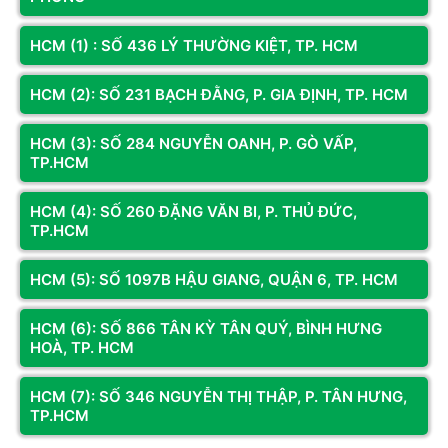
HCM (1) : SỐ 436 LÝ THƯỜNG KIỆT, TP. HCM
HCM (2): SỐ 231 BẠCH ĐẰNG, P. GIA ĐỊNH, TP. HCM
HCM (3): SỐ 284 NGUYỄN OANH, P. GÒ VẤP,
TP.HCM
Việc đầu tư vào một bộ vi xử lý đồ họa phân khúc cao cấp
HCM (4): SỐ 260 ĐẶNG VĂN BI, P. THỦ ĐỨC,
như
Card đồ họa ASUS NVIDIA GEFORCE RTX 50 SERIES
ở
TP.HCM
thời điểm này là quyết định hoàn toàn sáng suốt. Không chỉ
giúp bạn đón đầu xu hướng công nghệ phần cứng trong nhiều
HCM (5): SỐ 1097B HẬU GIANG, QUẬN 6, TP. HCM
năm tới, chương trình quà tặng đi kèm còn giúp bạn tiết kiệm
một khoản chi phí đáng kể khi được trải nghiệm tựa game
HCM (6): SỐ 866 TÂN KỲ TÂN QUÝ, BÌNH HƯNG
siêu phẩm 007 First Light hoàn toàn miễn phí. Hãy đến ngay
HOÀ, TP. HCM
các đại lý ủy quyền gần nhất của ASUS để mua sắm và nhận
những phần quà công nghệ cực kỳ hấp dẫn này ngay hôm nay!
HCM (7): SỐ 346 NGUYỄN THỊ THẬP, P. TÂN HƯNG,
TP.HCM