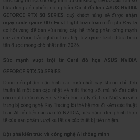
thức tung ra một chương trình ưu đãi không thể bỏ qua. Khi sở
hữu dòng sản phẩm siêu phẩm
Card đồ họa ASUS NVIDIA
GEFORCE RTX 50 SERIES
, quý khách hàng sẽ được
nhận
ngay code game 007 First Light
hoàn toàn miễn phí. Đây là
cơ hội vàng để bạn vừa nâng cấp hệ thống phần cứng mạnh
mẽ vừa được trải nghiệm trực tiếp tựa game hành động bom
tấn được mong chờ nhất năm 2026.
Sức mạnh vượt trội từ Card đồ họa ASUS NVIDIA
GEFORCE RTX 50 SERIES
Dòng sản phẩm cấu hình cao mới nhất này không chỉ đơn
thuần là một bản cập nhật về mặt thông số, mà nó đại diện
cho một bước nhảy vọt về kiến trúc xử lý đồ họa. Nhờ vào việc
trang bị công nghệ Ray Tracing lõi thế hệ mới đi kèm các thuật
toán AI cải tiến sâu sâu từ NVIDIA, hiệu năng dựng hình thực
tế của sản phẩm vượt xa tất cả các thiết bị tiền nhiệm.
Đột phá kiến trúc và công nghệ AI thông minh