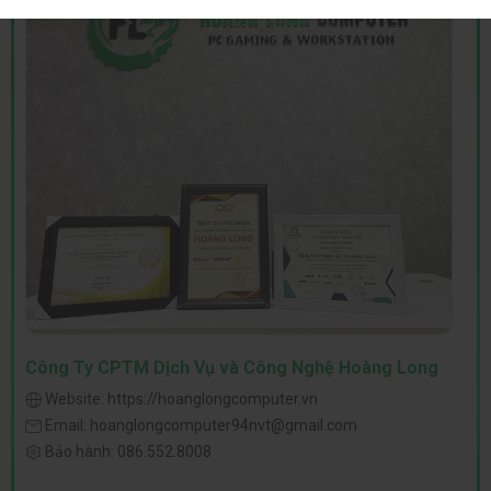
Công Ty CPTM Dịch Vụ và Công Nghệ Hoàng Long
Website:
https://hoanglongcomputer.vn
Email:
hoanglongcomputer94nvt@gmail.com
Bảo hành:
086.552.8008