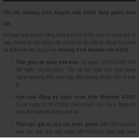
Chi tiết chương trình khuyến mãi ASUS tặng game bom
tấn
Để giúp quý khách hàng không bỏ lỡ phần quà vô cùng giá trị
này, chúng tôi xin cung cấp thông tin chi tiết về dòng thời gian
và điều kiện áp dụng của
chương trình khuyến mãi ASUS
:
Thời gian áp dụng hóa đơn:
Từ ngày 13/05/2026 đến
hết ngày 10/06/2026. Tất cả các hóa đơn mua hàng
ngoài khoảng thời gian này đều không được tính là hợp
lệ.
Hạn cuối đăng ký nhận code trên Website ASUS:
Trước ngày 01/07/2026. Quý khách cần lưu ý đăng ký
sớm để tránh hệ thống quá tải.
Thời hạn giá trị của mã code game:
Mã kích hoạt có
hiệu lực quy đổi đến ngày 08/07/2026. Sau thời gian