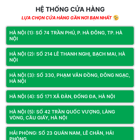
này, mã sẽ tự động hết hiệu lực trên hệ thống toàn cầu.
HỆ THỐNG CỬA HÀNG
Chi tiết vui lòng xem
TẠI ĐÂY
LỰA CHỌN CỬA HÀNG GẦN NƠI BẠN NHẤT
Điều kiện tham gia mua card đồ họa ASUS nhận game
HÀ NỘI (1): SỐ 74 TRẦN PHÚ, P. HÀ ĐÔNG, TP. HÀ
NỘI
miễn phí
Để đảm bảo quyền lợi tối đa cho mọi khách hàng khi thực hiện
HÀ NỘI (2): SỐ 214 LÊ THANH NGHỊ, BẠCH MAI, HÀ
chương trình
mua card đồ họa ASUS nhận game
, quy định
NỘI
từ hãng được áp dụng nghiêm ngặt như sau:
HÀ NỘI (3): SỐ 330, PHẠM VĂN ĐỒNG, ĐÔNG NGẠC,
Chương trình chỉ áp dụng đối với các hóa đơn đỏ (hóa đơn tài
HÀ NỘI
chính hợp pháp) xuất từ các cửa hàng, đại lý phân phối chính
thức. Ưu đãi hoàn toàn dành cho các khách hàng mua lẻ trực
HÀ NỘI (4): SỐ 171 XÃ ĐÀN, ĐỐNG ĐA, HÀ NỘI
tiếp hoặc trực tuyến tại hệ thống, không áp dụng cho các đơn
hàng dự án hoặc mua số lượng lớn cho phòng net. Ngoài ra,
HÀ NỘI (5): SỐ 42 TRẦN QUỐC VƯỢNG, LÀNG
giá trị phần quà là mã kích hoạt kỹ thuật số, hoàn toàn không
VÒNG, CẦU GIẤY, HÀ NỘI
có giá trị quy đổi thành tiền mặt hoặc các hiện vật khác tương
đương trong bất kỳ trường hợp nào.
HẢI PHÒNG: SỐ 23 QUÁN NAM, LÊ CHÂN, HẢI
PHÒNG