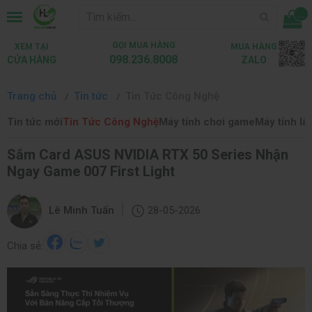
...
GỌI MUA HÀNG
XEM TẠI
MUA HÀNG
098.236.8008
CỬA HÀNG
ZALO
Trang chủ
Tin tức
Tin Tức Công Nghệ
Tin tức mới
Tin Tức Công Nghệ
Máy tính chơi game
Máy tính là
Sắm Card ASUS NVIDIA RTX 50 Series Nhận
Ngay Game 007 First Light
|
Lê Minh Tuấn
28-05-2026
Chia sẻ: