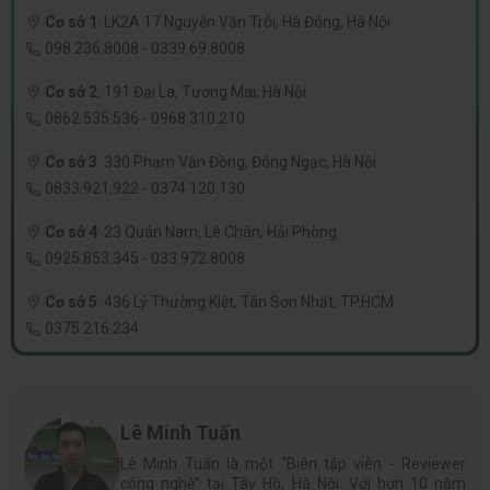
Cơ sở 1
:
LK2A 17 Nguyễn Văn Trỗi, Hà Đông, Hà Nội
098.236.8008
-
0339.69.8008
Cơ sở 2
:
191 Đại La, Tương Mai, Hà Nội
0862.535.536
-
0968.310.210
Cơ sở 3
:
330 Phạm Văn Đồng, Đông Ngạc, Hà Nội
0833.921.922
-
0374.120.130
Cơ sở 4
:
23 Quán Nam, Lê Chân, Hải Phòng
0925.853.345
-
033.972.8008
Cơ sở 5
:
436 Lý Thường Kiệt, Tân Sơn Nhất, TP.HCM
0375.216.234
Lê Minh Tuấn
Lê Minh Tuấn là một “Biên tập viên - Reviewer
công nghệ” tại Tây Hồ, Hà Nội. Với hơn 10 năm