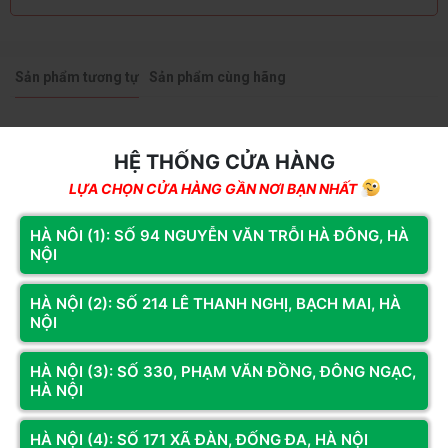
Sản phẩm tương tự
Sản phẩm cùng hãng
HỆ THỐNG CỬA HÀNG
LỰA CHỌN CỬA HÀNG GẦN NƠI BẠN NHẤT
HÀ NÔI (1): SỐ 94 NGUYỄN VĂN TRỖI HÀ ĐÔNG, HÀ
NỘI
HÀ NỘI (2): SỐ 214 LÊ THANH NGHỊ, BẠCH MAI, HÀ
NỘI
HÀ NỘI (3): SỐ 330, PHẠM VĂN ĐỒNG, ĐÔNG NGẠC,
HÀ NỘI
HÀ NỘI (4): SỐ 171 XÃ ĐÀN, ĐỐNG ĐA, HÀ NỘI