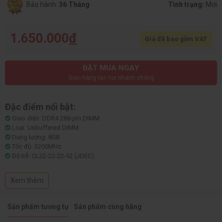
Bảo hành:
36 Tháng
Tình trạng:
Mới
1.650.000
đ
Giá đã bao gồm VAT
ĐẶT MUA NGAY
Giao hàng tận nơi nhanh chóng
Đặc điểm nổi bật:
Giao diện: DDR4 288-pin DIMM.
Loại: Unbuffered DIMM.
Dung lượng: 8GB.
Tốc độ: 3200MHz.
Độ trễ: CL22-22-22-52 (JDEC).
Điện áp: 1.2V.
Xem thêm
Sản phẩm tương tự
Sản phẩm cùng hãng