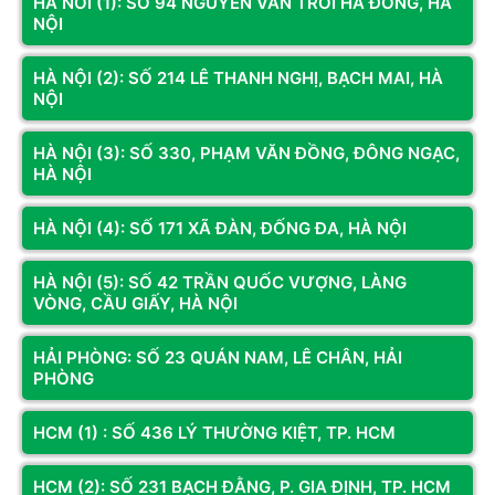
HÀ NÔI (1): SỐ 94 NGUYỄN VĂN TRỖI HÀ ĐÔNG, HÀ
Thương hiệu
SSTC
NỘI
Dung lượng
8GB (1x8GB)
HÀ NỘI (2): SỐ 214 LÊ THANH NGHỊ, BẠCH MAI, HÀ
Chuẩn RAM
DDR4
NỘI
Tốc độ bus
3200MHz
HÀ NỘI (3): SỐ 330, PHẠM VĂN ĐỒNG, ĐÔNG NGẠC,
Độ trễ
HÀ NỘI
CL22
(Latency)
HÀ NỘI (4): SỐ 171 XÃ ĐÀN, ĐỐNG ĐA, HÀ NỘI
Điện áp
1.2V
Chuẩn giao
HÀ NỘI (5): SỐ 42 TRẦN QUỐC VƯỢNG, LÀNG
UDIMM (Desktop)
tiếp
VÒNG, CẦU GIẤY, HÀ NỘI
Tản nhiệt
Không
HẢI PHÒNG: SỐ 23 QUÁN NAM, LÊ CHÂN, HẢI
Hỗ trợ XMP
Không
PHÒNG
Tương thích
Các dòng mainboard Intel hỗ trợ RAM DDR4
HCM (1) : SỐ 436 LÝ THƯỜNG KIỆT, TP. HCM
PC văn phòng, học tập, gaming phổ thông, giải trí
Ứng dụng
Xem thêm
đa nhiệm
HCM (2): SỐ 231 BẠCH ĐẰNG, P. GIA ĐỊNH, TP. HCM