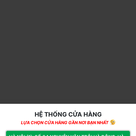
HỆ THỐNG CỬA HÀNG
THÔNG SỐ KỸ THUẬT
LỰA CHỌN CỬA HÀNG GẦN NƠI BẠN NHẤT
Thông số
Chi tiết