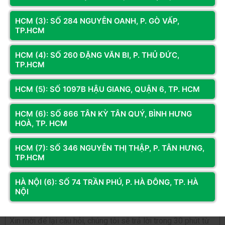
Đánh giá & Nhận xét về RAM SSTC 8GB (1X8GB) BUS
Bảo hành
Chính hãng 36 tháng
3200 DDR4 (U3200A-C22) BLACK TẢN
HCM (3): SỐ 284 NGUYỄN OANH, P. GÒ VẤP,
TP.HCM
0
/5
HCM (4): SỐ 260 ĐẶNG VĂN BI, P. THỦ ĐỨC,
0
đánh giá & nhận xét
TP.HCM
5 sao
4 sao
HCM (5): SỐ 1097B HẬU GIANG, QUẬN 6, TP. HCM
3 sao
HCM (6): SỐ 866 TÂN KỲ TÂN QUÝ, BÌNH HƯNG
2 sao
HOÀ, TP. HCM
1 sao
Bạn đã dùng sản phẩm này?
HCM (7): SỐ 346 NGUYỄN THỊ THẬP, P. TÂN HƯNG,
TP.HCM
Gửi đánh giá của bạn
HÀ NỘI (6): SỐ 74 TRẦN PHÚ, P. HÀ ĐÔNG, TP. HÀ
NỘI
Hỏi và đáp (0 bình luận)