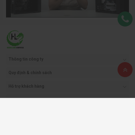
Thông tin công ty
Quy định & chính sách
Hỗ trợ khách hàng
Phương thức thanh toán
Copyright ©2021 CÔNG TY CỔ PHẦN THƯƠNG MẠI DỊCH VỤ VÀ CÔNG NGHỆ
HOÀNG LONG.