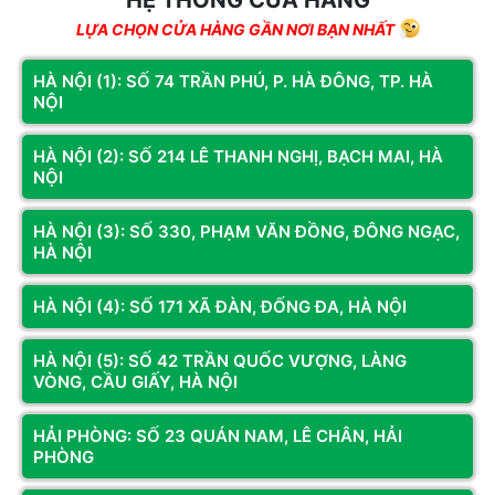
LỰA CHỌN CỬA HÀNG GẦN NƠI BẠN NHẤT
16GB (1x16GB)
Dung lượng
HÀ NỘI (1): SỐ 74 TRẦN PHÚ, P. HÀ ĐÔNG, TP. HÀ
NỘI
HÀ NỘI (2): SỐ 214 LÊ THANH NGHỊ, BẠCH MAI, HÀ
Loại
DDR5
NỘI
HÀ NỘI (3): SỐ 330, PHẠM VĂN ĐỒNG, ĐÔNG NGẠC,
Tốc độ
6000 MHz
HÀ NỘI
HÀ NỘI (4): SỐ 171 XÃ ĐÀN, ĐỐNG ĐA, HÀ NỘI
Độ trễ
CL36
HÀ NỘI (5): SỐ 42 TRẦN QUỐC VƯỢNG, LÀNG
VÒNG, CẦU GIẤY, HÀ NỘI
HẢI PHÒNG: SỐ 23 QUÁN NAM, LÊ CHÂN, HẢI
• Default (JEDEC): DDR5-4800 CL40-39-39 @1.1V
PHÒNG
• EXPO Profile #0: DDR5-6000 CL36-44-44 @1.35V