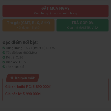
ĐẶT MUA NGAY
Giao hàng tận nơi nhanh chóng
Trả góp(CMT, BLX, SHK)
TRẢ GÓP 0%
Xét duyệt 15 phút
Qua thẻ MASTER, VISA
Đặc điểm nổi bật:
Dung lượng: 16GB (1x16GB) DDR5
Tốc độ bus: 6000MHz
Đỗ trễ: CL36
Điện áp: 1.35V
Tản nhiệt: Có
Khuyến mãi:
Giá khi build PC: 5.890.000đ
Giá bán lẻ: 5.990.000đ