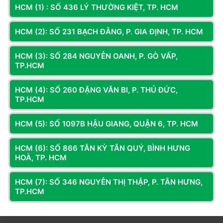
HCM (1) : SỐ 436 LÝ THƯỜNG KIỆT, TP. HCM
Xem thêm
• EXPO Profile #1: DDR5-5600 CL40-40-40 @1.25V
Điện áp
Đánh giá & Nhận xét về RAM KINGSTON FURY BEAST
HCM (2): SỐ 231 BẠCH ĐẰNG, P. GIA ĐỊNH, TP. HCM
• XMP Profile #1: DDR5-6000 CL36-44-44 @1.35V
16GB (1X16GB) DDR5 6000MHZ (KF560C36BBE2-
16WP)
• XMP Profile #2: DDR5-5600 CL40-40-40 @1.25V
HCM (3): SỐ 284 NGUYỄN OANH, P. GÒ VẤP,
TP.HCM
0
/5
HCM (4): SỐ 260 ĐẶNG VĂN BI, P. THỦ ĐỨC,
0
đánh giá & nhận xét
TP.HCM
5 sao
4 sao
Màu sắc
Đen
HCM (5): SỐ 1097B HẬU GIANG, QUẬN 6, TP. HCM
3 sao
HCM (6): SỐ 866 TÂN KỲ TÂN QUÝ, BÌNH HƯNG
2 sao
Tản nhiệt
Có
HOÀ, TP. HCM
1 sao
Bạn đã dùng sản phẩm này?
HCM (7): SỐ 346 NGUYỄN THỊ THẬP, P. TÂN HƯNG,
TP.HCM
Gửi đánh giá của bạn