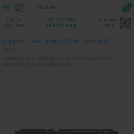
...
GỌI MUA HÀNG
XEM TẠI
MUA HÀNG
098.236.8008
CỬA HÀNG
ZALO
Trang chủ
RAM - BỘ NHỚ TRONG
RAM DDR5
16G
RAM KINGSTON FURY BEAST 16GB (1X16GB) DDR5
6000MHZ (KF560C36BBE2-16WP)