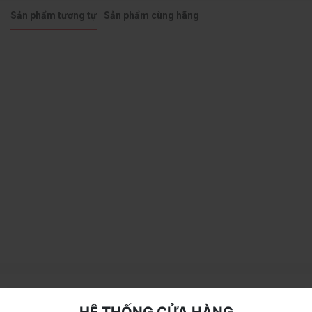
Sản phẩm tương tự
Sản phẩm cùng hãng
THÔNG SỐ KỸ THUẬT
HỆ THỐNG CỬA HÀNG