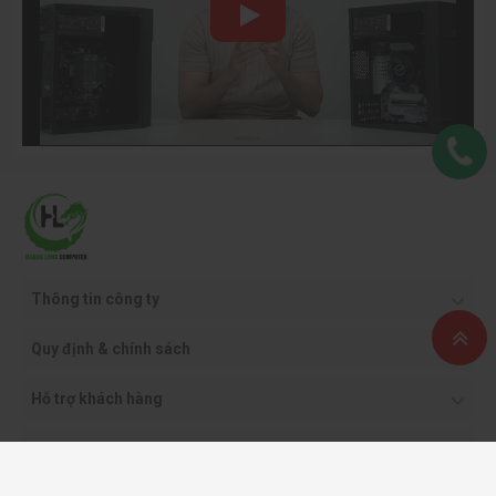
Thông tin công ty
Quy định & chính sách
Hỗ trợ khách hàng
Phương thức thanh toán