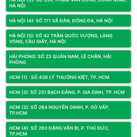
HÀ NỘI
HÀ NỘI (4): SỐ 171 XÃ ĐÀN, ĐỐNG ĐA, HÀ NỘI
HÀ NỘI (5): SỐ 42 TRẦN QUỐC VƯỢNG, LÀNG
VÒNG, CẦU GIẤY, HÀ NỘI
HẢI PHÒNG: SỐ 23 QUÁN NAM, LÊ CHÂN, HẢI
PHÒNG
HCM (1) : SỐ 436 LÝ THƯỜNG KIỆT, TP. HCM
HCM (2): SỐ 231 BẠCH ĐẰNG, P. GIA ĐỊNH, TP. HCM
HCM (3): SỐ 284 NGUYỄN OANH, P. GÒ VẤP,
TP.HCM
Công Ty CPTM Dịch Vụ và Công Nghệ Hoàng Long
Website:
https://hoanglongcomputer.vn
HCM (4): SỐ 260 ĐẶNG VĂN BI, P. THỦ ĐỨC,
Email:
hoanglongcomputer94nvt@gmail.com
TP.HCM
Bảo hành:
086.552.8008