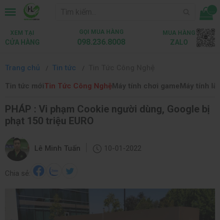
...
GỌI MUA HÀNG
XEM TẠI
MUA HÀNG
098.236.8008
CỬA HÀNG
ZALO
Trang chủ
Tin tức
Tin Tức Công Nghệ
Tin tức mới
Tin Tức Công Nghệ
Máy tính chơi game
Máy tính là
PHÁP : Vi phạm Cookie người dùng, Google bị
phạt 150 triệu EURO
|
Lê Minh Tuấn
10-01-2022
Chia sẻ: