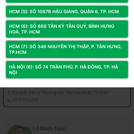
HCM (5): SỐ 1097B HẬU GIANG, QUẬN 6, TP. HCM
Cơ sở 1
:
LK2A 17 Nguyễn Văn Trỗi, Hà Đông, Hà Nội
098.236.8008
-
0339.69.8008
HCM (6): SỐ 866 TÂN KỲ TÂN QUÝ, BÌNH HƯNG
HOÀ, TP. HCM
Cơ sở 2
:
191 Đại La, Tương Mai, Hà Nội
0862.535.536
-
0968.310.210
HCM (7): SỐ 346 NGUYỄN THỊ THẬP, P. TÂN HƯNG,
TP.HCM
Cơ sở 3
:
330 Phạm Văn Đồng, Đông Ngạc, Hà Nội
0833.921.922
-
0374.120.130
HÀ NỘI (6): SỐ 74 TRẦN PHÚ, P. HÀ ĐÔNG, TP. HÀ
NỘI
Cơ sở 4
:
23 Quán Nam, Lê Chân, Hải Phòng
0925.853.345
-
033.972.8008
Cơ sở 5
:
436 Lý Thường Kiệt, Tân Sơn Nhất, TP.HCM
0375.216.234
Lê Minh Tuấn