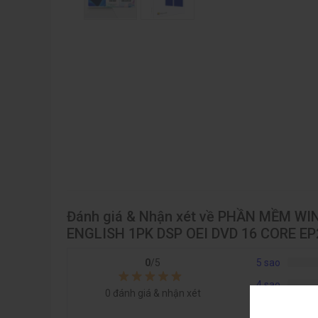
Đánh giá & Nhận xét về PHẦN MỀM W
ENGLISH 1PK DSP OEI DVD 16 CORE EP
0
/5
5 sao
4 sao
0
đánh giá & nhận xét
3 sao