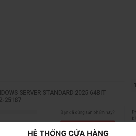
INDOWS SERVER STANDARD 2025 64BIT
2-25187
P
Bạn đã dùng sản phẩm này?
b
Gửi đánh giá của bạn
HỆ THỐNG CỬA HÀNG