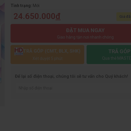
Tình trạng:
Mới
24.650.000
đ
Giá đã
ĐẶT MUA NGAY
Giao hàng tận nơi nhanh chóng
TRẢ GÓP
TRẢ GÓP (CMT, BLX, SHK)
Qua thẻ MASTE
Xét duyệt 5 phút
Để lại số điện thoại, chúng tôi sẽ tư vấn cho Quý khách!