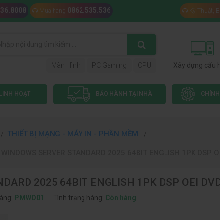
236.8008
0862.535.536
Mua hàng
Kỹ Thuật, 
Màn Hình
PC Gaming
CPU
Xây dựng cấu 
LINH HOẠT
BẢO HÀNH TẠI NHÀ
CHÍNH
THIẾT BỊ MẠNG - MÁY IN - PHẦN MỀM
WINDOWS SERVER STANDARD 2025 64BIT ENGLISH 1PK DSP OE
RD 2025 64BIT ENGLISH 1PK DSP OEI DVD
àng:
PMWD01
Tình trạng hàng:
Còn hàng