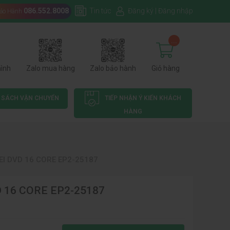
086.552.8008
Tin tức
Đăng ký
|
Đăng nhập
Bảo Hành
...
hình
Zalo mua hàng
Zalo bảo hành
Giỏ hàng
 SÁCH VẬN CHUYỂN
TIẾP NHẬN Ý KIẾN KHÁCH
HÀNG
I DVD 16 CORE EP2-25187
 16 CORE EP2-25187