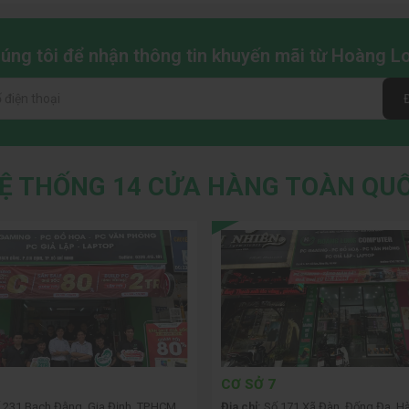
chúng tôi để nhận thông tin khuyến mãi từ Hoàng 
Ệ THỐNG 14 CỬA HÀNG TOÀN QU
CƠ SỞ 7
 231 Bạch Đằng, Gia Định, TP.HCM
Địa chỉ:
Số 171 Xã Đàn, Đống Đa, Hà