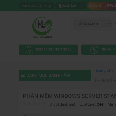
Xem tại cửa hàng
Liên hệ
098.
Mua hàng
ĐỔI TRẢ TRONG 3 NGÀY
TRẢ GÓP 
Trang chủ
DANH MỤC SẢN PHẨM
PHẦN MỀM 
PHẦN MỀM WINDOWS SERVER STANDA
(0 lượt đánh giá)
Lượt xem:
244
Mã h