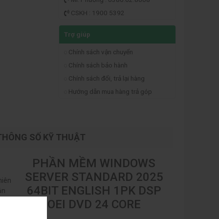
CSKH : 1900 5392
Trợ giúp
Chính sách vận chuyển
Chính sách bảo hành
Chính sách đổi, trả lại hàng
Hướng dẫn mua hàng trả góp
THÔNG SỐ KỸ THUẬT
PHẦN MỀM WINDOWS
SERVER STANDARD 2025
hiên
64BIT ENGLISH 1PK DSP
ản
OEI DVD 24 CORE