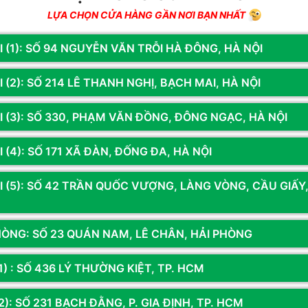
H
LỰA CHỌN CỬA HÀNG GẦN NƠI BẠN NHẤT
t
c
I (1): SỐ 94 NGUYỄN VĂN TRỖI HÀ ĐÔNG, HÀ NỘI
p
 (2): SỐ 214 LÊ THANH NGHỊ, BẠCH MAI, HÀ NỘI
S
l
th
I (3): SỐ 330, PHẠM VĂN ĐỒNG, ĐÔNG NGẠC, HÀ NỘI
bị
đ
 (4): SỐ 171 XÃ ĐÀN, ĐỐNG ĐA, HÀ NỘI
T
h
I (5): SỐ 42 TRẦN QUỐC VƯỢNG, LÀNG VÒNG, CẦU GIẤY
b
q
HÒNG: SỐ 23 QUÁN NAM, LÊ CHÂN, HẢI PHÒNG
N
n
Bà
1) : SỐ 436 LÝ THƯỜNG KIỆT, TP. HCM
D
c
): SỐ 231 BẠCH ĐẰNG, P. GIA ĐỊNH, TP. HCM
k