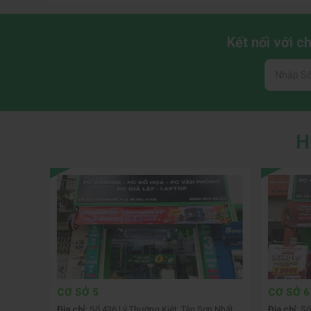
Kết nối với 
H
CƠ SỞ 5
CƠ SỞ 6
 Phòng
Địa chỉ:
Số 436 Lý Thường Kiệt, Tân Sơn Nhất,
Địa chỉ:
Số