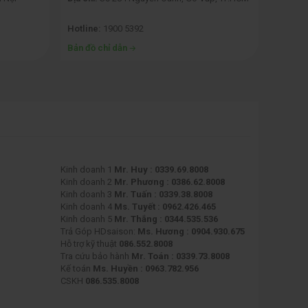
TP.HCM
Hotline:
1900 5392
Hotline
Bản đồ chỉ dẫn
Bản đồ 
Kinh doanh 1
Mr. Huy : 0339.69.8008
Kinh doanh 2
Mr. Phương : 0386.62.8008
Kinh doanh 3
Mr. Tuấn : 0339.38.8008
Kinh doanh 4
Ms. Tuyết : 0962.426.465
Kinh doanh 5
Mr. Thắng : 0344.535.536
Trả Góp HDsaison:
Ms. Hương : 0904.930.675
Hỗ trợ kỹ thuật
086.552.8008
Tra cứu bảo hành
Mr. Toán : 0339.73.8008
Kế toán
Ms. Huyền : 0963.782.956
CSKH
086.535.8008