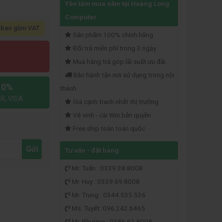
Yên tâm mua sắm tại Hoàng Long
Computer
 bao gồm VAT
Sản phẩm 100% chính hãng
Đổi trả miễn phí trong 3 ngày
Mua hàng trả góp lãi suất ưu đãi
Bảo hành tận nơi sử dụng trong nội
 0%
thành
R, VISA
Giá cạnh tranh nhất thị trường
Vệ sinh - cài Win bản quyền
Free ship toàn toàn quốc
Gửi
Tư vấn - đặt hàng
Mr. Tuấn : 0339.38.8008
Mr. Huy : 0339.69.8008
Mr. Trung : 0344.535.536
Ms. Tuyết: 096.242.6465
Mr. Phương : 0386.62.8008