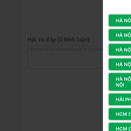
2 sao
1 sao
HÀ NÔ
HÀ NỘI
Hỏi và đáp (0 bình luận)
HÀ NỘ
HÀ NỘI
HÀ NỘ
NỘI
HẢI P
HCM (
HCM (2