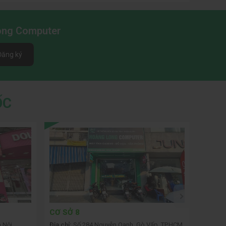
Long Computer
Đăng ký
ỐC
CƠ SỞ 8
CƠ SỞ
 Nội
Địa chỉ:
Số 284 Nguyễn Oanh, Gò Vấp, TP.HCM
Địa chỉ: