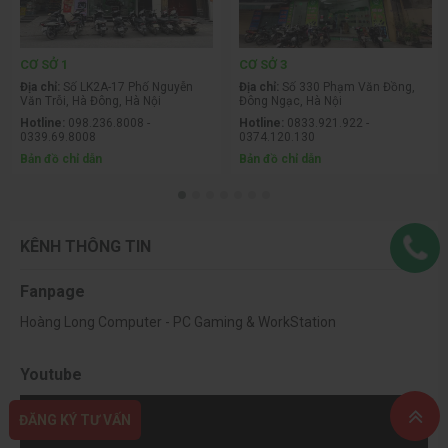
CƠ SỞ 1
CƠ SỞ 3
Địa chỉ:
Số LK2A-17 Phố Nguyễn
Địa chỉ:
Số 330 Phạm Văn Đồng,
Văn Trỗi, Hà Đông, Hà Nội
Đông Ngạc, Hà Nội
Hotline:
098.236.8008 -
Hotline:
0833.921.922 -
0339.69.8008
0374.120.130
Bản đồ chỉ dẫn
Bản đồ chỉ dẫn
KÊNH THÔNG TIN
Fanpage
Hoàng Long Computer - PC Gaming & WorkStation
Youtube
ĐĂNG KÝ TƯ VẤN