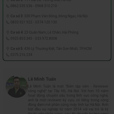
0862.535.536
-
0968.310.210
Cơ sở 3
:
330 Phạm Văn Đồng, Đông Ngạc, Hà Nội
0833.921.922
-
0374.120.130
Cơ sở 4
:
23 Quán Nam, Lê Chân, Hải Phòng
0925.853.345
-
033.972.8008
Cơ sở 5
:
436 Lý Thường Kiệt, Tân Sơn Nhất, TP.HCM
0375.216.234
Lê Minh Tuấn
Lê Minh Tuấn là một “Biên tập viên - Reviewer
công nghệ” tại Tây Hồ, Hà Nội. Với hơn 10 năm
hoạt động chuyên sâu trong lĩnh vực công nghệ,
anh là một reviewer kỳ cựu, có tiếng trong cộng
đồng đam mê phần cứng máy tính tại Hà Nội. Anh
bắt đầu sự nghiệp từ năm 2014 với vai trò là kỹ
thuật viên phần cứng, sau đó chuyển hướng sang