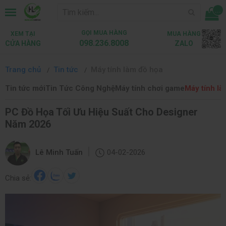
...
GỌI MUA HÀNG
XEM TẠI
MUA HÀNG
098.236.8008
CỬA HÀNG
ZALO
Trang chủ
Tin tức
Máy tính làm đồ họa
Tin tức mới
Tin Tức Công Nghệ
Máy tính chơi game
Máy tính là
PC Đồ Họa Tối Ưu Hiệu Suất Cho Designer
Năm 2026
|
Lê Minh Tuấn
04-02-2026
Chia sẻ: