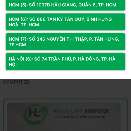
HCM (5): SỐ 1097B HẬU GIANG, QUẬN 6, TP. HCM
HCM (6): SỐ 866 TÂN KỲ TÂN QUÝ, BÌNH HƯNG
HOÀ, TP. HCM
HCM (7): SỐ 346 NGUYỄN THỊ THẬP, P. TÂN HƯNG,
Một bộ
PC đồ họa tối ưu
không chỉ giúp công việc trơn tru
TP.HCM
hơn mà còn là khoản đầu tư lâu dài cho sự nghiệp sáng tạo.
Hoàng Long Computer mang đến giải pháp cân bằng giữa
HÀ NỘI (6): SỐ 74 TRẦN PHÚ, P. HÀ ĐÔNG, TP. HÀ
hiệu năng, độ bền và chi phí cho mọi designer.
NỘI
THAM KHẢO TOP PC ĐỒ HỌA GIÁ TỐT TẠI HOÀNG LONG
COMPUTER: