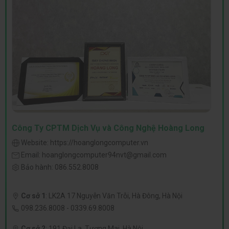
Công Ty CPTM Dịch Vụ và Công Nghệ Hoàng Long
Website:
https://hoanglongcomputer.vn
Email:
hoanglongcomputer94nvt@gmail.com
Bảo hành:
086.552.8008
Cơ sở 1
:
LK2A 17 Nguyễn Văn Trỗi, Hà Đông, Hà Nội
098.236.8008
-
0339.69.8008
Cơ sở 2
:
191 Đại La, Tương Mai, Hà Nội