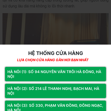
tại và có khả năng nâng cấp trong tương lai, giúp người dùng
sử dụng lâu dài mà không lo lỗi thời nhanh.
HỆ THỐNG CỬA HÀNG
LỰA CHỌN CỬA HÀNG GẦN NƠI BẠN NHẤT
HÀ NÔI (1): SỐ 94 NGUYỄN VĂN TRỖI HÀ ĐÔNG, HÀ
NỘI
HÀ NỘI (2): SỐ 214 LÊ THANH NGHỊ, BẠCH MAI, HÀ
NỘI
Độ ổn định và độ bền khi làm việc liên tục
HÀ NỘI (3): SỐ 330, PHẠM VĂN ĐỒNG, ĐÔNG NGẠC,
Khác với nhu cầu giải trí, PC đồ họa thường hoạt động liên tục
HÀ NỘI