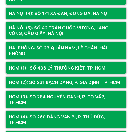
trong thời gian dài. Vì vậy, hệ thống tản nhiệt, nguồn điện và
mainboard được lựa chọn kỹ lưỡng nhằm đảm bảo máy vận
HÀ NỘI (4): SỐ 171 XÃ ĐÀN, ĐỐNG ĐA, HÀ NỘI
hành ổn định, giảm thiểu rủi ro hỏng hóc.
HÀ NỘI (5): SỐ 42 TRẦN QUỐC VƯỢNG, LÀNG
Chính sách bảo hành và hỗ trợ kỹ thuật
VÒNG, CẦU GIẤY, HÀ NỘI
Khi mua
PC đồ họa chính hãng
tại Hoàng Long Computer,
HẢI PHÒNG: SỐ 23 QUÁN NAM, LÊ CHÂN, HẢI
khách hàng được hưởng chính sách bảo hành minh bạch, hỗ
PHÒNG
trợ kỹ thuật tận tâm và tư vấn nâng cấp phù hợp theo từng giai
đoạn sử dụng.
HCM (1) : SỐ 436 LÝ THƯỜNG KIỆT, TP. HCM
HCM (2): SỐ 231 BẠCH ĐẰNG, P. GIA ĐỊNH, TP. HCM
HCM (3): SỐ 284 NGUYỄN OANH, P. GÒ VẤP,
TP.HCM
HCM (4): SỐ 260 ĐẶNG VĂN BI, P. THỦ ĐỨC,
TP.HCM