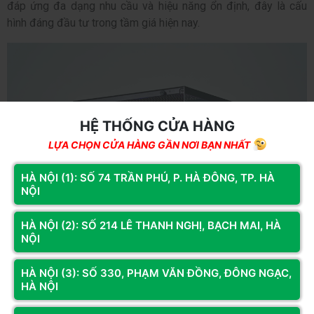
đáp ứng đa dạng nhu cầu và hiệu năng ổn định, đây là cấu
hình đáng đầu tư trong tầm giá hiện nay.
HỆ THỐNG CỬA HÀNG
LỰA CHỌN CỬA HÀNG GẦN NƠI BẠN NHẤT
HÀ NỘI (1): SỐ 74 TRẦN PHÚ, P. HÀ ĐÔNG, TP. HÀ
NỘI
HÀ NỘI (2): SỐ 214 LÊ THANH NGHỊ, BẠCH MAI, HÀ
NỘI
HÀ NỘI (3): SỐ 330, PHẠM VĂN ĐỒNG, ĐÔNG NGẠC,
HÀ NỘI