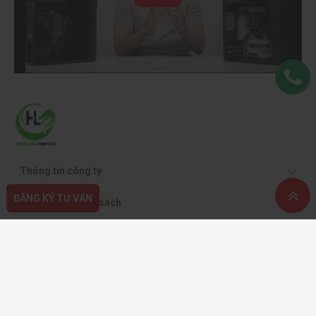
Thông tin công ty
ĐĂNG KÝ TƯ VẤN
Quy định & chính sách
Hỗ trợ khách hàng
Phương thức thanh toán