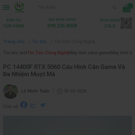
...
GỌI MUA HÀNG
XEM TẠI
MUA HÀNG
098.236.8008
CỬA HÀNG
ZALO
Trang chủ
Tin tức
Tin Tức Công Nghệ
Tin tức mới
Tin Tức Công Nghệ
Máy tính chơi game
Máy tính là
PC 14400F RTX 5060 Cấu Hình Cân Game Và
Đa Nhiệm Mượt Mà
|
Lê Minh Tuấn
30-03-2026
Chia sẻ: