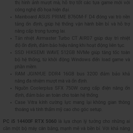
thị hình ảnh mượt mà, hỗ trợ tốt các tựa game mới với
công nghệ đồ họa hiện đại.
Mainboard ASUS PRIME B760M-F D4 đóng vai trò nền
tảng ổn định, giúp hệ thống vận hành bền bỉ và hỗ trợ
nâng cấp trong tương lai.
Tản nhiệt Airmaster Turbo CT AIR07 giúp duy trì nhiệt
độ ổn định, đảm bảo hiệu năng khi hoạt động liên tục.
SSD HIKSEMI WAVE 512GB NVMe giúp tăng tốc toàn
bộ hệ thống, từ khởi động Windows đến load game và
phần mềm.
RAM JGINYUE DDR4 16GB bus 3200 đảm bảo khả
năng đa nhiệm mượt mà và ổn định.
Nguồn Coolerplus SFX 750W cung cấp điện năng ổn
định, đảm bảo an toàn cho toàn hệ thống.
Case Vitra kính cường lực mang lại không gian thông
thoáng và tính thẩm mỹ cao cho góc setup.
PC i5 14400F RTX 5060
là lựa chọn lý tưởng cho những ai
cần một bộ máy cân bằng, mạnh mẽ và bền bỉ. Với khả năng