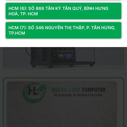
HCM (6): SỐ 866 TÂN KỲ TÂN QUÝ, BÌNH HƯNG
HOÀ, TP. HCM
HCM (7): SỐ 346 NGUYỄN THỊ THẬP, P. TÂN HƯNG,
TP.HCM