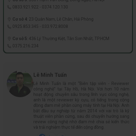
0833.921.922
-
0374.120.130
Cơ sở 4
:
23 Quán Nam, Lê Chân, Hải Phòng
0925.853.345
-
033.972.8008
Cơ sở 5
:
436 Lý Thường Kiệt, Tân Sơn Nhất, TP.HCM
0375.216.234
Lê Minh Tuấn
Lê Minh Tuấn là một “Biên tập viên - Reviewer
công nghệ” tại Tây Hồ, Hà Nội. Với hơn 10 năm
hoạt động chuyên sâu trong lĩnh vực công nghệ,
anh là một reviewer kỳ cựu, có tiếng trong cộng
đồng đam mê phần cứng máy tính tại Hà Nội. Anh
bắt đầu sự nghiệp từ năm 2014 với vai trò là kỹ
thuật viên phần cứng, sau đó chuyển hướng sang
review công nghệ nhờ đam mê chia sẻ kiến thức
và trải nghiệm thực tế đến cộng đồng.