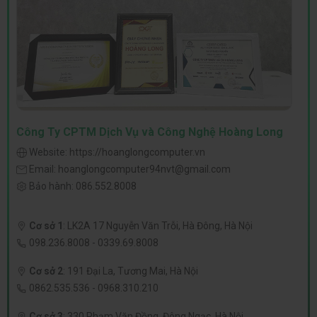
Công Ty CPTM Dịch Vụ và Công Nghệ Hoàng Long
Website:
https://hoanglongcomputer.vn
Email:
hoanglongcomputer94nvt@gmail.com
Bảo hành:
086.552.8008
Cơ sở 1
:
LK2A 17 Nguyễn Văn Trỗi, Hà Đông, Hà Nội
098.236.8008
-
0339.69.8008
Cơ sở 2
:
191 Đại La, Tương Mai, Hà Nội
0862.535.536
-
0968.310.210
Cơ sở 3
:
330 Phạm Văn Đồng, Đông Ngạc, Hà Nội