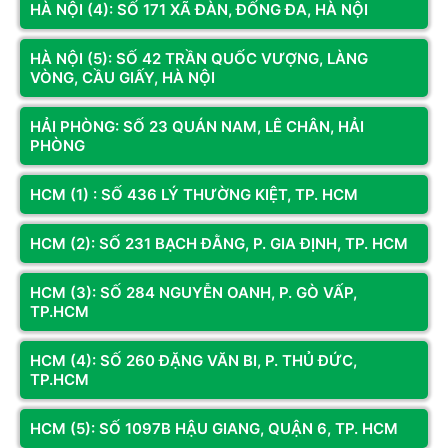
HÀ NỘI (4): SỐ 171 XÃ ĐÀN, ĐỐNG ĐA, HÀ NỘI
HÀ NỘI (5): SỐ 42 TRẦN QUỐC VƯỢNG, LÀNG
VÒNG, CẦU GIẤY, HÀ NỘI
HẢI PHÒNG: SỐ 23 QUÁN NAM, LÊ CHÂN, HẢI
PHÒNG
HCM (1) : SỐ 436 LÝ THƯỜNG KIỆT, TP. HCM
HCM (2): SỐ 231 BẠCH ĐẰNG, P. GIA ĐỊNH, TP. HCM
HCM (3): SỐ 284 NGUYỄN OANH, P. GÒ VẤP,
TP.HCM
HCM (4): SỐ 260 ĐẶNG VĂN BI, P. THỦ ĐỨC,
TP.HCM
HCM (5): SỐ 1097B HẬU GIANG, QUẬN 6, TP. HCM