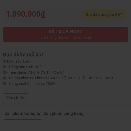
1.090.000
đ
Giá đã bao gồm VAT
ĐẶT MUA NGAY
Giao hàng tận nơi nhanh chóng
Đặc điểm nổi bật:
Màu sắc: Đen
- Hãng sản xuất: VSP
- Tiêu chuẩn ATX: ATX3.1 / PCIe 5.1
- Chứng nhận 80 Plus: CLEAResult® 80 PLUS® - Bronze 230V EU
- Công suất định danh: 750W
- Nguồn đầu vào: AC 200~240V, 7A, 60/50Hz
- Kích thước: ATX - 165 x 150 x 86 (mm)
Xem thêm
Sản phẩm tương tự
Sản phẩm cùng hãng