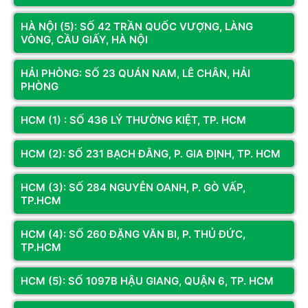
DC TO DC
Yes
đến giải pháp năng lượng đáng tin cậy dành cho hệ thống máy
Converter
HÀ NỘI (5): SỐ 42 TRẦN QUỐC VƯỢNG, LÀNG
tính của bạn, một cách an toàn và hiệu quả ở mức đầu tư thấp.
VÒNG, CẦU GIẤY, HÀ NỘI
Với chứng nhận hiệu suất 80 Plus Bronze 230V EU, công nghệ
Chứng
Active PFC, và quạt làm mát 120mm giúp bộ nguồn hoạt
nhận quy
CB, CE, FC, RoHS
HẢI PHÒNG: SỐ 23 QUÁN NAM, LÊ CHÂN, HẢI
chuẩn SX
động hiệu quả và đảm bảo luôn hoàn thành nhiệm vụ của nó.
PHÒNG
Bộ nguồn đáp ứng mọi nhu cầu sử dụng máy cốt lõi của bạn
Đầu cấp
mà không gặp bất cứ trở ngại nào khác. Chỉ cần cắm dây vào
điện cho
Mainboard: 1 x 24 (20+4pin) - 600mm
HCM (1) : SỐ 436 LÝ THƯỜNG KIỆT, TP. HCM
mọi linh kiện cần thiết là bạn có thể làm việc một cách tốt
bo mạch
nhất, bộ nguồn VGP750BRU PRO 80 Plus Bronze 230V EU sự
HCM (2): SỐ 231 BẠCH ĐẰNG, P. GIA ĐỊNH, TP. HCM
Xuất xứ
lựa chọn mà bạn khó có thể bỏ qua.
linh kiện
Linh kiện tụ Nhật
HCM (3): SỐ 284 NGUYỄN OANH, P. GÒ VẤP,
nguồn
TP.HCM
HCM (4): SỐ 260 ĐẶNG VĂN BI, P. THỦ ĐỨC,
TP.HCM
HCM (5): SỐ 1097B HẬU GIANG, QUẬN 6, TP. HCM
Xem thêm