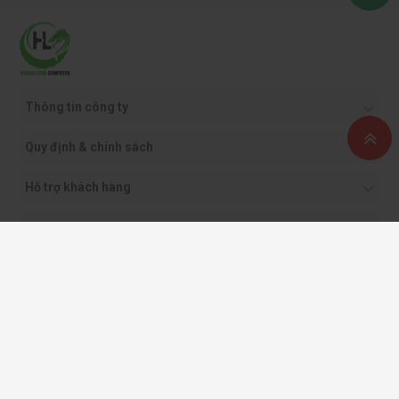
Thông tin công ty
Quy định & chính sách
Hỗ trợ khách hàng
Phương thức thanh toán
Copyright ©2021 CÔNG TY CỔ PHẦN THƯƠNG MẠI DỊCH VỤ VÀ CÔNG NGHỆ
HOÀNG LONG.
Giấy phép kinh doanh: 0108562413 - do sở KH & ĐT TP. Hà Nội cấp
All rights reserved