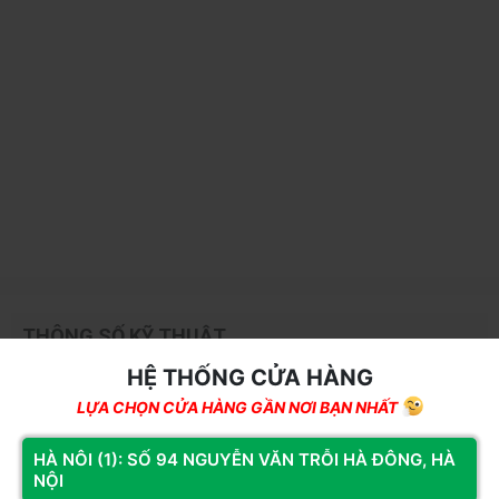
THÔNG SỐ KỸ THUẬT
HỆ THỐNG CỬA HÀNG
Thông số
Chi tiết
LỰA CHỌN CỬA HÀNG GẦN NƠI BẠN NHẤT
Tình trạng
Mới
Model
SGD600A
HÀ NÔI (1): SỐ 94 NGUYỄN VĂN TRỖI HÀ ĐÔNG, HÀ
NỘI
Hãng sản xuất
SEGOTEP