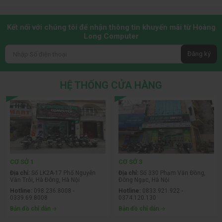
Kết nối với chúng tôi để nhận thông tin khuyến mãi từ Hoàng
Long Computer
Đăng ký
HỆ THỐNG CỬA HÀNG
CƠ SỞ 1
CƠ SỞ 3
Địa chỉ:
Số LK2A-17 Phố Nguyễn
Địa chỉ:
Số 330 Phạm Văn Đồng,
Văn Trỗi, Hà Đông, Hà Nội
Đông Ngạc, Hà Nội
Hotline:
098.236.8008 -
Hotline:
0833.921.922 -
0339.69.8008
0374.120.130
Bản đồ chỉ dẫn
Bản đồ chỉ dẫn