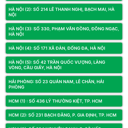
HÀ NỘI (2): SỐ 214 LÊ THANH NGHỊ, BẠCH MAI, HÀ
Chuẩn PSU
80 Plus
NỘI
Số rail
Multi rail
HÀ NỘI (3): SỐ 330, PHẠM VĂN ĐỒNG, ĐÔNG NGẠC,
Công suất
400W – 550W
HÀ NỘI
Hiệu suất tối đa
80%
HÀ NỘI (4): SỐ 171 XÃ ĐÀN, ĐỐNG ĐA, HÀ NỘI
Điện áp đầu vào
200 – 240V AC / 50 – 60Hz
HÀ NỘI (5): SỐ 42 TRẦN QUỐC VƯỢNG, LÀNG
Chỉnh lưu PFC
Passive PFC
VÒNG, CẦU GIẤY, HÀ NỘI
Kiểu dây
Non Modular
HẢI PHÒNG: SỐ 23 QUÁN NAM, LÊ CHÂN, HẢI
Kiểu dây cáp
Bọc lưới
PHÒNG
Kích thước
ATX – 150 x 140 x 86 mm
Xem thêm
HCM (1) : SỐ 436 LÝ THƯỜNG KIỆT, TP. HCM
Trọng lượng
1.6 kg
Đánh giá & Nhận xét về NGUỒN SEGOTEP SG-D600A-
U5 500W ĐEN
HCM (2): SỐ 231 BẠCH ĐẰNG, P. GIA ĐỊNH, TP. HCM
Đầu nối chính ATX
24 pin
0
/5
Đầu nối CPU
EPS (4+4) pin