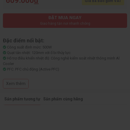
609.000
đ
Giá đã bao gồm VAT
ĐẶT MUA NGAY
Giao hàng tận nơi nhanh chóng
Đặc điểm nổi bật:
Công suất định mức: 500W
Quạt tản nhiệt: 120mm với ổ bi thủy lực
Hỗ trợ điều khiển nhiệt độ: Công nghệ kiểm soát nhiệt thông minh Al
Cooler
PFC: PFC chủ động (Active PFC)
Điện áp đầu vào: 220V
Kích thước: 140mm x 150mm x 85mm
Xem thêm
Cổng kết nối: 2 x D-type 4PIN, 3 x SATA, 1 x 24(20+4)PIN, 1 x 8(4+4)PIN, 2
x 8(6+2)PIN
Sản phẩm tương tự
Sản phẩm cùng hãng