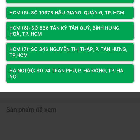
Bạn đã dùng sản phẩm này?
HCM (5): SỐ 1097B HẬU GIANG, QUẬN 6, TP. HCM
Gửi đánh giá của bạn
HCM (6): SỐ 866 TÂN KỲ TÂN QUÝ, BÌNH HƯNG
HOÀ, TP. HCM
Hỏi và đáp (0 bình luận)
HCM (7): SỐ 346 NGUYỄN THỊ THẬP, P. TÂN HƯNG,
TP.HCM
HÀ NỘI (6): SỐ 74 TRẦN PHÚ, P. HÀ ĐÔNG, TP. HÀ
NỘI
Bài viết liên quan
Sản phẩm đã xem