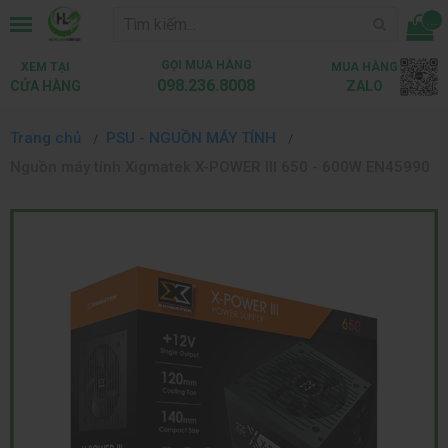
...
GỌI MUA HÀNG
XEM TẠI
MUA HÀNG
098.236.8008
CỬA HÀNG
ZALO
Trang chủ
PSU - NGUỒN MÁY TÍNH
Nguồn máy tính Xigmatek X-POWER III 650 - 600W EN45990