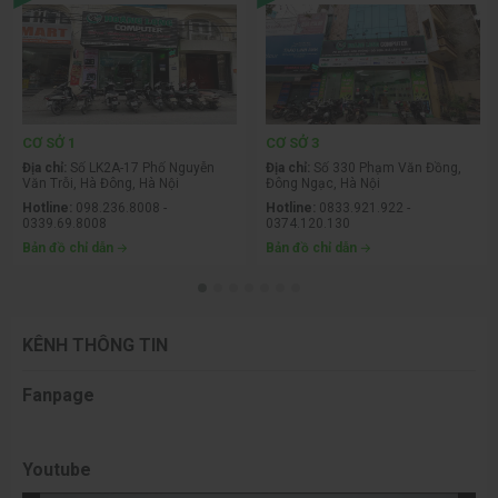
CƠ SỞ 1
CƠ SỞ 3
Địa chỉ:
Số LK2A-17 Phố Nguyễn
Địa chỉ:
Số 330 Phạm Văn Đồng,
Văn Trỗi, Hà Đông, Hà Nội
Đông Ngạc, Hà Nội
Hotline:
098.236.8008 -
Hotline:
0833.921.922 -
0339.69.8008
0374.120.130
Bản đồ chỉ dẫn
Bản đồ chỉ dẫn
KÊNH THÔNG TIN
Fanpage
Youtube