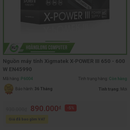
Nguồn máy tính Xigmatek X-POWER III 650 - 600
W EN45990
Mã hàng:
P6004
Tình trạng hàng:
Còn hàng
Bảo hành:
36 Tháng
Tình trạng:
Mới
890.000
đ
-5%
930.000
đ
Giá đã bao gồm VAT