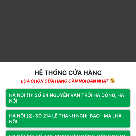
HỆ THỐNG CỬA HÀNG
LỰA CHỌN CỬA HÀNG GẦN NƠI BẠN NHẤT
HÀ NÔI (1): SỐ 94 NGUYỄN VĂN TRỖI HÀ ĐÔNG, HÀ
NỘI
HÀ NỘI (2): SỐ 214 LÊ THANH NGHỊ, BẠCH MAI, HÀ
Nguồn máy tính Xigmatek X-
NỘI
POWER III 650 - 600W