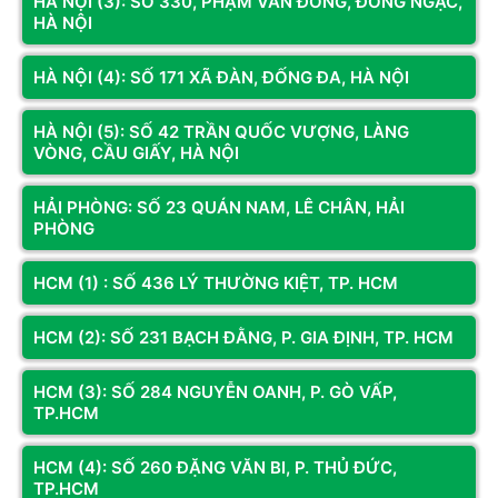
HÀ NỘI (3): SỐ 330, PHẠM VĂN ĐỒNG, ĐÔNG NGẠC,
HÀ NỘI
EN45990
HÀ NỘI (4): SỐ 171 XÃ ĐÀN, ĐỐNG ĐA, HÀ NỘI
HÀ NỘI (5): SỐ 42 TRẦN QUỐC VƯỢNG, LÀNG
Xem thêm
VÒNG, CẦU GIẤY, HÀ NỘI
Đánh giá & Nhận xét về Nguồn máy tính Xigmatek X-
HẢI PHÒNG: SỐ 23 QUÁN NAM, LÊ CHÂN, HẢI
POWER III 650 - 600W EN45990
PHÒNG
0
/5
HCM (1) : SỐ 436 LÝ THƯỜNG KIỆT, TP. HCM
0
đánh giá & nhận xét
HCM (2): SỐ 231 BẠCH ĐẰNG, P. GIA ĐỊNH, TP. HCM
5 sao
4 sao
HCM (3): SỐ 284 NGUYỄN OANH, P. GÒ VẤP,
3 sao
TP.HCM
2 sao
HCM (4): SỐ 260 ĐẶNG VĂN BI, P. THỦ ĐỨC,
1 sao
TP.HCM