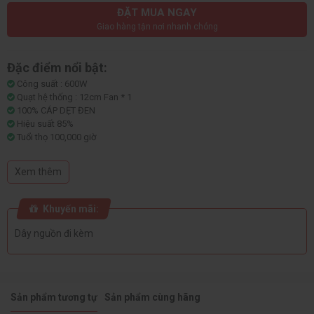
ĐẶT MUA NGAY
Giao hàng tận nơi nhanh chóng
Đặc điểm nổi bật:
Công suất : 600W
Quạt hệ thống : 12cm Fan * 1
100% CÁP DẸT ĐEN
Hiệu suất 85%
Tuổi thọ 100,000 giờ
Kích thước 150 x 85 x 140(mm)
Output: +12V 45A (540W)
Xem thêm
CỔNG KẾT NỐI: 20+4pin * 1 / CPU 4+4pin * 2 / PCI-E 6+2pin * 2 / SATA * 4
/ Molex 4pin * 2
Khuyến mãi:
Dây nguồn đi kèm
Sản phẩm tương tự
Sản phẩm cùng hãng