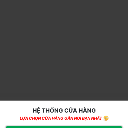
THÔNG SỐ KỸ THUẬT
HỆ THỐNG CỬA HÀNG
LỰA CHỌN CỬA HÀNG GẦN NƠI BẠN NHẤT
Thông số kỹ
Chi tiết
thuật