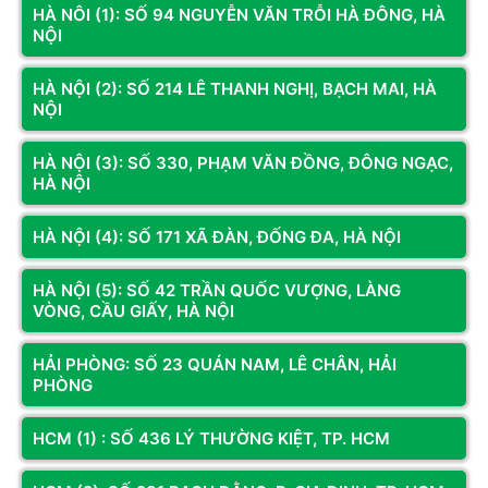
HÀ NÔI (1): SỐ 94 NGUYỄN VĂN TRỖI HÀ ĐÔNG, HÀ
Thương hiệu
HuntKey
NỘI
Model
GX850M
HÀ NỘI (2): SỐ 214 LÊ THANH NGHỊ, BẠCH MAI, HÀ
Chuẩn kích
NỘI
ATX
thước
HÀ NỘI (3): SỐ 330, PHẠM VĂN ĐỒNG, ĐÔNG NGẠC,
Công suất tối đa
850W
HÀ NỘI
Hiệu suất
80 Plus Gold (Tiết kiệm điện, vận hành ổn định)
HÀ NỘI (4): SỐ 171 XÃ ĐÀN, ĐỐNG ĐA, HÀ NỘI
Điện áp vào
150 – 264V
HÀ NỘI (5): SỐ 42 TRẦN QUỐC VƯỢNG, LÀNG
Kiến trúc
LLC + SR + DC-DC
VÒNG, CẦU GIẤY, HÀ NỘI
PCI-E 5.0 – Tương thích VGA mới (RTX 40
Chuẩn hỗ trợ
Series…)
HẢI PHÒNG: SỐ 23 QUÁN NAM, LÊ CHÂN, HẢI
PHÒNG
Modular
Full Modular (Dễ đi dây, gọn gàng)
Quạt làm mát
Quạt 120mm Silence – Hoạt động êm ái
HCM (1) : SỐ 436 LÝ THƯỜNG KIỆT, TP. HCM
Xem thêm
Kích thước
150 x 150 x 86 mm