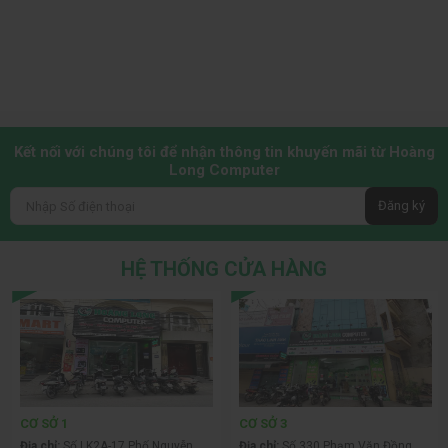
Kết nối với chúng tôi để nhận thông tin khuyến mãi từ Hoàng
Long Computer
Đăng ký
HỆ THỐNG CỬA HÀNG
CƠ SỞ 1
CƠ SỞ 3
Địa chỉ:
Số LK2A-17 Phố Nguyễn
Địa chỉ:
Số 330 Phạm Văn Đồng,