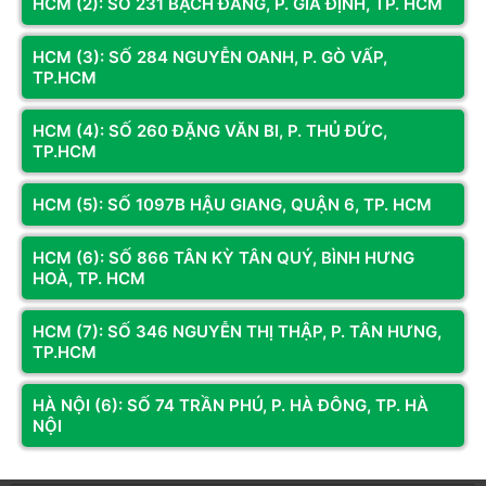
HCM (2): SỐ 231 BẠCH ĐẰNG, P. GIA ĐỊNH, TP. HCM
Đánh giá & Nhận xét về NGUỒN HUNTKEY GX850M
Chuẩn bảo vệ
OVP/UVP/OCP/OPP/SCP (Bảo vệ toàn diện)
850W 80 PLUS GOLD PCIE 5.1 (FULL MODULAR/ ATX/
ĐEN)
HCM (3): SỐ 284 NGUYỄN OANH, P. GÒ VẤP,
Công nghệ PFC
Active PFC – Nâng cao độ ổn định điện áp
TP.HCM
0
/5
HCM (4): SỐ 260 ĐẶNG VĂN BI, P. THỦ ĐỨC,
0
đánh giá & nhận xét
TP.HCM
5 sao
4 sao
HCM (5): SỐ 1097B HẬU GIANG, QUẬN 6, TP. HCM
3 sao
HCM (6): SỐ 866 TÂN KỲ TÂN QUÝ, BÌNH HƯNG
2 sao
HOÀ, TP. HCM
1 sao
HCM (7): SỐ 346 NGUYỄN THỊ THẬP, P. TÂN HƯNG,
Bạn đã dùng sản phẩm này?
TP.HCM
Gửi đánh giá của bạn
HÀ NỘI (6): SỐ 74 TRẦN PHÚ, P. HÀ ĐÔNG, TP. HÀ
NỘI
Hỏi và đáp (0 bình luận)