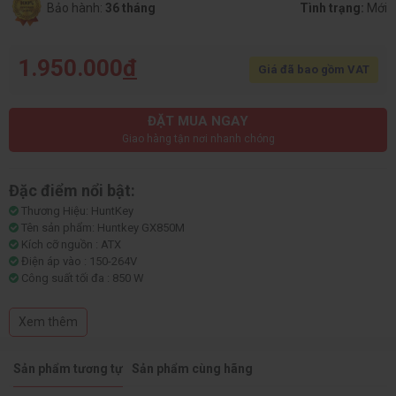
Bảo hành:
36 tháng
Tình trạng:
Mới
1.950.000
đ
Giá đã bao gồm VAT
ĐẶT MUA NGAY
Giao hàng tận nơi nhanh chóng
Đặc điểm nổi bật:
Thương Hiệu: HuntKey
Tên sản phẩm: Huntkey GX850M
Kích cỡ nguồn : ATX
Điện áp vào : 150-264V
Công suất tối đa : 850 W
Chuẩn nguồn : 80 Plus Gold
Hỗ trợ chuẩn PCI-E 5.0
Xem thêm
Quạt : 120mm Slience
Modular :Full-Modular
Kết nối : 1 x 24(20+4)-pin, CPU 1x(4+4-4+4)P, GPU PCI-E 1x(6+2-6+2)P,GPU
Sản phẩm tương tự
Sản phẩm cùng hãng
PCI-E 5.6 1x(12VHPWR)