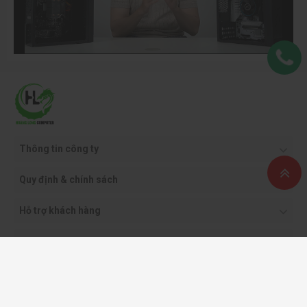
Thông tin công ty
Quy định & chính sách
Hỗ trợ khách hàng
Phương thức thanh toán