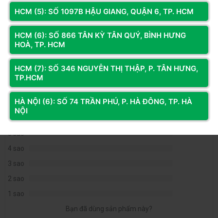
Phụ kiện
3. Dây nguồn AC 110~240V/10~16A –
HCM (5): SỐ 1097B HẬU GIANG, QUẬN 6, TP. HCM
💰 Với mức giá hợp lý cùng
độ tin cậy cao
, AIGO CK550 550W là lựa
1.5m
chọn hoàn hảo cho game thủ 🎮, dân văn phòng 💼 hay người dùng
HCM (6): SỐ 866 TÂN KỲ TÂN QUÝ, BÌNH HƯNG
4. Hướng dẫn sử dụng.
muốn một bộ PC
ổn định – bền bỉ – tiết kiệm điện năng
trong thời
HOÀ, TP. HCM
gian dài.
Xem thêm
HCM (7): SỐ 346 NGUYỄN THỊ THẬP, P. TÂN HƯNG,
Đánh giá & Nhận xét về NGUỒN AIGO CK550 550W
TP.HCM
PRO (80+ EFFICIENCY, CÁP DẸT ĐEN)
HÀ NỘI (6): SỐ 74 TRẦN PHÚ, P. HÀ ĐÔNG, TP. HÀ
0
/5
NỘI
0
đánh giá & nhận xét
5 sao
4 sao
3 sao
2 sao
1 sao
Bạn đã dùng sản phẩm này?