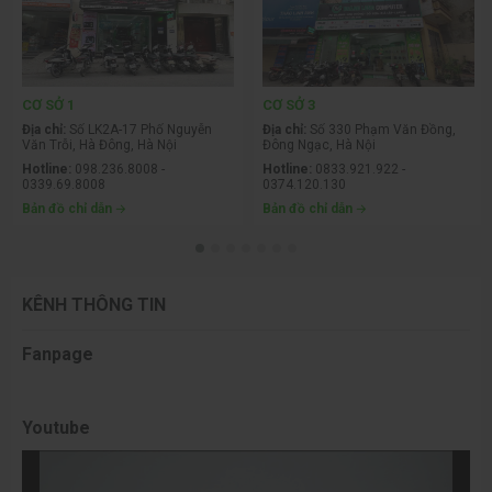
CƠ SỞ 1
CƠ SỞ 3
Địa chỉ:
Số LK2A-17 Phố Nguyễn
Địa chỉ:
Số 330 Phạm Văn Đồng,
Văn Trỗi, Hà Đông, Hà Nội
Đông Ngạc, Hà Nội
Hotline:
098.236.8008 -
Hotline:
0833.921.922 -
0339.69.8008
0374.120.130
Bản đồ chỉ dẫn
Bản đồ chỉ dẫn
KÊNH THÔNG TIN
Fanpage
Youtube