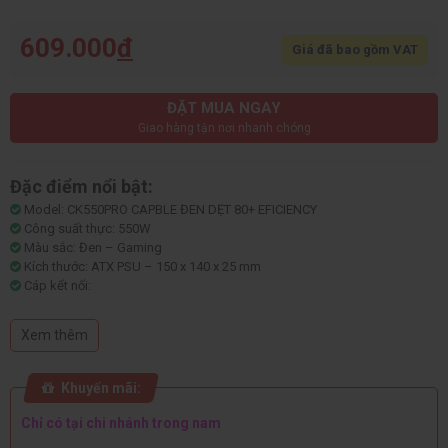
609.000
đ
Giá đã bao gồm VAT
ĐẶT MUA NGAY
Giao hàng tận nơi nhanh chóng
Đặc điểm nổi bật:
Model: CK550PRO CAPBLE ĐEN DẸT 80+ EFICIENCY
Công suất thực: 550W
Màu sắc: Đen – Gaming
Kích thước: ATX PSU – 150 x 140 x 25 mm
Cáp kết nối:
+ 1xATX20+4pin(500mm)
+ 1xCPU4+4pin(650mm)
Xem thêm
+ 1xPCIe6+2pin(500mm)
+ 3xSATA(550+150mm)
+ 3xIDE(400+150mm)
Khuyến mãi:
+ 1xAC 10~16A 220V(1.5m)
Quạt 120mm hoạt động êm ái, tản nhiệt tốt
Chỉ có tại chi nhánh trong nam