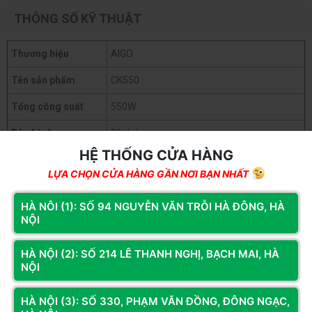
THÔNG SỐ KỸ THUẬT
Thương hiệu
AIGO
Tên sản phẩm
CK550
Tổng công suất
550W
Bảo hành
36 tháng
HỆ THỐNG CỬA HÀNG
Điện áp đầu vào
110~240V
LỰA CHỌN CỬA HÀNG GẦN NƠI BẠN NHẤT
Dòng điện đầu vào
10~16A
HÀ NÔI (1): SỐ 94 NGUYỄN VĂN TRỖI HÀ ĐÔNG, HÀ
Kiểu nguồn
ATX
NỘI
Mô đun tháo lắp
Non modul
HÀ NỘI (2): SỐ 214 LÊ THANH NGHỊ, BẠCH MAI, HÀ
Kích thước nguồn
150*140*85 mm
NỘI
Trọng lượng
~2.5 kg
HÀ NỘI (3): SỐ 330, PHẠM VĂN ĐỒNG, ĐÔNG NGẠC,