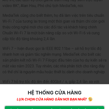
video 8K”, Alan Hsu, Phó chủ tịch MediaTek, nói.
MediaTek cũng cho biết thêm, họ đã làm việc trên tiêu chuẩn
Wi-Fi 7 của tương lai trong một thời gian và thậm chí còn giới
thiệu công nghệ mới cho các đối tác và khách hàng chính.
Chuẩn Wi-Fi 7 là một bản nâng cấp so với Wi-Fi 6 và cung
cấp tốc độ tăng khoảng 2,4 lần.
WiFi 7 – hiện được gọi là IEEE 802.11be – sẽ hỗ trợ tốc độ
nhanh hơn và giảm tắc nghẽn mạng. MediaTek cho biết các
sản phẩm kết nối Wi-Fi 7 Filogic đầu tiên của họ dự kiến ​​sẽ ra
mắt vào năm 2023. Tuy nhiên, các nhà phân tích cho rằng đây
có thể chỉ là nguyên mẫu hoặc thiết bị dành cho doanh nghiệp.
WiFi 7 hỗ trợ tốc độ lên đến 40Gbit / s, gấp 2,4 lần so với
WiFi 6 và 6E bằng cách sử dụng tất cả các dải tần, bao gồm
HỆ THỐNG CỬA HÀNG
2,4GHz, 5GHz và 6GHz. Công nghệ mới có thể đáp ứng nhu
cầu về tất cả các ứng dụng mà người tiêu dùng yêu thích ngày
LỰA CHỌN CỬA HÀNG GẦN NƠI BẠN NHẤT
nay và cũng mở ra cánh cửa cho các ứng dụng AR / VR trong