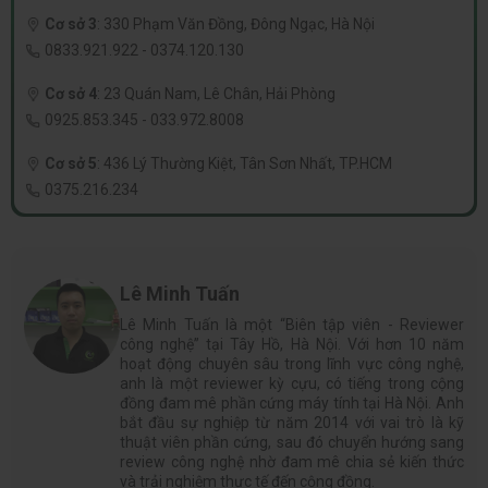
Cơ sở 3
:
330 Phạm Văn Đồng, Đông Ngạc, Hà Nội
0833.921.922
-
0374.120.130
Cơ sở 4
:
23 Quán Nam, Lê Chân, Hải Phòng
0925.853.345
-
033.972.8008
Cơ sở 5
:
436 Lý Thường Kiệt, Tân Sơn Nhất, TP.HCM
0375.216.234
Lê Minh Tuấn
Lê Minh Tuấn là một “Biên tập viên - Reviewer
công nghệ” tại Tây Hồ, Hà Nội. Với hơn 10 năm
hoạt động chuyên sâu trong lĩnh vực công nghệ,
anh là một reviewer kỳ cựu, có tiếng trong cộng
đồng đam mê phần cứng máy tính tại Hà Nội. Anh
bắt đầu sự nghiệp từ năm 2014 với vai trò là kỹ
thuật viên phần cứng, sau đó chuyển hướng sang
review công nghệ nhờ đam mê chia sẻ kiến thức
và trải nghiệm thực tế đến cộng đồng.