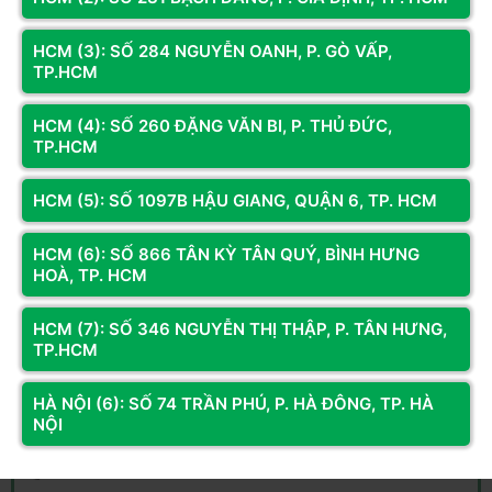
HCM (3): SỐ 284 NGUYỄN OANH, P. GÒ VẤP,
TP.HCM
HCM (4): SỐ 260 ĐẶNG VĂN BI, P. THỦ ĐỨC,
TP.HCM
HCM (5): SỐ 1097B HẬU GIANG, QUẬN 6, TP. HCM
Công Ty CPTM Dịch Vụ và Công Nghệ Hoàng Long
HCM (6): SỐ 866 TÂN KỲ TÂN QUÝ, BÌNH HƯNG
Website:
https://hoanglongcomputer.vn
HOÀ, TP. HCM
Email:
hoanglongcomputer94nvt@gmail.com
Bảo hành:
086.552.8008
HCM (7): SỐ 346 NGUYỄN THỊ THẬP, P. TÂN HƯNG,
TP.HCM
Cơ sở 1
:
LK2A 17 Nguyễn Văn Trỗi, Hà Đông, Hà Nội
HÀ NỘI (6): SỐ 74 TRẦN PHÚ, P. HÀ ĐÔNG, TP. HÀ
098.236.8008
-
0339.69.8008
NỘI
Cơ sở 2
:
191 Đại La, Tương Mai, Hà Nội
0862.535.536
-
0968.310.210