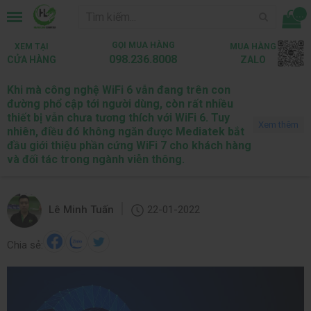
...
GỌI MUA HÀNG
XEM TẠI
MUA HÀNG
098.236.8008
CỬA HÀNG
ZALO
Khi mà công nghệ WiFi 6 vẫn đang trên con
Trang chủ
Tin tức
Tin Tức Công Nghệ
đường phổ cập tới người dùng, còn rất nhiều
thiết bị vẫn chưa tương thích với WiFi 6. Tuy
Tin tức mới
Tin Tức Công Nghệ
Máy tính chơi game
Máy tính là
Xem thêm
nhiên, điều đó không ngăn được Mediatek bắt
đầu giới thiệu phần cứng WiFi 7 cho khách hàng
MediaTek dự kiến ra mắt ​​các thiết bị WiFi 7
và đối tác trong ngành viễn thông.
đầu tiên vào năm 2023
|
Lê Minh Tuấn
22-01-2022
Chia sẻ: