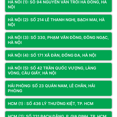
tương lai.
HÀ NÔI (1): SỐ 94 NGUYỄN VĂN TRỖI HÀ ĐÔNG, HÀ
NỘI
Chuẩn Wi-Fi 7 sẽ có thể sử dụng các kênh 320MHz, sử dụng
điều chế biên độ vuông góc 4K (QAM), đơn vị tài nguyên đa
HÀ NỘI (2): SỐ 214 LÊ THANH NGHỊ, BẠCH MAI, HÀ
NỘI
người dùng (MRU) và sẽ vẫn hoạt động trên các tần số
2.4GHz, 5GHz và 6GHz hiện có.
HÀ NỘI (3): SỐ 330, PHẠM VĂN ĐỒNG, ĐÔNG NGẠC,
MediaTek cho biết các thiết bị đầu tiên có hỗ trợ Wi-Fi 7 sẽ
HÀ NỘI
được tung ra thị trường vào năm 2023. Tuy nhiên, những tiêu
chuẩn đó sẽ dựa trên một đặc điểm kỹ thuật dự thảo, vì bản
HÀ NỘI (4): SỐ 171 XÃ ĐÀN, ĐỐNG ĐA, HÀ NỘI
thân tiêu chuẩn sẽ không được IEEE (Viện Kỹ sư Điện và Điện
tử) chứng nhận cho đến năm 2024.
HÀ NỘI (5): SỐ 42 TRẦN QUỐC VƯỢNG, LÀNG
VÒNG, CẦU GIẤY, HÀ NỘI
HẢI PHÒNG: SỐ 23 QUÁN NAM, LÊ CHÂN, HẢI
PHÒNG
HCM (1) : SỐ 436 LÝ THƯỜNG KIỆT, TP. HCM
HCM (2): SỐ 231 BẠCH ĐẰNG, P. GIA ĐỊNH, TP. HCM