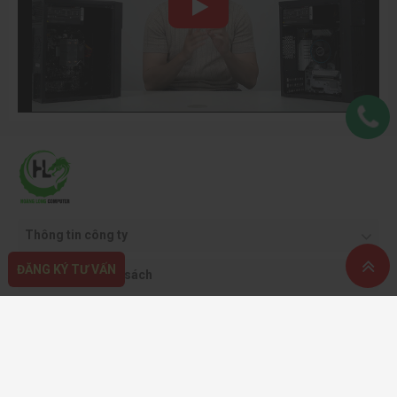
Thông tin công ty
ĐĂNG KÝ TƯ VẤN
Quy định & chính sách
Hỗ trợ khách hàng
Phương thức thanh toán