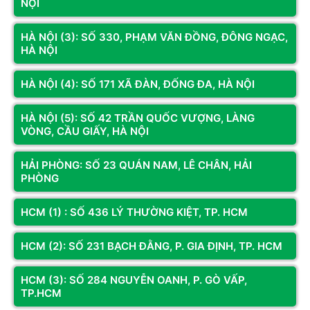
NỘI
Tần số quét
200Hz
Thời gian phản
HÀ NỘI (3): SỐ 330, PHẠM VĂN ĐỒNG, ĐÔNG NGẠC,
1ms (GTG)
HÀ NỘI
hồi
Độ sáng
350 nits (SDR) / 400 nits (HDR)
HÀ NỘI (4): SỐ 171 XÃ ĐÀN, ĐỐNG ĐA, HÀ NỘI
Tỷ lệ tương
1200:1
phản
HÀ NỘI (5): SỐ 42 TRẦN QUỐC VƯỢNG, LÀNG
VÒNG, CẦU GIẤY, HÀ NỘI
Góc nhìn
178° (ngang) / 178° (dọc)
Xem thêm
HẢI PHÒNG: SỐ 23 QUÁN NAM, LÊ CHÂN, HẢI
Độ bao phủ
99% sRGB, 92% DCI-P3, 92% Adobe RGB
PHÒNG
màu
Màn Hình Gaming Titan Army P2710R2: Hình Ảnh Siêu
Số màu hiển
Nét-Tốc Độ Phản Hồi Nhanh Chóng
HCM (1) : SỐ 436 LÝ THƯỜNG KIỆT, TP. HCM
1.07 tỷ màu (8-bit + FRC)
thị
Trong kỷ nguyên gaming hiện đại, game thủ không còn phải
HCM (2): SỐ 231 BẠCH ĐẰNG, P. GIA ĐỊNH, TP. HCM
Nguồn điện
DC 12V, 4.0A (tối đa 48W)
chấp nhận đánh đổi giữa độ sắc nét của hình ảnh và tốc độ
phản hồi siêu nhanh. Sự ra đời của
MÀN HÌNH TITAN ARMY
Kích thước
HCM (3): SỐ 284 NGUYỄN OANH, P. GÒ VẤP,
614.3 × 450.9 × 218.5 mm
P2710R2
đã định nghĩa lại tiêu chuẩn màn hình gaming 2K,
tổng thể
TP.HCM
mang đến sự kết hợp hoàn hảo giữa độ phân giải 2K (QHD) và