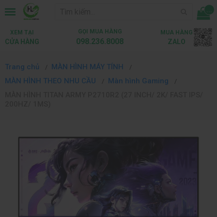
...
GỌI MUA HÀNG
XEM TẠI
MUA HÀNG
098.236.8008
CỬA HÀNG
ZALO
Trang chủ
MÀN HÌNH MÁY TÍNH
MÀN HÌNH THEO NHU CẦU
Màn hình Gaming
MÀN HÌNH TITAN ARMY P2710R2 (27 INCH/ 2K/ FAST IPS/
200HZ/ 1MS)