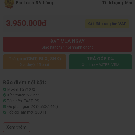
Bảo hành:
36 tháng
Tình trạng:
Mới
3.950.000
đ
Giá đã bao gồm VAT
ĐẶT MUA NGAY
Giao hàng tận nơi nhanh chóng
Trả góp(CMT, BLX, SHK)
TRẢ GÓP 0%
Xét duyệt 15 phút
Qua thẻ MASTER, VISA
Đặc điểm nổi bật:
Model: P2710R2
Kích thước: 27 inch
Tấm nền: FAST IPS
Độ phân giải: 2K (2560×1440)
Tốc độ làm mới: 200Hz
Thời gian đáp ứng: 1ms
Độ sáng tối đa: 350cd/m²
Xem thêm
Độ phủ màu: 1.07 tỷ màu (8-bit + FRC), 99% sRGB, 92% DCI-P3, 92%