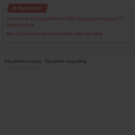
Adobe RGB
Loại màn hình: Màn hình phẳng - Tỉ lệ: 16:9
Khuyến mãi:
VESA: 100×100mm
Cổng kết nối: 2× HDMI 2.0, 2× DP 1.4, 1× Audio out
Chính Sách: Đổi sản phẩm mới 100% áp dụng trong vòng 12
tháng đầu tiên
Sau 12 tháng bảo hành theo chính sách của hãng
Sản phẩm tương tự
Sản phẩm cùng hãng