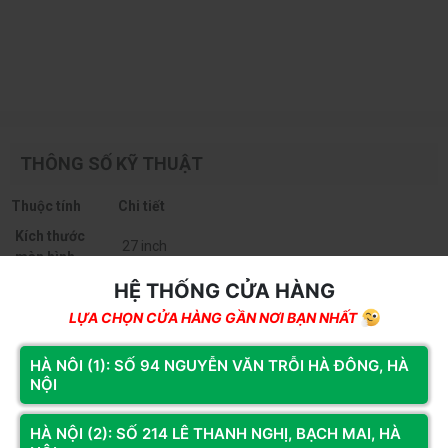
THÔNG SỐ KỸ THUẬT
Thuộc tính
Chi tiết
Kích thước
27 inch
màn hình
HỆ THỐNG CỬA HÀNG
Độ phân giải
2K QHD (2560 × 1440)
LỰA CHỌN CỬA HÀNG GẦN NƠI BẠN NHẤT
Tỷ lệ khung
16:9
hình
HÀ NÔI (1): SỐ 94 NGUYỄN VĂN TRỖI HÀ ĐÔNG, HÀ
NỘI
Tấm nền
Fast IPS
Bề mặt
Phẳng
HÀ NỘI (2): SỐ 214 LÊ THANH NGHỊ, BẠCH MAI, HÀ