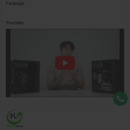
Fanpage
Youtube
FAST IPS 1ms: Sắc Nét Kết Hợp Tốc Độ
Tấm nền FAST IPS
với 1ms (GTG) đã giải quyết triệt để điểm
yếu về tốc độ của IPS truyền thống.
Phản Hồi Tức Thì:
Thời gian phản hồi 1ms loại bỏ hiện
tượng bóng ma (Ghosting), giữ cho hình ảnh siêu nét 2K
luôn sắc nét ngay cả khi chuyển động nhanh.