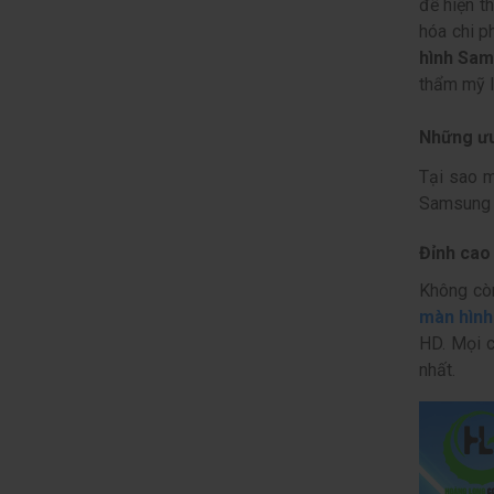
để hiện t
hóa chi p
hình Sa
thẩm mỹ l
Những ưu
Tại sao m
Samsung t
Đỉnh cao 
Không còn
màn hình
HD. Mọi c
nhất.