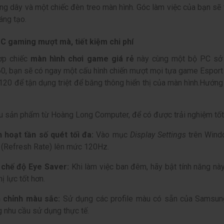
ng dây và một chiếc đèn treo màn hình. Góc làm việc của bạn sẽ
áng tạo.
 gaming mượt mà, tiết kiệm chi phí
hợp chiếc
màn hình chơi game giá rẻ
này cùng một bộ PC sở 
, bạn sẽ có ngay một cấu hình chiến mượt mọi tựa game Esport (
120 để tận dụng triệt để băng thông hiển thị của màn hình.
Hướng 
u sản phẩm từ Hoàng Long Computer, để có được trải nghiệm tốt,
h hoạt tần số quét tối đa:
Vào mục
Display Settings
trên Wind
 (Refresh Rate) lên mức 120Hz.
 chế độ Eye Saver:
Khi làm việc ban đêm, hãy bật tính năng này
hị lực tốt hơn.
 chỉnh màu sắc:
Sử dụng các profile màu có sẵn của Samsu
g nhu cầu sử dụng thực tế.