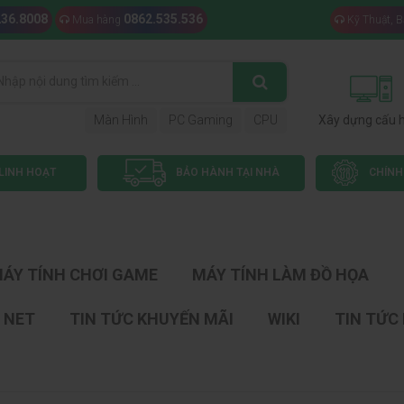
236.8008
0862.535.536
Mua hàng
Kỹ Thuật, 
Màn Hình
PC Gaming
CPU
Xây dựng cấu 
LINH HOẠT
BẢO HÀNH TẠI NHÀ
CHÍNH
ÁY TÍNH CHƠI GAME
MÁY TÍNH LÀM ĐỒ HỌA
 NET
TIN TỨC KHUYẾN MÃI
WIKI
TIN TỨC 