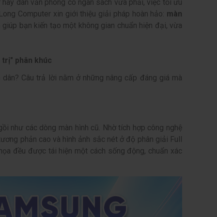
 hay dân văn phòng có ngân sách vừa phải, việc tối ưu
ong Computer xin giới thiệu giải pháp hoàn hảo:
màn
h giúp bạn kiến tạo một không gian chuẩn hiện đại, vừa
trị" phân khúc
h dân? Câu trả lời nằm ở những nâng cấp đáng giá mà
gồi như các dòng màn hình cũ. Nhờ tích hợp công nghệ
ơng phản cao và hình ảnh sắc nét ở độ phân giải Full
ồ họa đều được tái hiện một cách sống động, chuẩn xác