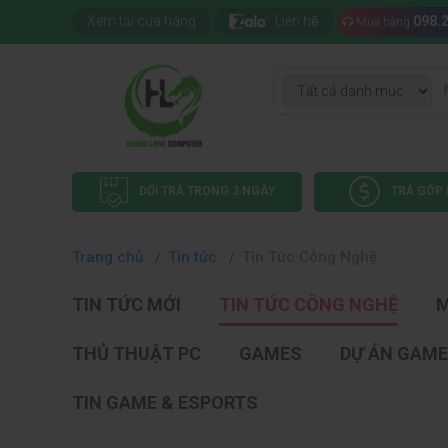
Xem tại cửa hàng
Liên hệ
098.
Mua hàng
ĐỔI TRẢ TRONG 3 NGÀY
TRẢ GÓP 
Trang chủ
Tin tức
Tin Tức Công Nghệ
TIN TỨC MỚI
TIN TỨC CÔNG NGHỆ
M
THỦ THUẬT PC
GAMES
DỰ ÁN GAME
TIN GAME & ESPORTS