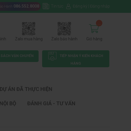
086.552.8008
Tin tức
Đăng ký
|
Đăng nhập
Bảo Hành
...
hình
Zalo mua hàng
Zalo bảo hành
Giỏ hàng
 SÁCH VẬN CHUYỂN
TIẾP NHẬN Ý KIẾN KHÁCH
HÀNG
DỰ ÁN ĐÃ THỰC HIỆN
NỘI BỘ
ĐÁNH GIÁ - TƯ VẤN