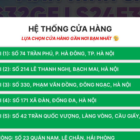
HỆ THỐNG CỬA HÀNG
LỰA CHỌN CỬA HÀNG GẦN NƠI BẠN NHẤT
 (1): SỐ 74 TRẦN PHÚ, P. HÀ ĐÔNG, TP. HÀ NỘI
 (2): SỐ 214 LÊ THANH NGHỊ, BẠCH MAI, HÀ NỘI
I (3): SỐ 330, PHẠM VĂN ĐỒNG, ĐÔNG NGẠC, HÀ NỘI
 (4): SỐ 171 XÃ ĐÀN, ĐỐNG ĐA, HÀ NỘI
I (5): SỐ 42 TRẦN QUỐC VƯỢNG, LÀNG VÒNG, CẦU GIẤY
HÒNG: SỐ 23 QUÁN NAM, LÊ CHÂN, HẢI PHÒNG