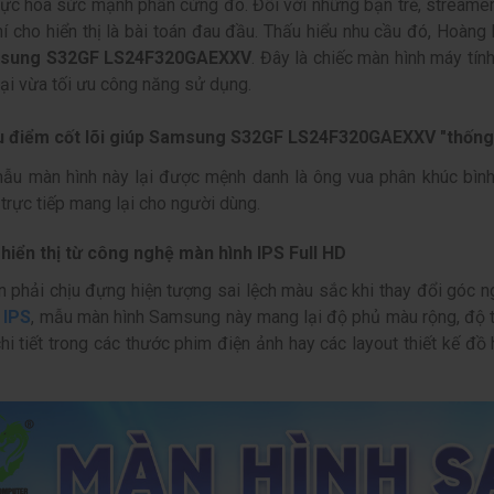
hực hóa sức mạnh phần cứng đó. Đối với những bạn trẻ, streamer
hí cho hiển thị là bài toán đau đầu. Thấu hiểu nhu cầu đó,
Hoàng L
msung S32GF LS24F320GAEXXV
. Đây là chiếc màn hình máy tín
ại vừa tối ưu công năng sử dụng.
 điểm cốt lõi giúp Samsung S32GF LS24F320GAEXXV "thống 
ẫu màn hình này lại được mệnh danh là ông vua phân khúc bìn
rực tiếp mang lại cho người dùng.
hiển thị từ công nghệ màn hình IPS Full HD
 phải chịu đựng hiện tượng sai lệch màu sắc khi thay đổi góc n
 IPS
, mẫu màn hình Samsung này mang lại độ phủ màu rộng, độ tư
hi tiết trong các thước phim điện ảnh hay các layout thiết kế đ