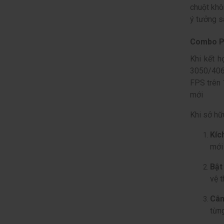
chuột khô
ý tưởng s
Combo PC
Khi kết 
3050/4060
FPS trên 
mới
Khi sở hữ
Kíc
mới
Bật
vệ t
Cân
từn