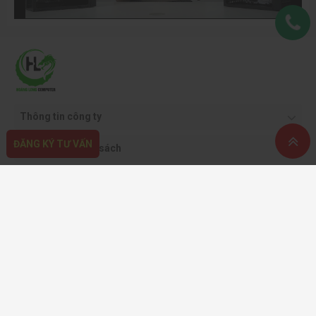
Thông tin công ty
ĐĂNG KÝ TƯ VẤN
Quy định & chính sách
Hỗ trợ khách hàng
Phương thức thanh toán
Copyright ©2021 CÔNG TY CỔ PHẦN THƯƠNG MẠI DỊCH VỤ VÀ CÔNG NGHỆ
HOÀNG LONG.
Giấy phép kinh doanh: 0108562413 - do sở KH & ĐT TP. Hà Nội cấp