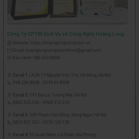
Công Ty CPTM Dịch Vụ và Công Nghệ Hoàng Long
Website:
https://hoanglongcomputer.vn
Email:
hoanglongcomputer94nvt@gmail.com
Bảo hành:
086.552.8008
Cơ sở 1
:
LK2A 17 Nguyễn Văn Trỗi, Hà Đông, Hà Nội
098.236.8008
-
0339.69.8008
Cơ sở 2
:
191 Đại La, Tương Mai, Hà Nội
0862.535.536
-
0968.310.210
Cơ sở 3
:
330 Phạm Văn Đồng, Đông Ngạc, Hà Nội
0833.921.922
-
0374.120.130
Cơ sở 4
:
23 Quán Nam, Lê Chân, Hải Phòng