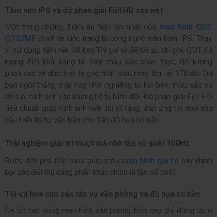
Tấm nền IPS và độ phân giải Full HD sắc nét
Một trong những điểm ăn tiền lớn nhất của
màn hình QDT
QT27MF
chính là việc trang bị công nghệ màn hình IPS. Thay
vì sử dụng tấm nền VA hay TN giá rẻ để tối ưu chi phí, QDT đã
mang đến khả năng tái hiện màu sắc chân thực, độ tương
phản cao và đặc biệt là góc nhìn siêu rộng lên tới 178 độ. Dù
bạn ngồi thẳng diện hay nhìn nghiêng từ hai bên, màu sắc và
chi tiết hình ảnh vẫn không hề bị biến đổi. Độ phân giải Full HD
tiêu chuẩn giúp hình ảnh hiển thị rõ ràng, đáp ứng tốt mọi nhu
cầu hiển thị từ văn bản cho đến đồ họa cơ bản.
Trải nghiệm giải trí mượt mà nhờ tần số quét 100Hz
Bước đột phá tiếp theo giúp mẫu
màn hình giá rẻ
này đánh
bại các đối thủ cùng phân khúc chính là tần số quét.
Tối ưu hóa cho các tác vụ văn phòng và đồ họa cơ bản
Đa số các dòng màn hình văn phòng hiện nay chỉ dừng lại ở