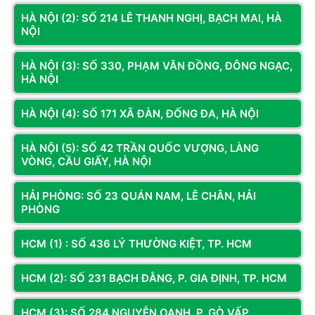
HÀ NỘI (2): SỐ 214 LÊ THANH NGHỊ, BẠCH MAI, HÀ
NỘI
HÀ NỘI (3): SỐ 330, PHẠM VĂN ĐỒNG, ĐÔNG NGẠC,
HÀ NỘI
HÀ NỘI (4): SỐ 171 XÃ ĐÀN, ĐỐNG ĐA, HÀ NỘI
HÀ NỘI (5): SỐ 42 TRẦN QUỐC VƯỢNG, LÀNG
VÒNG, CẦU GIẤY, HÀ NỘI
HẢI PHÒNG: SỐ 23 QUÁN NAM, LÊ CHÂN, HẢI
PHÒNG
Thiết kế hiện đại tinh tế cho mọi không gian
HCM (1) : SỐ 436 LÝ THƯỜNG KIỆT, TP. HCM
Không chỉ mạnh mẽ về thông số, chiếc màn hình này còn sở
HCM (2): SỐ 231 BẠCH ĐẰNG, P. GIA ĐỊNH, TP. HCM
hữu ngôn ngữ thiết kế vô cùng thời thượng với phần viền siêu
mỏng ở 3 cạnh. Thiết kế tràn viền này giúp góc máy của bạn
HCM (3): SỐ 284 NGUYỄN OANH, P. GÒ VẤP,
trông sang trọng, thanh thoát hơn rất nhiều, đồng thời cực kỳ lý