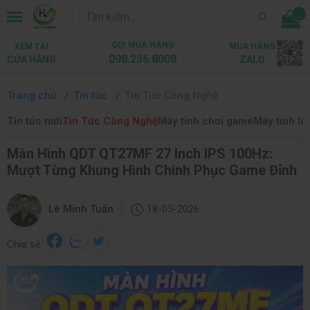
...
GỌI MUA HÀNG
XEM TẠI
MUA HÀNG
098.236.8008
CỬA HÀNG
ZALO
Trang chủ
Tin tức
Tin Tức Công Nghệ
Tin tức mới
Tin Tức Công Nghệ
Máy tính chơi game
Máy tính là
Màn Hình QDT QT27MF 27 Inch IPS 100Hz:
Mượt Từng Khung Hình Chinh Phục Game Đỉnh
|
Lê Minh Tuấn
18-05-2026
Chia sẻ: