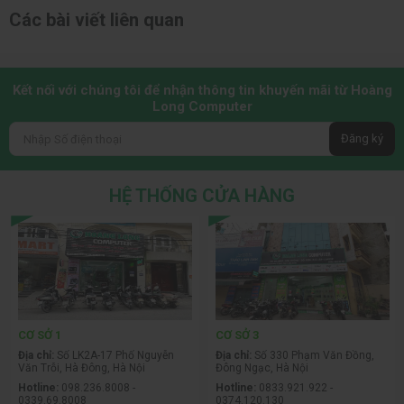
Các bài viết liên quan
Kết nối với chúng tôi để nhận thông tin khuyến mãi từ Hoàng
Long Computer
Đăng ký
HỆ THỐNG CỬA HÀNG
CƠ SỞ 1
CƠ SỞ 3
Địa chỉ:
Số LK2A-17 Phố Nguyễn
Địa chỉ:
Số 330 Phạm Văn Đồng,
Văn Trỗi, Hà Đông, Hà Nội
Đông Ngạc, Hà Nội
Hotline:
098.236.8008 -
Hotline:
0833.921.922 -
0339.69.8008
0374.120.130