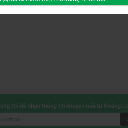
(
c
thể sử dụng ngay mà không cần đến loa ngoài hay tai nghe.
 hệ thống gaming nhưng vẫn đảm bảo âm thanh đủ dùng cho
T
l
c
T
l
(
 nối cần thiết:
c
 đảm bảo truyền tải hình ảnh chất lượng cao.
, hoặc các thiết bị giải trí khác.
ể có trải nghiệm âm thanh tốt hơn.
chúng tôi để nhận thông tin khuyến mãi từ Hoàng 
playPort (DP)
trong hộp, giúp người dùng có thể sử dụng
chọn hoàn hảo cho game thủ muốn có một màn hình tốc độ