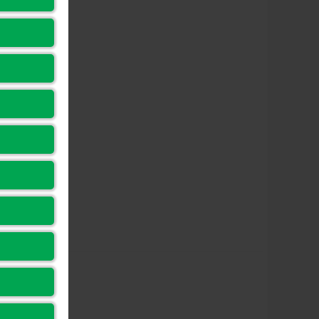
am màu
100% sRGB
ông nghệ
ồng bộ
AMD FreeSync Premium
óa
ông nghệ
ASUS Extreme Low Motion Blur (ELMB),
hác
Shadow Boost, GameVisual, GamePlus
ổng kết
1 x DisplayPort 1.2, 2 x HDMI 2.0, 1 x Jack tai
ối
nghe 3.5mm
oa tích
Không
ợp
ESA
100 x 100 mm
ount
ích thước
có chân
539.5 x 404.3 x 174 mm
ế)
ích thước