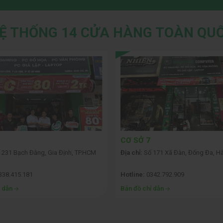
 nhưng mạnh mẽ. Với
tần số quét 180Hz
,
thời gian phản hồi
ỗ trợ chơi game như
AMD FreeSync & Adaptive-Sync
, sản
Ệ THỐNG 14 CỬA HÀNG TOÀN QU
hiệm chơi game mượt mà nhất.
CƠ SỞ 7
 231 Bạch Đằng, Gia Định, TP.HCM
Địa chỉ:
Số 171 Xã Đàn, Đống Đa, Hà
338.415.181
Hotline:
0342.792.909
ỉ dẫn
Bản đồ chỉ dẫn