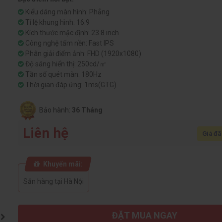
Kiểu dáng màn hình: Phẳng
Tỉ lệ khung hình: 16:9
Kích thước mặc định: 23.8 inch
Công nghệ tấm nền: Fast IPS
Phân giải điểm ảnh: FHD (1920x1080)
Độ sáng hiển thị: 250cd/㎡
Tần số quét màn: 180Hz
Thời gian đáp ứng: 1ms(GTG)
Bảo hành:
36 Tháng
Liên hệ
Giá đã
Khuyến mãi:
Sẵn hàng tại Hà Nội
ĐẶT MUA NGAY