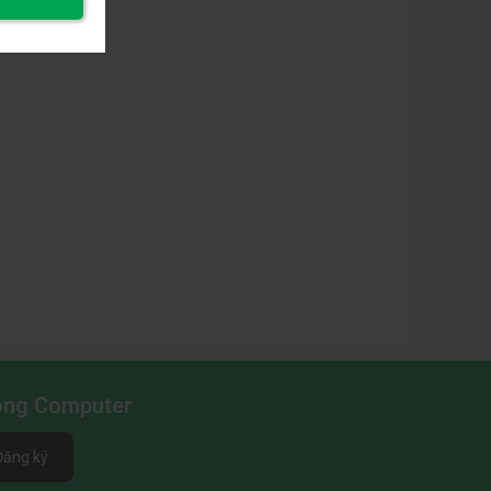
không
539.5 x 321.6 x 57.5 mm
hân đế)
rọng
ượng (có
3.5 kg
hân đế)
rọng
ượng
3.0 kg
không
hân đế)
Long Computer
Đăng ký