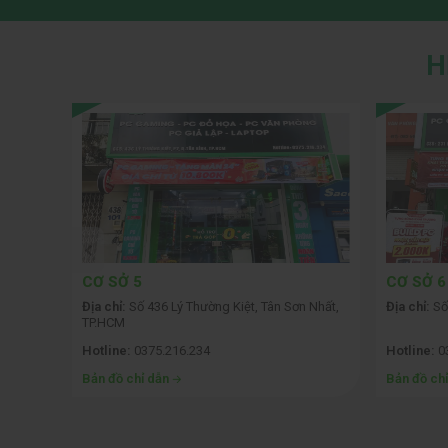
cao, chất lượng hình ảnh tốt và thiết kế tối giản
1ms
,
công nghệ Fast IPS
, cùng các tính năng h
H
phẩm này chắc chắn sẽ giúp bạn có những trải ng
CƠ SỞ 5
CƠ SỞ 6
 Phòng
Địa chỉ:
Số 436 Lý Thường Kiệt, Tân Sơn Nhất,
Địa chỉ:
Số
TP.HCM
Hotline:
0375.216.234
Hotline:
0
Bản đồ chỉ dẫn
Bản đồ ch