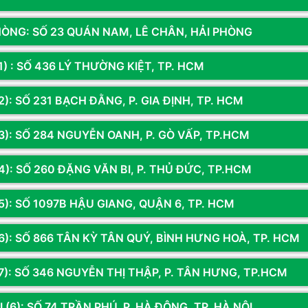
G
.
C
HÒNG: SỐ 23 QUÁN NAM, LÊ CHÂN, HẢI PHÒNG
đ
h
1) : SỐ 436 LÝ THƯỜNG KIỆT, TP. HCM
 mang lại chất lượng hình ảnh vượt trội với độ phân giải
FHD
C
k
ện tốc độ phản hồi mà còn mang lại
góc nhìn rộng 178 độ
,
): SỐ 231 BẠCH ĐẰNG, P. GIA ĐỊNH, TP. HCM
C
3): SỐ 284 NGUYỄN OANH, P. GÒ VẤP, TP.HCM
n
% sRGB
, đảm bảo màu sắc trung thực, phù hợp cho cả chơi
L
4): SỐ 260 ĐẶNG VĂN BI, P. THỦ ĐỨC, TP.HCM
h
bỏ xé hình
5): SỐ 1097B HẬU GIANG, QUẬN 6, TP. HCM
V
M
Sản phẩm đã xem
 AMD FreeSync & Adaptive-Sync
, giúp đồng bộ tốc độ
6): SỐ 866 TÂN KỲ TÂN QUÝ, BÌNH HƯNG HOÀ, TP. HCM
K
ợng xé hình, giật lag, đảm bảo trải nghiệm chơi game mượt
(
7): SỐ 346 NGUYỄN THỊ THẬP, P. TÂN HƯNG, TP.HCM
đ
K
iện lợi
 (6): SỐ 74 TRẦN PHÚ, P. HÀ ĐÔNG, TP. HÀ NỘI