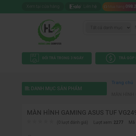
Xem tại cửa hàng
Liên hệ
098.
Mua hàng
ĐỔI TRẢ TRONG 3 NGÀY
TRẢ GÓP 
Trang chủ
DANH MỤC SẢN PHẨM
MÀN HÌNH 
MÀN HÌNH GAMING ASUS TUF VG249
(0 lượt đánh giá)
Lượt xem:
2277
Mã 