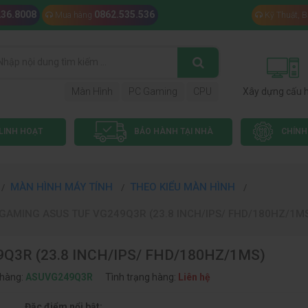
236.8008
0862.535.536
Mua hàng
Kỹ Thuật, 
Màn Hình
PC Gaming
CPU
Xây dựng cấu 
LINH HOẠT
BẢO HÀNH TẠI NHÀ
CHÍNH
MÀN HÌNH MÁY TÍNH
THEO KIỂU MÀN HÌNH
GAMING ASUS TUF VG249Q3R (23.8 INCH/IPS/ FHD/180HZ/1M
Q3R (23.8 INCH/IPS/ FHD/180HZ/1MS)
hàng:
ASUVG249Q3R
Tình trạng hàng:
Liên hệ
Đặc điểm nổi bật: