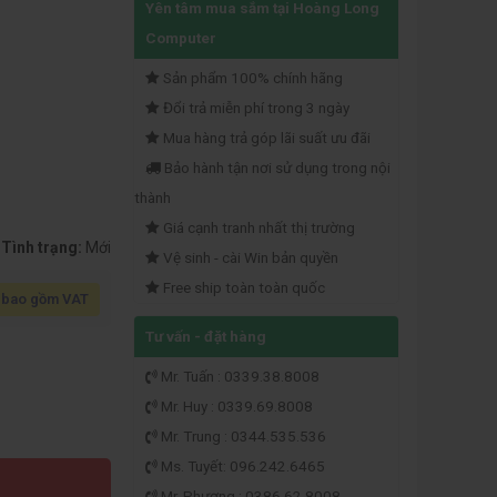
Yên tâm mua sắm tại Hoàng Long
Computer
Sản phẩm 100% chính hãng
Đổi trả miễn phí trong 3 ngày
Mua hàng trả góp lãi suất ưu đãi
Bảo hành tận nơi sử dụng trong nội
thành
Giá cạnh tranh nhất thị trường
Tình trạng:
Mới
Vệ sinh - cài Win bản quyền
Free ship toàn toàn quốc
 bao gồm VAT
Tư vấn - đặt hàng
Mr. Tuấn : 0339.38.8008
Mr. Huy : 0339.69.8008
Mr. Trung : 0344.535.536
Ms. Tuyết: 096.242.6465
Mr. Phương : 0386.62.8008