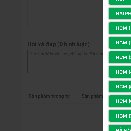
3 sao
2 sao
Tần số quét 146Hz & 1ms MPRT – Chiến game 
HẢI P
1 sao
Với tần số quét 146Hz, các chuyển động tron
HCM (
rõ rệt.
HCM (2
Hỏi và đáp (0 bình luận)
Thời gian phản hồi chỉ 1ms (MPRT) giúp giảm
hoặc eSports tốc độ cao.
HCM (
Tích hợp loa & công nghệ bảo vệ mắt
HCM (
Trang bị sẵn 2 loa 2W, đáp ứng nhu cầu giải t
HCM (
Công nghệ Low Blue Light giúp giảm ánh sán
Sản phẩm tương tự
Sản phẩm cùng hãng
mà vẫn dễ chịu.
HCM (
Cổng kết nối đầy đủ – Kết nối nhanh, sử dụng ti
HCM (
Hỗ trợ kết nối qua:
HÀ NỘI