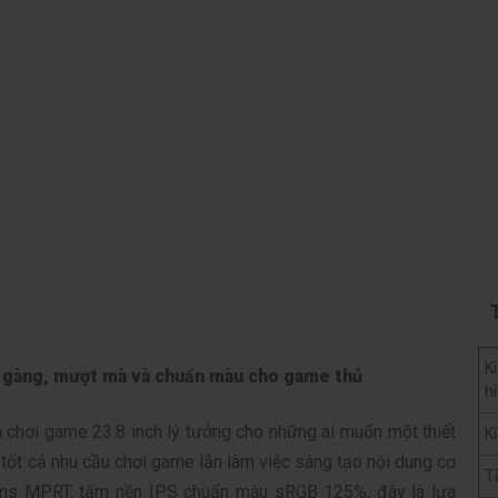
K
gàng, mượt mà và chuẩn màu cho game thủ
h
h
chơi game 23.8 inch lý tưởng cho những ai muốn một thiết
K
g tốt cả nhu cầu chơi game lẫn làm việc sáng tạo nội dung cơ
T
 1ms MPRT, tấm nền IPS chuẩn màu sRGB 125%, đây là lựa