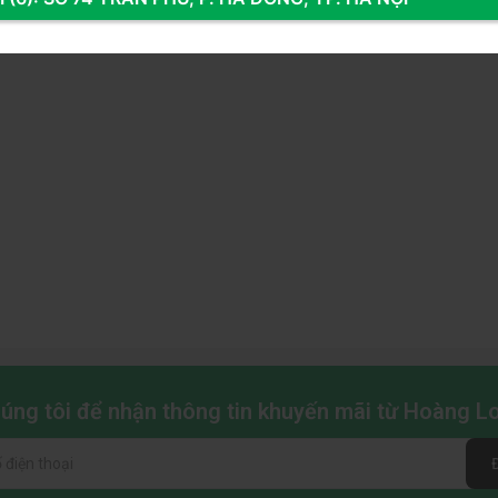
i game console như PS5, Xbox,…
g hộp, sẵn sàng sử dụng ngay khi mở hộp.
 game cân bằng giữa hiệu năng và giá trị sử dụng, sở hữu
ợp loa và công nghệ bảo vệ mắt. Đây là lựa chọn hoàn hảo
ời dùng văn phòng – thiết kế đang tìm kiếm một màn hình
chúng tôi để nhận thông tin khuyến mãi từ Hoàng 