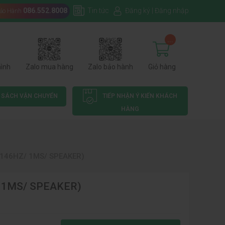
086.552.8008
Tin tức
Đăng ký
|
Đăng nhập
Bảo Hành
...
hình
Zalo mua hàng
Zalo bảo hành
Giỏ hàng
 SÁCH VẬN CHUYỂN
TIẾP NHẬN Ý KIẾN KHÁCH
HÀNG
 146HZ/ 1MS/ SPEAKER)
/ 1MS/ SPEAKER)