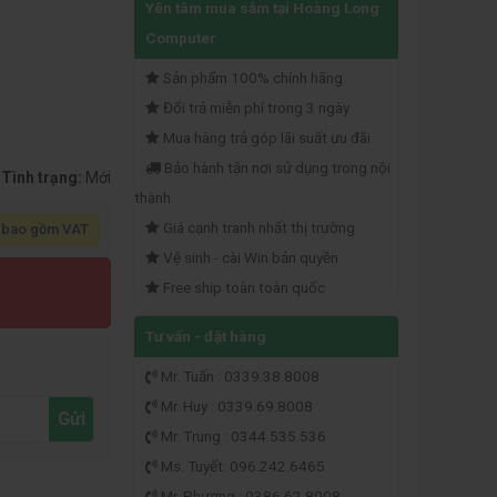
Yên tâm mua sắm tại Hoàng Long
Computer
Sản phẩm 100% chính hãng
Đổi trả miễn phí trong 3 ngày
Mua hàng trả góp lãi suất ưu đãi
Bảo hành tận nơi sử dụng trong nội
Tình trạng:
Mới
thành
Giá cạnh tranh nhất thị trường
 bao gồm VAT
Vệ sinh - cài Win bản quyền
Free ship toàn toàn quốc
Tư vấn - đặt hàng
Mr. Tuấn : 0339.38.8008
Mr. Huy : 0339.69.8008
Gửi
Mr. Trung : 0344.535.536
Ms. Tuyết: 096.242.6465
Mr. Phương : 0386.62.8008