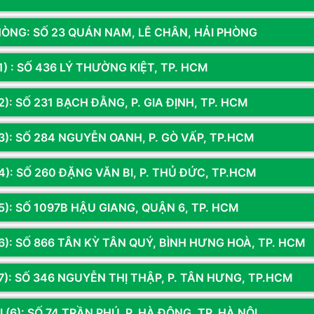
C
mượt mà, phản xạ chuẩn xác
HÒNG: SỐ 23 QUÁN NAM, LÊ CHÂN, HẢI PHÒNG
P
g game được hiển thị mượt mà hơn, giảm hiện tượng xé hình
1) : SỐ 436 LÝ THƯỜNG KIỆT, TP. HCM
): SỐ 231 BẠCH ĐẰNG, P. GIA ĐỊNH, TP. HCM
 nhòe, đặc biệt hữu ích khi chơi game hành động, bắn súng
3): SỐ 284 NGUYỄN OANH, P. GÒ VẤP, TP.HCM
4): SỐ 260 ĐẶNG VĂN BI, P. THỦ ĐỨC, TP.HCM
rí cơ bản, không cần mua thêm loa ngoài.
5): SỐ 1097B HẬU GIANG, QUẬN 6, TP. HCM
g xanh gây mỏi mắt, cho phép chơi game hoặc làm việc lâu
Sản phẩm đã xem
6): SỐ 866 TÂN KỲ TÂN QUÝ, BÌNH HƯNG HOÀ, TP. HCM
ện lợi
7): SỐ 346 NGUYỄN THỊ THẬP, P. TÂN HƯNG, TP.HCM
 (6): SỐ 74 TRẦN PHÚ, P. HÀ ĐÔNG, TP. HÀ NỘI