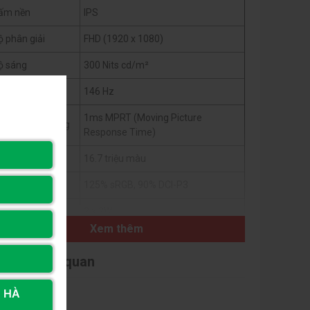
ấm nền
IPS
ộ phân giải
FHD (1920 x 1080)
ộ sáng
300 Nits cd/m²
ần số quét
146 Hz
1ms MPRT (Moving Picture
hời gian đáp ứng
Response Time)
àu sắc hiển thị
16.7 triệu màu
ộ phủ màu
125% sRGB, 90% DCI-P3
oa tích hợp
2 x 2W
Xem thêm
Low Blue Light (Chống ánh sáng
ông nghệ hỗ trợ
xanh)
i viết liên quan
ương thích VESA
Có (100 mm x 100 mm)
, HÀ
1 x HDMI 2.0, 1 x DisplayPort 1.2, 1 x