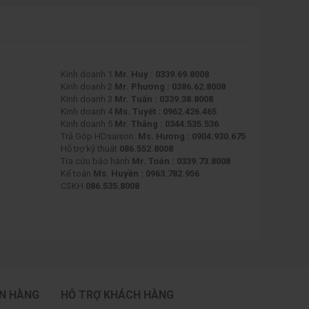
Kinh doanh 1
Mr. Huy : 0339.69.8008
Kinh doanh 2
Mr. Phương : 0386.62.8008
Kinh doanh 3
Mr. Tuấn : 0339.38.8008
Kinh doanh 4
Ms. Tuyết : 0962.426.465
Kinh doanh 5
Mr. Thắng : 0344.535.536
Trả Góp HDsaison:
Ms. Hương : 0904.930.675
Hỗ trợ kỹ thuật
086.552.8008
Tra cứu bảo hành
Mr. Toán : 0339.73.8008
Kế toán
Ms. Huyền : 0963.782.956
CSKH
086.535.8008
ÁN HÀNG
HỖ TRỢ KHÁCH HÀNG