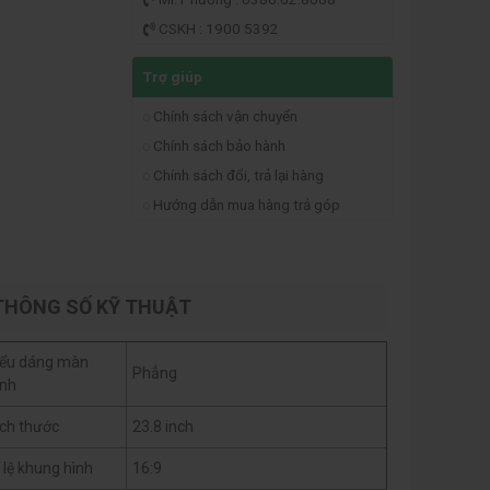
CSKH : 1900 5392
Trợ giúp
Chính sách vận chuyển
Chính sách bảo hành
Chính sách đổi, trả lại hàng
Hướng dẫn mua hàng trả góp
THÔNG SỐ KỸ THUẬT
iểu dáng màn
Phẳng
ình
ích thước
23.8 inch
ỉ lệ khung hình
16:9