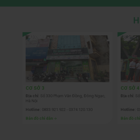
H
CƠ SỞ 3
CƠ SỞ 4
ỗi, Hà
Địa chỉ:
Số 330 Phạm Văn Đồng, Đông Ngạc,
Địa chỉ:
Số
Hà Nội
Hotline:
0833.921.922 - 0374.120.130
Hotline:
03
Bản đồ chỉ dẫn
Bản đồ ch