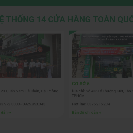
Ệ THỐNG 14 CỬA HÀNG TOÀN QU
CƠ SỞ 5
 23 Quán Nam, Lê Chân, Hải Phòng
Địa chỉ:
Số 436 Lý Thường Kiệt, Tân 
TP.HCM
3.972.8008 - 0925.853.345
Hotline:
0375.216.234
ỉ dẫn
Bản đồ chỉ dẫn