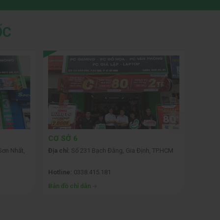
ỐC
CƠ SỞ 6
CƠ SỞ
Sơn Nhất,
Địa chỉ:
Số 231 Bạch Đằng, Gia Định, TP.HCM
Địa chỉ:
Hotline:
0338.415.181
Hotline
Bản đồ chỉ dẫn
Bản đồ 