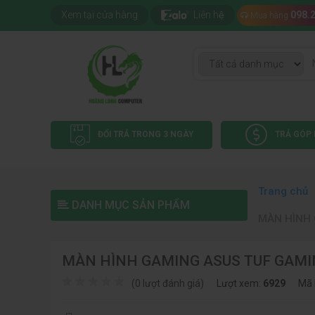
Xem tại cửa hàng
Liên hệ
098.
Mua hàng
ĐỔI TRẢ TRONG 3 NGÀY
TRẢ GÓP 
Trang chủ
DANH MỤC SẢN PHẨM
MÀN HÌNH 
MÀN HÌNH GAMING ASUS TUF GAMING
(0 lượt đánh giá)
Lượt xem:
6929
Mã 