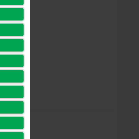
ổng kết nối
Jack tai nghe 3.5mm
hụ kiện đi kèm
Dây nguồn, Dây HDMI