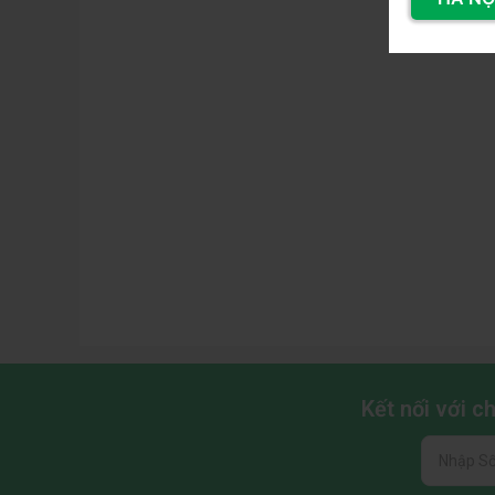
1x HDMI 2.0
1x DisplayPort 1.2
1x jack tai nghe 3.5mm
Dễ dàng tương thích với PC, laptop, máy chơ
Phụ kiện đi kèm đầy đủ
Dây nguồn, dây HDMI được đóng gói sẵn tron
ASUS TUF Gaming VG249QE5A
là màn hình chơi
tốc độ cao, hiển thị sắc nét, màu chuẩn, tích h
cho game thủ FPS, streamer mới bắt đầu hoặc ngư
Kết nối với 
chất lượng trong tầm giá hợp lý.