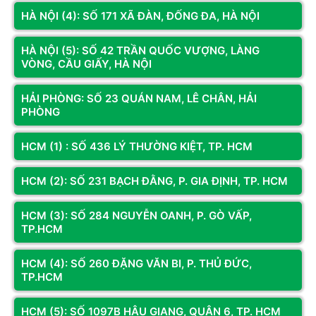
mượt mà và sắc nét, đồng thời đa dạng các cổng kết nối và
HÀ NỘI (4): SỐ 171 XÃ ĐÀN, ĐỐNG ĐA, HÀ NỘI
tính năng tiện ích cũng giúp bạn dễ dàng tùy chỉnh và tối ưu
trải nghiệm của mình.
HÀ NỘI (5): SỐ 42 TRẦN QUỐC VƯỢNG, LÀNG
VÒNG, CẦU GIẤY, HÀ NỘI
HẢI PHÒNG: SỐ 23 QUÁN NAM, LÊ CHÂN, HẢI
Trong tầm giá 2 triệu đồng, màn hình E-DRA EGM24F100 thực
PHÒNG
sự quá "ngon" để anh em chiến mọi tựa game đỉnh cao hiện
nay. Nhanh tay liên hệ với Hoàng Long Computer để nhận
HCM (1) : SỐ 436 LÝ THƯỜNG KIỆT, TP. HCM
được những ưu đãi hấp dẫn khi mua hàng tại đây nhé!
HCM (2): SỐ 231 BẠCH ĐẰNG, P. GIA ĐỊNH, TP. HCM
HCM (3): SỐ 284 NGUYỄN OANH, P. GÒ VẤP,
TP.HCM
HCM (4): SỐ 260 ĐẶNG VĂN BI, P. THỦ ĐỨC,
TP.HCM
HCM (5): SỐ 1097B HẬU GIANG, QUẬN 6, TP. HCM