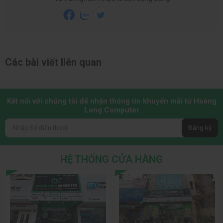
Các bài viết liên quan
Kết nối với chúng tôi để nhận thông tin khuyến mãi từ Hoàng
Long Computer
Đăng ký
HỆ THỐNG CỬA HÀNG