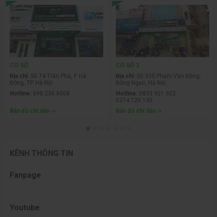
Mở rộng khả năng kết nối của bạn
: Kết nối nhiều hơn với DisplayPort
1.4, HDMI (HDCP 1.4) (hỗ trợ lên đến FHD 1920 x 1080 120Hz TMDS
như được chỉ định trong HDMI 1.4), cổng USB-A và USB-C cung cấp
tốc độ lên tới 10Gbps.
CƠ SỞ
CƠ SỞ 3
Địa chỉ:
Số 74 Trần Phú, P. Hà
Địa chỉ:
Số 330 Phạm Văn Đồng,
Đông, TP. Hà Nội
Đông Ngạc, Hà Nội
Hotline:
098.236.8008
Hotline:
0833.921.922 -
0374.120.130
Bản đồ chỉ dẫn
Bản đồ chỉ dẫn
KÊNH THÔNG TIN
Fanpage
Youtube