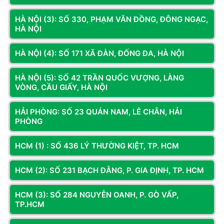
IPS
hình
HÀ NỘI (3): SỐ 330, PHẠM VĂN ĐỒNG, ĐÔNG NGẠC,
HÀ NỘI
2
Độ sáng
250 cd/m
(typical)
Xem thêm
HÀ NỘI (4): SỐ 171 XÃ ĐÀN, ĐỐNG ĐA, HÀ NỘI
16.7 million colors
Màn Hình Dell
Ultrasharp U2424H
Màu sắc hiển thị
HÀ NỘI (5): SỐ 42 TRẦN QUỐC VƯỢNG, LÀNG
100% sRGB, 100% BT.709, 85% DCI-P3, Delta E
VÒNG, CẦU GIẤY, HÀ NỘI
< 2 (average) (sRGB and BT.709)
Màn Hình Được Chứng Nhận 4 Sao Đầu Tiên Trên Thế Giới Về Sự
Thoải Mái Cho Mắt*
HẢI PHÒNG: SỐ 23 QUÁN NAM, LÊ CHÂN, HẢI
Độ tương phản
1000:1
PHÒNG
Tần số quét
120Hz
HCM (1) : SỐ 436 LÝ THƯỜNG KIỆT, TP. HCM
HCM (2): SỐ 231 BẠCH ĐẰNG, P. GIA ĐỊNH, TP. HCM
1 x DisplayPort 1.4 (DRR for Microsoft
Windows) (HDCP 1.4)7
1 x HDMI (HDCP 1.4)(supports up to FHD
HCM (3): SỐ 284 NGUYỄN OANH, P. GÒ VẤP,
1920 x 1080 120Hz TMDS as per
TP.HCM
specified in HDMI 1.4)
1 x DisplayPort 1.4 (Out) with MST