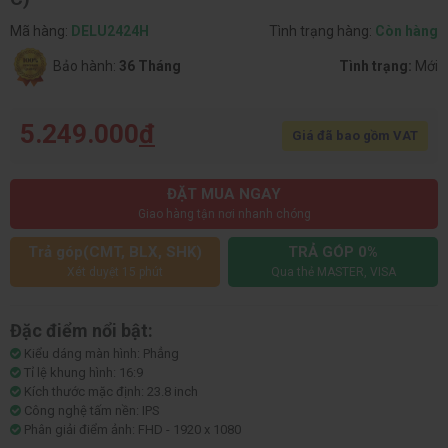
Mã hàng:
DELU2424H
Tình trạng hàng:
Còn hàng
Bảo hành:
36 Tháng
Tình trạng:
Mới
5.249.000
đ
Giá đã bao gồm VAT
ĐẶT MUA NGAY
Giao hàng tận nơi nhanh chóng
Trả góp(CMT, BLX, SHK)
TRẢ GÓP 0%
Xét duyệt 15 phút
Qua thẻ MASTER, VISA
Đặc điểm nổi bật:
Kiểu dáng màn hình: Phẳng
Tỉ lệ khung hình: 16:9
Kích thước mặc định: 23.8 inch
Công nghệ tấm nền: IPS
Phân giải điểm ảnh: FHD - 1920 x 1080