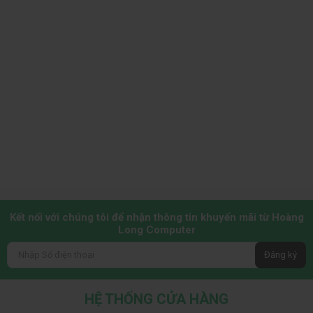
1 x Power cable
1 x DisplayPort 1.4 cable - 1.8 m
Phụ kiện
1 x USB Type-A to USB Type-C Gen 2
cable - 1 m
Màu sắc sống động
: Tận hưởng 16.7 triệu màu và độ phủ màu rộng
theo tiêu chuẩn ngành, bao gồm 85% DCI-P3, 100% sRGB và 100%
BT.709. Nhận độ chính xác hiệu chuẩn màu của Delta E < 2 (trung
bình) (sRGB, BT.709).
Kết Nối Với Năng Suất
Kết nối với chúng tôi để nhận thông tin khuyến mãi từ Hoàng
Long Computer
Đăng ký
HỆ THỐNG CỬA HÀNG