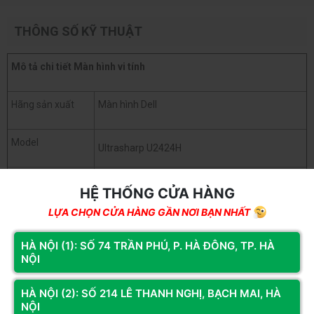
THÔNG SỐ KỸ THUẬT
Mô tả chi tiết
Màn hình vi tính
Hãng sản xuất
Màn hình Dell
Model
Ultrasharp U2424H
Kích thước màn
23.8 inch
HỆ THỐNG CỬA HÀNG
hình
LỰA CHỌN CỬA HÀNG GẦN NƠI BẠN NHẤT
Độ phân giải
FHD (1920 x 1080)
HÀ NỘI (1): SỐ 74 TRẦN PHÚ, P. HÀ ĐÔNG, TP. HÀ
NỘI
Tỉ lệ
16:9
HÀ NỘI (2): SỐ 214 LÊ THANH NGHỊ, BẠCH MAI, HÀ
NỘI
Tấm nền màn