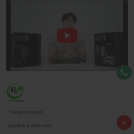
Kết nối dễ dàng
: Chỉ cần cắm các phụ kiện và thiết bị có cổng USB-A
truy cập nhanh và cổng USB-C cung cấp công suất lên tới 15W.
Được Thiết Kế Cho Sự Thoải Mái
Phù hợp với phong cách làm việc của bạn: Nghiêng, xoay, xoay và
điều chỉnh độ cao của màn hình để hoạt động theo cách của bạn.
Luôn tập trung vào công việc của bạn: Màn hình cạnh vô cực của
chúng tôi mang đến trải nghiệm gần như không biên giới.
Thông tin công ty
Hoạt động đẹp mắt: Lớp hoàn thiện màu bạc bạch kim cao cấp nâng
tầm mọi không gian làm việc.
Quy định & chính sách