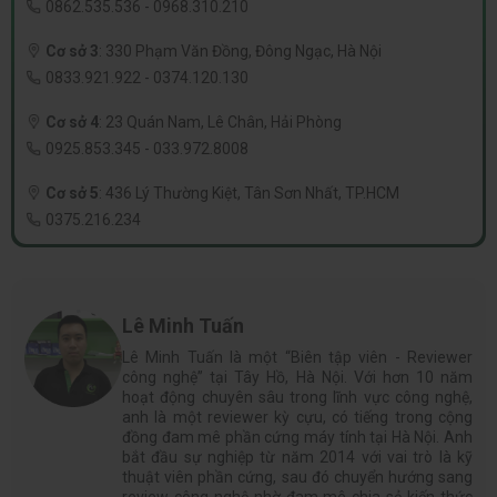
0862.535.536
-
0968.310.210
Cơ sở 3
:
330 Phạm Văn Đồng, Đông Ngạc, Hà Nội
0833.921.922
-
0374.120.130
Cơ sở 4
:
23 Quán Nam, Lê Chân, Hải Phòng
0925.853.345
-
033.972.8008
Cơ sở 5
:
436 Lý Thường Kiệt, Tân Sơn Nhất, TP.HCM
0375.216.234
Lê Minh Tuấn
Lê Minh Tuấn là một “Biên tập viên - Reviewer
công nghệ” tại Tây Hồ, Hà Nội. Với hơn 10 năm
hoạt động chuyên sâu trong lĩnh vực công nghệ,
anh là một reviewer kỳ cựu, có tiếng trong cộng
đồng đam mê phần cứng máy tính tại Hà Nội. Anh
bắt đầu sự nghiệp từ năm 2014 với vai trò là kỹ
thuật viên phần cứng, sau đó chuyển hướng sang
review công nghệ nhờ đam mê chia sẻ kiến thức