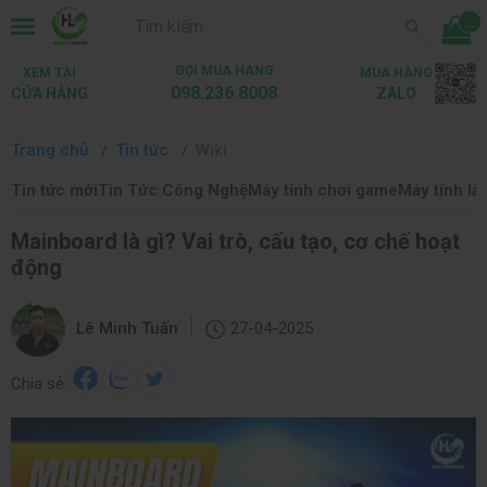
...
GỌI MUA HÀNG
XEM TẠI
MUA HÀNG
098.236.8008
CỬA HÀNG
ZALO
Trang chủ
Tin tức
Wiki
Tin tức mới
Tin Tức Công Nghệ
Máy tính chơi game
Máy tính là
Mainboard là gì? Vai trò, cấu tạo, cơ chế hoạt
động
|
Lê Minh Tuấn
27-04-2025
Chia sẻ: