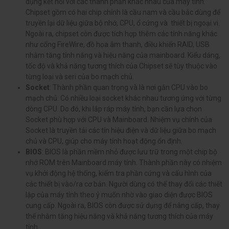
dụng kết nối với các thành phần khác nhau của máy tính.
Chipset gồm có hai chip chính là cầu nam và cầu bắc dùng để
truyền lại dữ liệu giữa bộ nhớ, CPU, ổ cứng và thiết bị ngoại vi.
Ngoài ra, chipset còn được tích hợp thêm các tính năng khác
như cổng FireWire, đồ họa âm thanh, điều khiển RAID, USB
nhằm tăng tính năng và hiệu năng của mainboard. Kiểu dáng,
tốc độ và khả năng tương thích của Chipset sẽ tùy thuộc vào
từng loại và seri của bo mạch chủ.
Socket
: Thành phần quan trọng và là nơi gắn CPU vào bo
mạch chủ. Có nhiều loại socket khác nhau tương ứng với từng
dòng CPU. Do đó, khi lắp ráp máy tính, bạn cần lựa chọn
Socket phù hợp với CPU và Mainboard. Nhiệm vụ chính của
Socket là truyền tải các tín hiệu điện và dữ liệu giữa bo mạch
chủ và CPU, giúp cho máy tính hoạt động ổn định.
BIOS
: BIOS là phần mềm nhỏ được lưu trữ trong một chip bộ
nhớ ROM trên Mainboard máy tính. Thành phần này có nhiệm
vụ khởi động hệ thống, kiểm tra phần cứng và cấu hình của
các thiết bị vào/ra cơ bản. Người dùng có thể thay đổi các thiết
lập của máy tính theo ý muốn nhờ vào giao diện được BIOS
cung cấp. Ngoài ra, BIOS còn được sử dụng để nâng cấp, thay
thế nhằm tăng hiệu năng và khả năng tương thích của máy
tính.