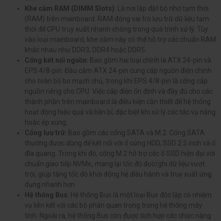
Khe cắm RAM (DIMM Slots)
: Là nơi lắp đặt bộ nhớ tạm thời
(RAM) trên mainboard. RAM đóng vai trò lưu trữ dữ liệu tạm
thời để CPU truy xuất nhanh chóng trong quá trình xử lý. Tùy
vào loại mainboard, khe cắm này có thể hỗ trợ các chuẩn RAM
khác nhau như DDR3, DDR4 hoặc DDR5.
Cổng kết nối nguồn
: Bao gồm hai loại chính là ATX 24-pin và
EPS 4/8-pin. Đầu cắm ATX 24-pin cung cấp nguồn điện chính
cho toàn bộ bo mạch chủ, trong khi EPS 4/8-pin là cổng cấp
nguồn riêng cho CPU. Việc cấp điện ổn định và đầy đủ cho các
thành phần trên mainboard là điều kiện cần thiết để hệ thống
hoạt động hiệu quả và bền bỉ, đặc biệt khi xử lý các tác vụ nặng
hoặc ép xung.
Cổng lưu trữ
: Bao gồm các cổng SATA và M.2. Cổng SATA
thường được dùng để kết nối với ổ cứng HDD, SSD 2.5 inch và ổ
đĩa quang. Trong khi đó, cổng M.2 hỗ trợ các ổ SSD hiện đại với
chuẩn giao tiếp NVMe, mang lại tốc độ đọc/ghi dữ liệu vượt
trội, giúp tăng tốc độ khởi động hệ điều hành và truy xuất ứng
dụng nhanh hơn.
Hệ thống Bus
: Hệ thống Bus là một loại Bus độc lập có nhiệm
vụ liên kết với các bộ phận quan trọng trong hệ thống máy
tính. Ngoài ra, hệ thống Bus còn được tích hợp các chức năng