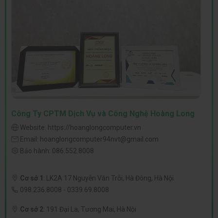
Công Ty CPTM Dịch Vụ và Công Nghệ Hoàng Long
Website:
https://hoanglongcomputer.vn
Email:
hoanglongcomputer94nvt@gmail.com
Bảo hành:
086.552.8008
Cơ sở 1
:
LK2A 17 Nguyễn Văn Trỗi, Hà Đông, Hà Nội
098.236.8008
-
0339.69.8008
Cơ sở 2
:
191 Đại La, Tương Mai, Hà Nội