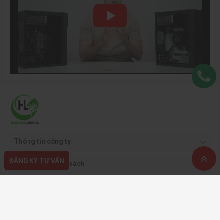
Thông tin công ty
ĐĂNG KÝ TƯ VẤN
Quy định & chính sách
Hỗ trợ khách hàng
Phương thức thanh toán