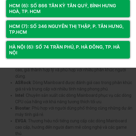
tiếng hiện nay
HCM (6): SỐ 866 TÂN KỲ TÂN QUÝ, BÌNH HƯNG
HOÀ, TP. HCM
Dưới đây là các thương hiệu Mainboard nổi tiếng được đông đảo
khách hàng đánh giá cao, lựa chọn mà bạn đọc có thể tham khảo
HCM (7): SỐ 346 NGUYỄN THỊ THẬP, P. TÂN HƯNG,
qua:
TP.HCM
Asus
: Nổi tiếng với sự bền bỉ, thiết kế sáng tạo và có đa dạng
dòng sản phẩm từ phổ thông cho đến cao cấp.
HÀ NỘI (6): SỐ 74 TRẦN PHÚ, P. HÀ ĐÔNG, TP. HÀ
MSI: Chuyên cung cấp các dòng Mainboard cho game thủ và
NỘI
người dùng cao cấp cần nhiều tính năng hỗ trợ ép xung.
Gigabyte
: Cung cấp các dòng Mainboard chất lượng, độ bền
cao, giá thành hợp lý và phù hợp với nhiều phân khúc người
dùng.
ASRock
: Dòng Mainboard được đánh giá cao trong phân khúc
giá rẻ và trung cấp với nhiều tính năng phong phú.
Intel
: Chuyên sản xuất các dòng Mainboard phục vụ các dòng
CPU của hãng với khả năng tương thích tối ưu.
Biostar
: Phù hợp với người dùng phổ thông cùng những dự án
máy tính giá rẻ.
EVGA
: Thương hiệu nổi tiếng cung cấp các dòng Mainboard
cao cấp, hướng đến người đam mê công nghệ và các game
thủ.