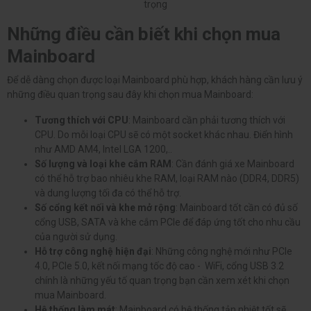
trọng
Những điều cần biết khi chọn mua
Mainboard
Để dễ dàng chọn được loại Mainboard phù hợp, khách hàng cần lưu ý
những điều quan trọng sau đây khi chọn mua Mainboard:
Tương thích với CPU
: Mainboard cần phải tương thích với
CPU. Do mỗi loại CPU sẽ có một socket khác nhau. Điển hình
như AMD AM4, Intel LGA 1200,..
Số lượng và loại khe cắm RAM
: Cần đánh giá xe Mainboard
có thể hỗ trợ bao nhiêu khe RAM, loại RAM nào (DDR4, DDR5)
và dung lượng tối đa có thể hỗ trợ.
Số cổng kết nối và khe mở rộng
: Mainboard tốt cần có đủ số
cổng USB, SATA và khe cắm PCle để đáp ứng tốt cho nhu cầu
của người sử dụng.
Hỗ trợ công nghệ hiện đại
: Những công nghệ mới như PCIe
4.0, PCIe 5.0, kết nối mạng tốc độ cao - WiFi, cổng USB 3.2
chính là những yếu tố quan trọng bạn cần xem xét khi chọn
mua Mainboard.
Hệ thống làm mát
: Mainboard có hệ thống tản nhiệt tốt sẽ