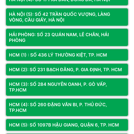
Mainboard được thiết kế trong các máy trạm và máy chủ với
chức năng hỗ trợ nhiều CPU, RAM ECC cùng các tính năng
HÀ NỘI (5): SỐ 42 TRẦN QUỐC VƯỢNG, LÀNG
khác dành riêng cho doanh nghiệp.
VÒNG, CẦU GIẤY, HÀ NỘI
HẢI PHÒNG: SỐ 23 QUÁN NAM, LÊ CHÂN, HẢI
PHÒNG
HCM (1) : SỐ 436 LÝ THƯỜNG KIỆT, TP. HCM
HCM (2): SỐ 231 BẠCH ĐẰNG, P. GIA ĐỊNH, TP. HCM
HCM (3): SỐ 284 NGUYỄN OANH, P. GÒ VẤP,
TP.HCM
HCM (4): SỐ 260 ĐẶNG VĂN BI, P. THỦ ĐỨC,
TP.HCM
Có 5 loại Mainboard phổ biến hiện nay
HCM (5): SỐ 1097B HẬU GIANG, QUẬN 6, TP. HCM
Các thương hiệu Mainboard nổi