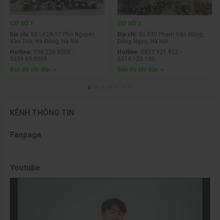
CƠ SỞ 1
CƠ SỞ 3
Địa chỉ:
Số LK2A-17 Phố Nguyễn
Địa chỉ:
Số 330 Phạm Văn Đồng,
Văn Trỗi, Hà Đông, Hà Nội
Đông Ngạc, Hà Nội
Hotline:
098.236.8008 -
Hotline:
0833.921.922 -
0339.69.8008
0374.120.130
Bản đồ chỉ dẫn
Bản đồ chỉ dẫn
KÊNH THÔNG TIN
Fanpage
Youtube