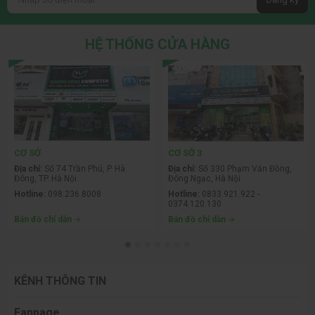
HỆ THỐNG CỬA HÀNG
CƠ SỞ
CƠ SỞ 3
Địa chỉ:
Số 74 Trần Phú, P. Hà
Địa chỉ:
Số 330 Phạm Văn Đồng,
Đông, TP. Hà Nội
Đông Ngạc, Hà Nội
Hotline:
098.236.8008
Hotline:
0833.921.922 -
0374.120.130
Bản đồ chỉ dẫn
Bản đồ chỉ dẫn
KÊNH THÔNG TIN
Fanpage