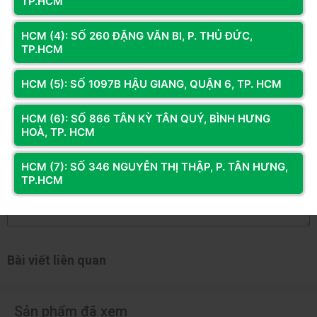
TP.HCM
3 sao
2 sao
HCM (4): SỐ 260 ĐẶNG VĂN BI, P. THỦ ĐỨC,
TP.HCM
1 sao
Bạn đã dùng sản phẩm này?
HCM (5): SỐ 1097B HẬU GIANG, QUẬN 6, TP. HCM
Gửi đánh giá của bạn
HCM (6): SỐ 866 TÂN KỲ TÂN QUÝ, BÌNH HƯNG
HOÀ, TP. HCM
Hỏi và đáp (0 bình luận)
HCM (7): SỐ 346 NGUYỄN THỊ THẬP, P. TÂN HƯNG,
TP.HCM
Bài viết liên quan
Sản phẩm đã xem