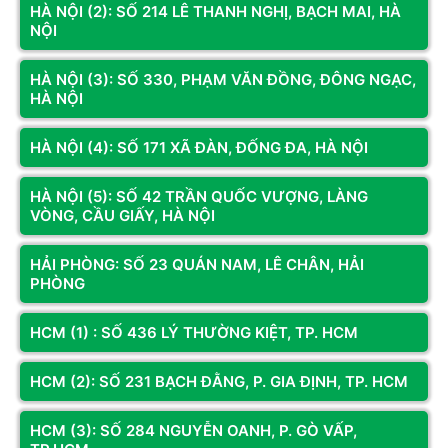
HÀ NỘI (2): SỐ 214 LÊ THANH NGHỊ, BẠCH MAI, HÀ
Khe cắm mở
NỘI
1 x PCIe 4.0 x16 (card đồ họa)
rộng
Kết nối mạng
RJ45 Gigabit LAN 10/100/1000M
HÀ NỘI (3): SỐ 330, PHẠM VĂN ĐỒNG, ĐÔNG NGẠC,
HÀ NỘI
Cổng xuất hình
HDMI, VGA
ảnh
HÀ NỘI (4): SỐ 171 XÃ ĐÀN, ĐỐNG ĐA, HÀ NỘI
Cổng I/O phía
USB 3.2 Gen 1, USB 2.0, Audio Jacks
sau
HÀ NỘI (5): SỐ 42 TRẦN QUỐC VƯỢNG, LÀNG
VÒNG, CẦU GIẤY, HÀ NỘI
Xem thêm
HẢI PHÒNG: SỐ 23 QUÁN NAM, LÊ CHÂN, HẢI
Đánh giá & Nhận xét về MAIN GREATWALL H610M-A
PHÒNG
(LGA1700, M-ATX, RAM DDR4)
HCM (1) : SỐ 436 LÝ THƯỜNG KIỆT, TP. HCM
0
/5
0
đánh giá & nhận xét
HCM (2): SỐ 231 BẠCH ĐẰNG, P. GIA ĐỊNH, TP. HCM
5 sao
4 sao
HCM (3): SỐ 284 NGUYỄN OANH, P. GÒ VẤP,