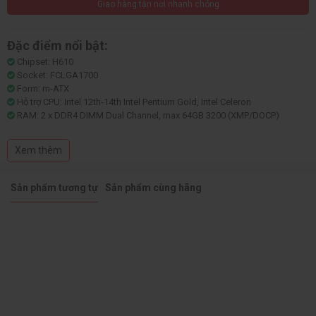
Giao hàng tận nơi nhanh chóng
Đặc điểm nổi bật:
Chipset: H610
Socket: FCLGA1700
Form: m-ATX
Hỗ trợ CPU: Intel 12th-14th Intel Pentium Gold, Intel Celeron
RAM: 2 x DDR4 DIMM Dual Channel, max 64GB 3200 (XMP/DOCP)
Khe cắm mở rộng: 1 x PCIe 4.0 x16 SafeSlot, 1 x PCIe 3.0 x1
Khe M2: 1 x M.2 2280 PCIe 3.0 x3 & SATA
Xem thêm
Sản phẩm tương tự
Sản phẩm cùng hãng