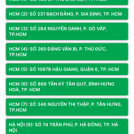
GB (64 GB single DIMM capacity) of system
RAM hỗ trợ
memory
HCM (2): SỐ 231 BẠCH ĐẰNG, P. GIA ĐỊNH, TP. HCM
Dual channel memory architecture
Xem thêm
Support for non-ECC Un-buffered DIMM
Đánh giá & Nhận xét về MAIN GIGABYTE X870
HCM (3): SỐ 284 NGUYỄN OANH, P. GÒ VẤP,
1Rx8/2Rx8/1Rx16 memory modules
TP.HCM
AORUS ELITE (WIFI 7+ BLUETOOTH - AMDX870,
Support for AMD EXtended Profiles for
Socket AM5, ATX, 4 khe RAM DDR5)
Overclocking (AMD EXPO™) and Extreme
Memory Profile (XMP) memory modules
HCM (4): SỐ 260 ĐẶNG VĂN BI, P. THỦ ĐỨC,
0
/5
TP.HCM
1 x PCI Express x16 slot (PCIEX16), integrated
0
đánh giá & nhận xét
HCM (5): SỐ 1097B HẬU GIANG, QUẬN 6, TP. HCM
in the CPU:
5 sao
AMD Ryzen™ 9000/7000 Series Processors
4 sao
support PCIe 5.0 x16 mode
HCM (6): SỐ 866 TÂN KỲ TÂN QUÝ, BÌNH HƯNG
HOÀ, TP. HCM
3 sao
* The M2B_CPU and M2C_CPU connectors
2 sao
share bandwidth with the PCIEX16 slot.
HCM (7): SỐ 346 NGUYỄN THỊ THẬP, P. TÂN HƯNG,
1 sao
TP.HCM
When the M2B_CPU or M2C_CPU connector is
Bạn đã dùng sản phẩm này?
HÀ NỘI (6): SỐ 74 TRẦN PHÚ, P. HÀ ĐÔNG, TP. HÀ
populated, the PCIEX16 slot operates at up to
NỘI
x8 mode.
Gửi đánh giá của bạn