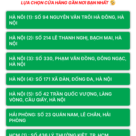
LỰA CHỌN CỬA HÀNG GẦN NƠI BẠN NHẤT
THÔNG SỐ KỸ THUẬT
HÀ NÔI (1): SỐ 94 NGUYỄN VĂN TRỖI HÀ ĐÔNG, HÀ
Sản phẩm
Bo mạch chủ
NỘI
Tên Hãng
Gigabyte
HÀ NỘI (2): SỐ 214 LÊ THANH NGHỊ, BẠCH MAI, HÀ
NỘI
Model
X870 AORUS ELITE WIFI7
HÀ NỘI (3): SỐ 330, PHẠM VĂN ĐỒNG, ĐÔNG NGẠC,
HÀ NỘI
CPU hỗ trợ
AMD
HÀ NỘI (4): SỐ 171 XÃ ĐÀN, ĐỐNG ĐA, HÀ NỘI
Chipset
AMD X870
HÀ NỘI (5): SỐ 42 TRẦN QUỐC VƯỢNG, LÀNG
VÒNG, CẦU GIẤY, HÀ NỘI
Support for DDR5 8000(OC) / 7800(OC) /
7600(OC) / 7200(OC) / 7000(OC) / 6800(OC) /
HẢI PHÒNG: SỐ 23 QUÁN NAM, LÊ CHÂN, HẢI
6666(OC) / 6600(OC) / 6400(OC) / 6200(OC) /
PHÒNG
6000(OC) / 5600(OC) / 5200 / 4800 / 4400
MT/s memory modules
4 x DDR5 DIMM sockets supporting up to 256
HCM (1) : SỐ 436 LÝ THƯỜNG KIỆT, TP. HCM