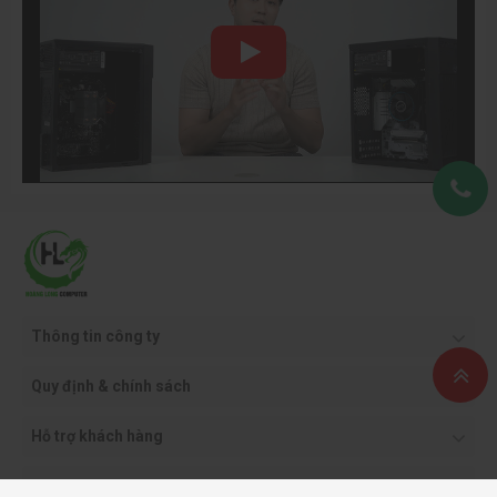
3 x addressable RGB Gen2 LED strip headers
1 x RGB LED strip header
4 x M.2 Socket 3 connectors
4 x SATA 6Gb/s connectors
1 x front panel header
1 x front panel audio header
Cổng kết nối
1 x USB Type-C® header, with USB 3.2 Gen
(Internal)
2x2 support
1 x USB 3.2 Gen 1 header
2 x USB 2.0/1.1 headers
1 x noise detection header
1 x Trusted Platform Module header (For the
GC-TPM2.0 SPI/GC-TPM2.0 SPI 2.0/GC-
TPM2.0 SPI V2 module only)
1 x HDMI port (Note)
Thông tin công ty
1 x power button
1 x reset button
Quy định & chính sách
2 x temperature sensor headers
1 x reset jumper
Hỗ trợ khách hàng
1 x Clear CMOS jumper
Phương thức thanh toán