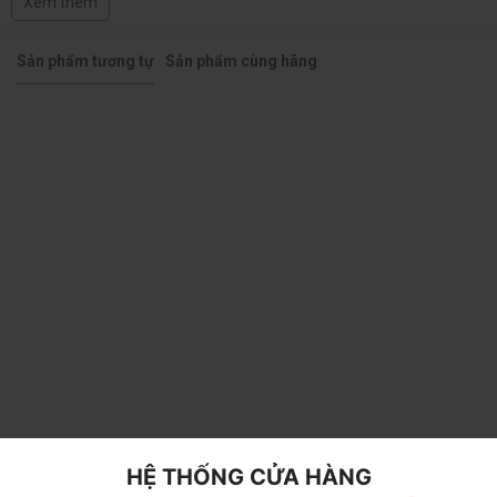
Xem thêm
Khe cắm ổ cứng: 1 x M.2 connector, 2 x M.2 connectors, 1 x M.2
connector, 4 x SATA 6Gb/s
Sản phẩm tương tự
Sản phẩm cùng hãng
HỆ THỐNG CỬA HÀNG