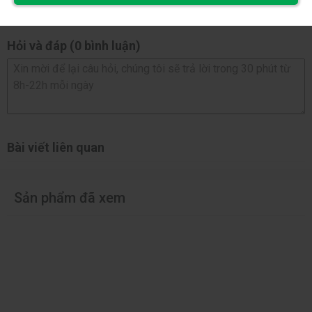
AMD Ryzen™ 8000 Series-Phoenix 1
Processors support PCIe 4.0 x8 mode
AMD Ryzen™ 8000 Series-Phoenix 2
Hỏi và đáp (0 bình luận)
Processors support PCIe 4.0 x4 mode
Khe cắm mở rộng
(The PCIEX16 slot can only support a graphics
card or an NVMe SSD. If only one graphics card
is to be installed, be sure to install it in the
PCIEX16 slot.)
Chipset:
Bài viết liên quan
- 1 x PCI Express x16 slot, supporting PCIe 4.0
and running at x4 (PCIEX4)
* The PCIEX4 slot shares bandwidth with the
Sản phẩm đã xem
M2D_SB connector. The PCIEX4 slot becomes
unavailable when a device is installed in the
M2D_SB connector.
- 1 x PCI Express x16 slot, supporting PCIe 3.0
and running at x2 (PCIEX2)