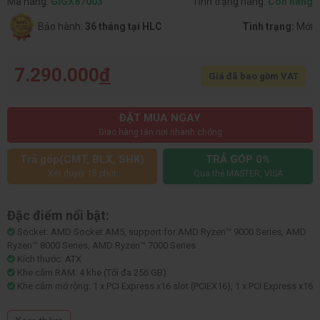
Mã hàng:
GIGX87003
Tình trạng hàng:
Còn hàng
Bảo hành:
36 tháng tại HLC
Tình trạng:
Mới
7.290.000
đ
Giá đã bao gồm VAT
ĐẶT MUA NGAY
Giao hàng tận nơi nhanh chóng
Trả góp(CMT, BLX, SHK)
TRẢ GÓP 0%
Xét duyệt 15 phút
Qua thẻ MASTER, VISA
Đặc điểm nổi bật:
Socket: AMD Socket AM5, support for:AMD Ryzen™ 9000 Series, AMD
Ryzen™ 8000 Series, AMD Ryzen™ 7000 Series
Kích thước: ATX
Khe cắm RAM: 4 khe (Tối đa 256 GB)
Khe cắm mở rộng: 1 x PCI Express x16 slot (PCIEX16), 1 x PCI Express x16
slot, supporting PCIe 4.0 and running at x4 (PCIEX4), 1 x PCI Express x16
slot, supporting PCIe 3.0 and running at x2 (PCIEX2)