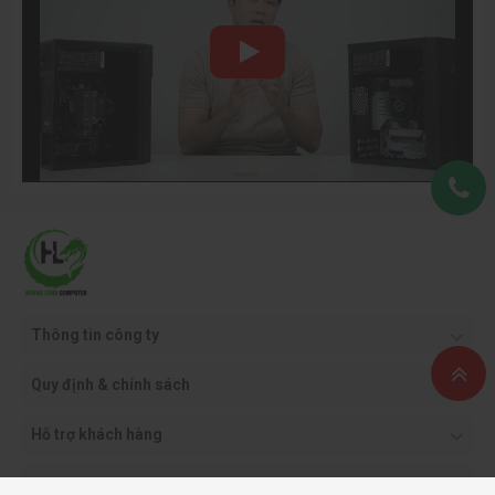
Thông tin công ty
Quy định & chính sách
Hỗ trợ khách hàng
Phương thức thanh toán