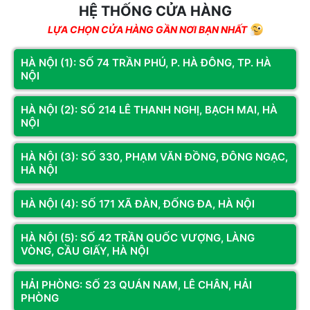
HỆ THỐNG CỬA HÀNG
THÔNG SỐ KỸ THUẬT
LỰA CHỌN CỬA HÀNG GẦN NƠI BẠN NHẤT
Hạng mục
Chi tiết kỹ thuật
AMD Socket AM5: Ryzen™ 9000 / 8000 / 7000
HÀ NỘI (1): SỐ 74 TRẦN PHÚ, P. HÀ ĐÔNG, TP. HÀ
CPU hỗ trợ
NỘI
Series
Chipset
AMD B850
HÀ NỘI (2): SỐ 214 LÊ THANH NGHỊ, BẠCH MAI, HÀ
NỘI
- 4 khe DDR5 DIMM, tối đa 256GB (64GB/khe) -
Bộ nhớ
Hỗ trợ DDR5 lên đến 8200(O.C) MT/s - Hỗ trợ
HÀ NỘI (3): SỐ 330, PHẠM VĂN ĐỒNG, ĐÔNG NGẠC,
AMD EXPO™ / Intel XMP - Kiến trúc kênh đôi
HÀ NỘI
Radeon™ Graphics (tùy CPU): - DisplayPort 1.4:
Đồ họa tích hợp
3840×2160@144Hz - HDMI 1.4 (mặt trước):
HÀ NỘI (4): SỐ 171 XÃ ĐÀN, ĐỐNG ĐA, HÀ NỘI
1920×1080@30Hz
- Realtek® Audio CODEC (rev.1.0) / ALC1220
HÀ NỘI (5): SỐ 42 TRẦN QUỐC VƯỢNG, LÀNG
Âm thanh
VÒNG, CẦU GIẤY, HÀ NỘI
(rev.1.1) - Hỗ trợ 7.1 kênh, DSD, S/PDIF Out
Mạng LAN
Realtek® 2.5GbE LAN
HẢI PHÒNG: SỐ 23 QUÁN NAM, LÊ CHÂN, HẢI
PHÒNG
Realtek® Wi-Fi 6E RTL8852CE, BT 5.3, băng
Wi-Fi & Bluetooth