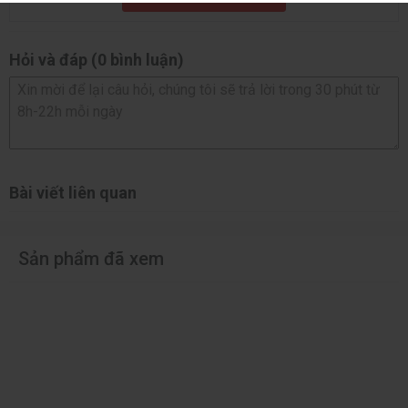
Đầu nối nội bộ
SATA, 3x ARGB, 1x RGB, Front panel, Audio,
TPM, Clear CMOS, Reset
Hỏi và đáp (0 bình luận)
DisplayPort, USB-C, 7x USB, LAN 2.5GbE, 2x
Cổng phía sau
Audio, Optical S/PDIF, Wi-Fi Antenna, Q-Flash
Plus
AMI UEFI, 256 Mbit Flash, hỗ trợ Q-Flash & Q-
BIOS
Flash Plus
Bài viết liên quan
GIGABYTE Control Center, Norton Internet
Phần mềm
Security (OEM), LAN Manager
Hệ điều hành hỗ
Sản phẩm đã xem
Windows 11 / 10 (64-bit)
trợ
Kích thước
Micro-ATX (24.4 × 24.4 cm)