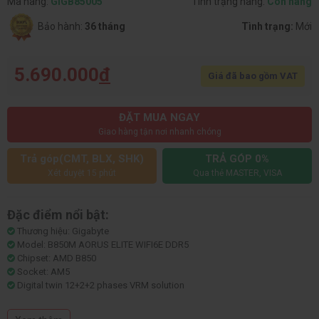
Mã hàng:
GIGB85005
Tình trạng hàng:
Còn hàng
Bảo hành:
36 tháng
Tình trạng:
Mới
5.690.000
đ
Giá đã bao gồm VAT
ĐẶT MUA NGAY
Giao hàng tận nơi nhanh chóng
Trả góp(CMT, BLX, SHK)
TRẢ GÓP 0%
Xét duyệt 15 phút
Qua thẻ MASTER, VISA
Đặc điểm nổi bật:
Thương hiệu: Gigabyte
Model: B850M AORUS ELITE WIFI6E DDR5
Chipset: AMD B850
Socket: AM5
Digital twin 12+2+2 phases VRM solution
Khe cắm ổ cứng: 2 x M.2 slots and 4 x SATA 6Gb/s connectors
Tích hợp WIFI 6E + Bluetooth