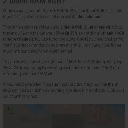
2 thanh RAM 8GB?
Khi lựa chọn giữa một thanh RAM 16GB và hai thanh 8GB, hiệu suất
thực tế có sự chênh lệch rõ rệt nhờ chế độ
dual channel
.
Theo nhiều bài test, khi sử dụng
2 thanh 8GB (dual channel)
, tốc độ
truyền dữ liệu có thể tăng
từ 15% đến 25%
so với dùng
1 thanh 16GB
(single channel)
, tùy vào từng ứng dụng. Các tác vụ như chơi game,
chỉnh sửa video, render đồ họa hay mở nhiều ứng dụng cùng lúc sẽ
mượt mà hơn đáng kể với dual channel.
Tuy nhiên, nếu bạn chọn một thanh 16GB, bạn sẽ dễ dàng nâng cấp
lên 32GB trong tương lai chỉ bằng cách thêm một thanh 16GB nữa
mà không cần tháo RAM cũ.
Vì vậy, nếu bạn ưu tiên hiệu suất ngay lập tức, hãy chọn hai thanh
8GB; còn nếu bạn tính tới việc nâng cấp lâu dài, một thanh 16GB sẽ là
lựa chọn hợp lý hơn.