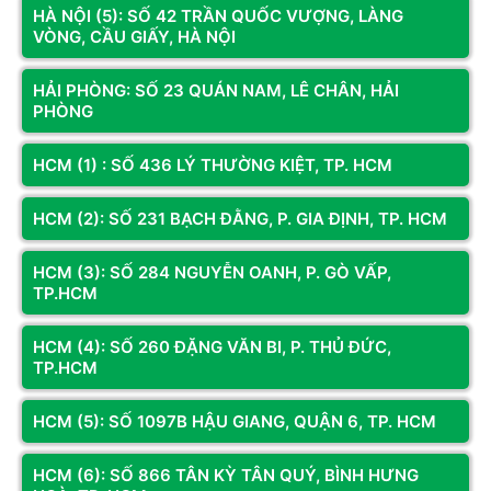
HÀ NỘI (5): SỐ 42 TRẦN QUỐC VƯỢNG, LÀNG
quá trình thao tác.
VÒNG, CẦU GIẤY, HÀ NỘI
Đó là lý do tại sao dung lượng RAM nên được lựa chọn dựa trên mục
đích sử dụng thực tế thay vì chỉ dựa vào cấu hình cơ bản.
HẢI PHÒNG: SỐ 23 QUÁN NAM, LÊ CHÂN, HẢI
PHÒNG
HCM (1) : SỐ 436 LÝ THƯỜNG KIỆT, TP. HCM
HCM (2): SỐ 231 BẠCH ĐẰNG, P. GIA ĐỊNH, TP. HCM
HCM (3): SỐ 284 NGUYỄN OANH, P. GÒ VẤP,
TP.HCM
HCM (4): SỐ 260 ĐẶNG VĂN BI, P. THỦ ĐỨC,
TP.HCM
HCM (5): SỐ 1097B HẬU GIANG, QUẬN 6, TP. HCM
Chọn đúng dung lượng RAM giúp máy chạy mượt và tránh tình trạng
chậm do thiếu bộ nhớ
HCM (6): SỐ 866 TÂN KỲ TÂN QUÝ, BÌNH HƯNG