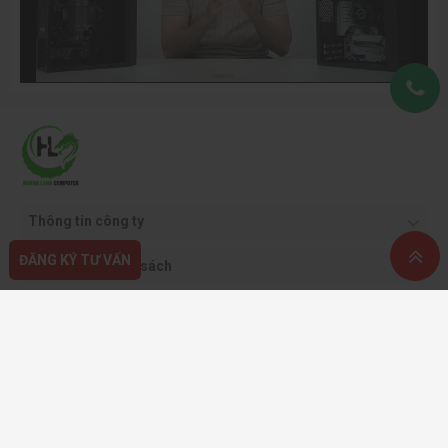
Thông tin công ty
ĐĂNG KÝ TƯ VẤN
Quy định & chính sách
Hỗ trợ khách hàng
Phương thức thanh toán