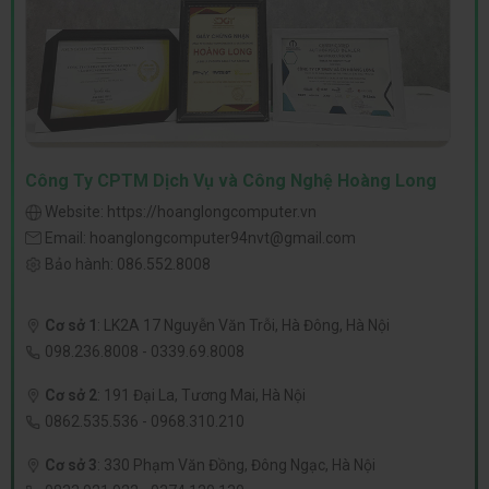
Công Ty CPTM Dịch Vụ và Công Nghệ Hoàng Long
Website:
https://hoanglongcomputer.vn
Email:
hoanglongcomputer94nvt@gmail.com
Bảo hành:
086.552.8008
Cơ sở 1
:
LK2A 17 Nguyễn Văn Trỗi, Hà Đông, Hà Nội
098.236.8008
-
0339.69.8008
Cơ sở 2
:
191 Đại La, Tương Mai, Hà Nội
0862.535.536
-
0968.310.210
Cơ sở 3
:
330 Phạm Văn Đồng, Đông Ngạc, Hà Nội