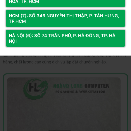
HOÀ, TP. HCM
Kết luận
Tùy theo mục đích sử dụng và ngân sách, bạn có thể chọn RAM 8GB
HCM (7): SỐ 346 NGUYỄN THỊ THẬP, P. TÂN HƯNG,
cho các tác vụ cơ bản hoặc nâng cấp lên RAM 16GB để phục vụ công
TP.HCM
việc nặng và xử lý đa nhiệm hiệu quả hơn.
HÀ NỘI (6): SỐ 74 TRẦN PHÚ, P. HÀ ĐÔNG, TP. HÀ
Lựa chọn đúng dung lượng RAM giúp tối ưu tốc độ hệ thống, rút
NỘI
ngắn thời gian thao tác và mang lại trải nghiệm sử dụng mượt mà
hơn. Nếu bạn đang cần hỗ trợ chọn linh kiện phù hợp, Hoàng Long
sẵn sàng tư vấn và cung cấp các sản phẩm RAM8GB và 16GB chính
hãng, chất lượng cao cùng dịch vụ lắp đặt chuyên nghiệp.