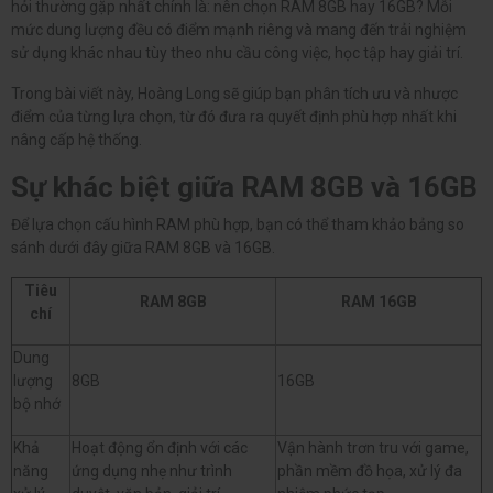
hỏi thường gặp nhất chính là: nên chọn RAM 8GB hay 16GB? Mỗi
mức dung lượng đều có điểm mạnh riêng và mang đến trải nghiệm
sử dụng khác nhau tùy theo nhu cầu công việc, học tập hay giải trí.
Trong bài viết này, Hoàng Long sẽ giúp bạn phân tích ưu và nhược
điểm của từng lựa chọn, từ đó đưa ra quyết định phù hợp nhất khi
nâng cấp hệ thống.
Sự khác biệt giữa RAM 8GB và 16GB
Để lựa chọn cấu hình RAM phù hợp, bạn có thể tham khảo bảng so
sánh dưới đây giữa RAM 8GB và 16GB.
Tiêu
RAM 8GB
RAM 16GB
chí
Dung
lượng
8GB
16GB
bộ nhớ
Khả
Hoạt động ổn định với các
Vận hành trơn tru với game,
năng
ứng dụng nhẹ như trình
phần mềm đồ họa, xử lý đa