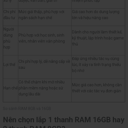
xử lý
duyệt, văn bản, giải trí
nhiệm phức tạp
Chi phí
Mức giá thấp, phù hợp với
Giá cao hơn do dung lượng
đầu tư
ngân sách hạn chế
lớn và hiệu năng cao
Người
Dành cho người làm thiết kế,
dùng
Phù hợp với học sinh, sinh
kỹ thuật, lập trình hoặc game
phù
viên, nhân viên văn phòng
thủ
hợp
Đáp ứng nhiều tác vụ cùng
Chi phí hợp lý, dễ nâng cấp về
Lợi thế
lúc, ít xảy ra tình trạng thiếu
sau
bộ nhớ
Có thể chậm khi mở nhiều
Mức giá cao hơn, không cần
Hạn chế
phần mềm nặng hoặc sử
thiết với các tác vụ đơn giản
dụng lâu dài
So sánh RAM 8GB và 16GB
Nên chọn lắp 1 thanh RAM 16GB hay