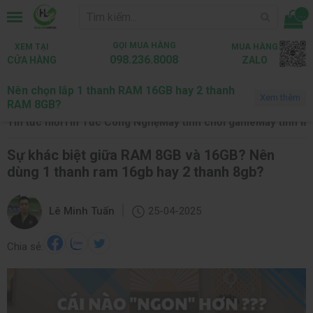
...
GỌI MUA HÀNG
XEM TẠI
MUA HÀNG
098.236.8008
CỬA HÀNG
ZALO
Nên chọn lắp 1 thanh RAM 16GB hay 2 thanh
Trang chủ
Tin tức
Thủ Thuật PC
Xem thêm
RAM 8GB?
Tin tức mới
Tin Tức Công Nghệ
Máy tính chơi game
Máy tính là
Sự khác biệt giữa RAM 8GB và 16GB? Nên
dùng 1 thanh ram 16gb hay 2 thanh 8gb?
|
Lê Minh Tuấn
25-04-2025
Chia sẻ: