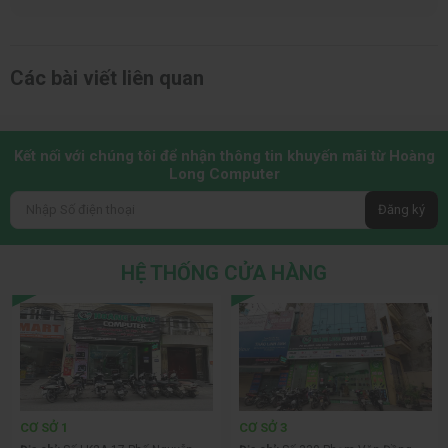
Các bài viết liên quan
Kết nối với chúng tôi để nhận thông tin khuyến mãi từ Hoàng
Long Computer
Đăng ký
HỆ THỐNG CỬA HÀNG
CƠ SỞ 1
CƠ SỞ 3