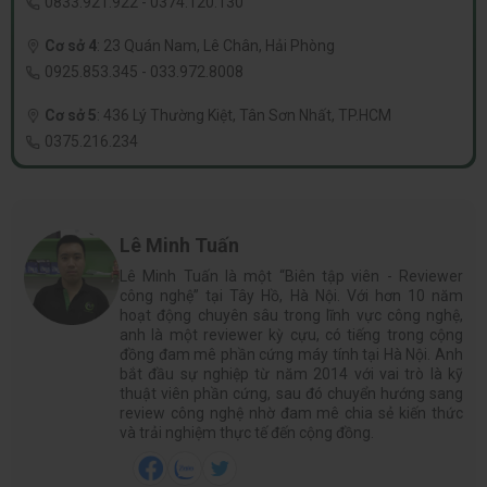
0833.921.922
-
0374.120.130
Cơ sở 4
:
23 Quán Nam, Lê Chân, Hải Phòng
0925.853.345
-
033.972.8008
Cơ sở 5
:
436 Lý Thường Kiệt, Tân Sơn Nhất, TP.HCM
0375.216.234
Lê Minh Tuấn
Lê Minh Tuấn là một “Biên tập viên - Reviewer
công nghệ” tại Tây Hồ, Hà Nội. Với hơn 10 năm
hoạt động chuyên sâu trong lĩnh vực công nghệ,
anh là một reviewer kỳ cựu, có tiếng trong cộng
đồng đam mê phần cứng máy tính tại Hà Nội. Anh
bắt đầu sự nghiệp từ năm 2014 với vai trò là kỹ
thuật viên phần cứng, sau đó chuyển hướng sang
review công nghệ nhờ đam mê chia sẻ kiến thức
và trải nghiệm thực tế đến cộng đồng.