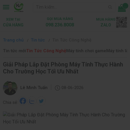
...
GỌI MUA HÀNG
XEM TẠI
MUA HÀNG
098.236.8008
CỬA HÀNG
ZALO
Trang chủ
Tin tức
Tin Tức Công Nghệ
Tin tức mới
Tin Tức Công Nghệ
Máy tính chơi game
Máy tính là
Giải Pháp Lắp Đặt Phòng Máy Tính Thực Hành
Cho Trường Học Tối Ưu Nhất
|
Lê Minh Tuấn
08-06-2026
Chia sẻ: