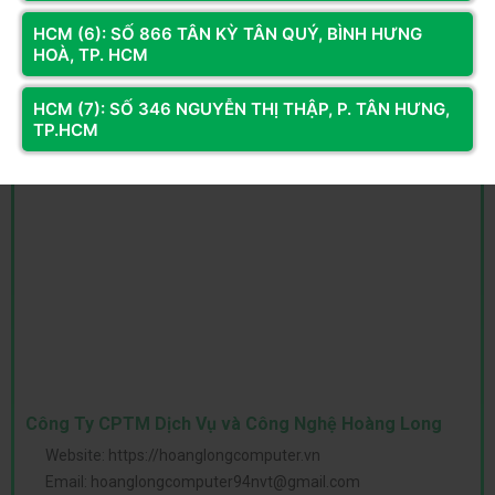
HCM (6): SỐ 866 TÂN KỲ TÂN QUÝ, BÌNH HƯNG
HOÀ, TP. HCM
HCM (7): SỐ 346 NGUYỄN THỊ THẬP, P. TÂN HƯNG,
TP.HCM
Công Ty CPTM Dịch Vụ và Công Nghệ Hoàng Long
Website:
https://hoanglongcomputer.vn
Email:
hoanglongcomputer94nvt@gmail.com