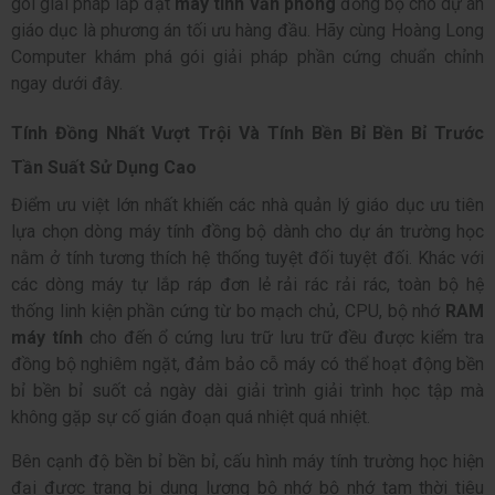
gói giải pháp lắp đặt
máy tính văn phòng
đồng bộ cho dự án
giáo dục là phương án tối ưu hàng đầu. Hãy cùng
Hoàng Long
Computer khám phá gói giải pháp phần cứng chuẩn chỉnh
ngay dưới đây.
Tính Đồng Nhất Vượt Trội Và Tính Bền Bỉ Bền Bỉ Trước
Tần Suất Sử Dụng Cao
Điểm ưu việt lớn nhất khiến các nhà quản lý giáo dục ưu tiên
lựa chọn dòng máy tính đồng bộ dành cho dự án trường học
nằm ở tính tương thích hệ thống tuyệt đối tuyệt đối. Khác với
các dòng máy tự lắp ráp đơn lẻ rải rác rải rác, toàn bộ hệ
thống linh kiện phần cứng từ bo mạch chủ, CPU, bộ nhớ
RAM
máy tính
cho đến ổ cứng lưu trữ lưu trữ đều được kiểm tra
đồng bộ nghiêm ngặt, đảm bảo cỗ máy có thể hoạt động bền
bỉ bền bỉ suốt cả ngày dài giải trình giải trình học tập mà
không gặp sự cố gián đoạn quá nhiệt quá nhiệt.
Bên cạnh độ bền bỉ bền bỉ, cấu hình máy tính trường học hiện
đại được trang bị dung lượng bộ nhớ bộ nhớ tạm thời tiêu