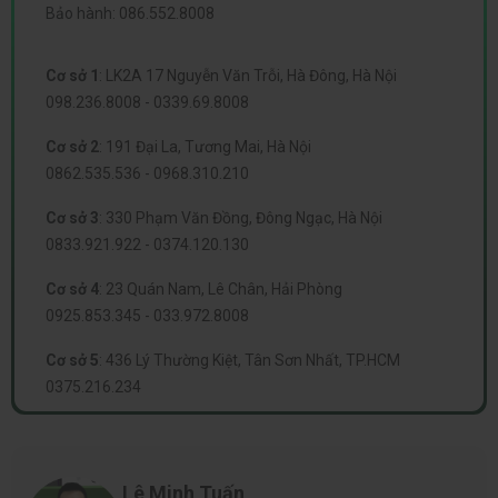
Bảo hành:
086.552.8008
Cơ sở 1
:
LK2A 17 Nguyễn Văn Trỗi, Hà Đông, Hà Nội
098.236.8008
-
0339.69.8008
Cơ sở 2
:
191 Đại La, Tương Mai, Hà Nội
0862.535.536
-
0968.310.210
Cơ sở 3
:
330 Phạm Văn Đồng, Đông Ngạc, Hà Nội
0833.921.922
-
0374.120.130
Cơ sở 4
:
23 Quán Nam, Lê Chân, Hải Phòng
0925.853.345
-
033.972.8008
Cơ sở 5
:
436 Lý Thường Kiệt, Tân Sơn Nhất, TP.HCM
0375.216.234
Lê Minh Tuấn