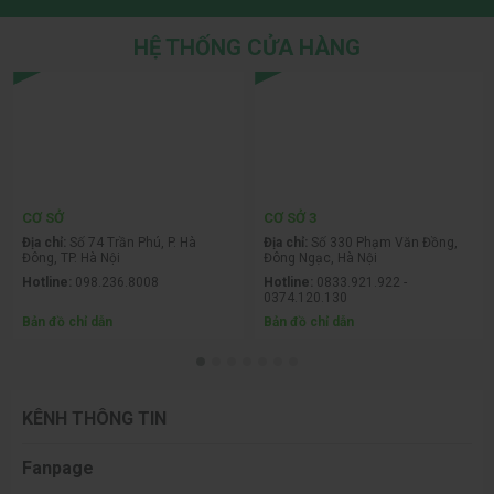
HỆ THỐNG CỬA HÀNG
CƠ SỞ
CƠ SỞ 3
Địa chỉ:
Số 74 Trần Phú, P. Hà
Địa chỉ:
Số 330 Phạm Văn Đồng,
Đông, TP. Hà Nội
Đông Ngạc, Hà Nội
Hotline:
098.236.8008
Hotline:
0833.921.922 -
0374.120.130
Bản đồ chỉ dẫn
Bản đồ chỉ dẫn
KÊNH THÔNG TIN
Fanpage