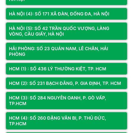
VISON cung cấp tốc độ 120Hz chất lượng với mức giá
thành hợp lý, làm cho nó trở thành lựa chọn tốt nhất để
HÀ NỘI (4): SỐ 171 XÃ ĐÀN, ĐỐNG ĐA, HÀ NỘI
nâng cấp cho mọi game thủ muốn trải nghiệm gaming
mượt mà tốc độ cao mà vẫn giữ chi phí tối ưu.
HÀ NỘI (5): SỐ 42 TRẦN QUỐC VƯỢNG, LÀNG
VÒNG, CẦU GIẤY, HÀ NỘI
Đầu Tư Hiệu Quả: Với Hiệu suất P/P Cao, bạn nhận
được tính năng vượt trội (120Hz, IPS, FHD) so với số
HẢI PHÒNG: SỐ 23 QUÁN NAM, LÊ CHÂN, HẢI
tiền bỏ ra.
PHÒNG
HCM (1) : SỐ 436 LÝ THƯỜNG KIỆT, TP. HCM
HCM (2): SỐ 231 BẠCH ĐẰNG, P. GIA ĐỊNH, TP. HCM
HCM (3): SỐ 284 NGUYỄN OANH, P. GÒ VẤP,
TP.HCM
HCM (4): SỐ 260 ĐẶNG VĂN BI, P. THỦ ĐỨC,
TP.HCM