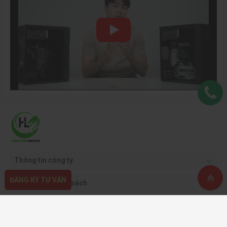
Thông tin công ty
ĐĂNG KÝ TƯ VẤN
Quy định & chính sách
Hỗ trợ khách hàng