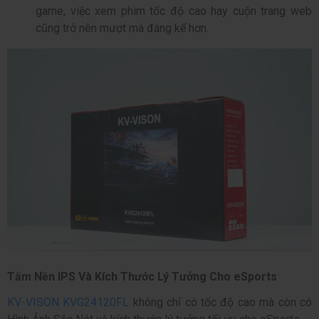
game, việc xem phim tốc độ cao hay cuộn trang web
cũng trở nên mượt mà đáng kể hơn.
Tấm Nền IPS Và Kích Thước Lý Tưởng Cho eSports
KV-VISON KVG24120FL
không chỉ có tốc độ cao mà còn có