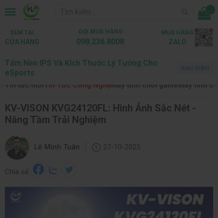
...
GỌI MUA HÀNG
XEM TẠI
MUA HÀNG
098.236.8008
CỬA HÀNG
ZALO
Tấm Nền IPS Và Kích Thước Lý Tưởng Cho
Trang chủ
Tin tức
Tin Tức Công Nghệ
Xem thêm
eSports
Tin tức mới
Tin Tức Công Nghệ
Máy tính chơi game
Máy tính là
KV-VISON KVG24120FL: Hình Ảnh Sắc Nét -
Nâng Tầm Trải Nghiệm
|
Lê Minh Tuấn
27-10-2025
Chia sẻ: