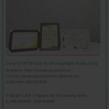
Công Ty CPTM Dịch Vụ và Công Nghệ Hoàng Long
Website:
https://hoanglongcomputer.vn
Email:
hoanglongcomputer94nvt@gmail.com
Bảo hành:
086.552.8008
Cơ sở 1
:
LK2A 17 Nguyễn Văn Trỗi, Hà Đông, Hà Nội
098.236.8008
-
0339.69.8008