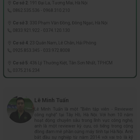
Cơ sở 2
:
191 Đại La, Tương Mai, Hà Nội
0862.535.536
-
0968.310.210
Cơ sở 3
:
330 Phạm Văn Đồng, Đông Ngạc, Hà Nội
0833.921.922
-
0374.120.130
Cơ sở 4
:
23 Quán Nam, Lê Chân, Hải Phòng
0925.853.345
-
033.972.8008
Cơ sở 5
:
436 Lý Thường Kiệt, Tân Sơn Nhất, TP.HCM
0375.216.234
Lê Minh Tuấn
Lê Minh Tuấn là một “Biên tập viên - Reviewer
công nghệ” tại Tây Hồ, Hà Nội. Với hơn 10 năm
hoạt động chuyên sâu trong lĩnh vực công nghệ,
anh là một reviewer kỳ cựu, có tiếng trong cộng
đồng đam mê phần cứng máy tính tại Hà Nội. Anh
bắt đầu sự nghiệp từ năm 2014 với vai trò là kỹ