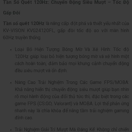
Tần Số Quét 120Hz: Chuyển Động Siêu Mượt – Tốc Độ
Gấp Đôi
Tần số quét 120Hz
là nâng cấp đột phá và thiết yếu nhất của
KV-VISON KVG24120FL, gấp đôi tốc độ so với màn hình
60Hz truyền thống.
Loại Bỏ Hiện Tượng Bóng Mờ Và Xé Hình: Tốc độ
120Hz giúp loại bỏ hiện tượng bóng mờ và xé hình một
cách hoàn toàn, đảm bảo mọi khung cảnh chuyển động
đều siêu mượt và ổn định.
Nâng Cao Trải Nghiệm Trong Các Game FPS/MOBA:
Khả năng hiển thị chuyển động siêu mượt giúp bạn nhìn
rõ mọi hành động của đối thủ tức thì, đặc biệt trong các
game FPS (CS:GO, Valorant) và MOBA. Lợi thế phản ứng
nhanh này là chìa khóa để nâng tầm trải nghiệm gaming
đỉnh cao.
Trải Nghiệm Giải Trí Mượt Mà Đáng Kể: Không chỉ chiến