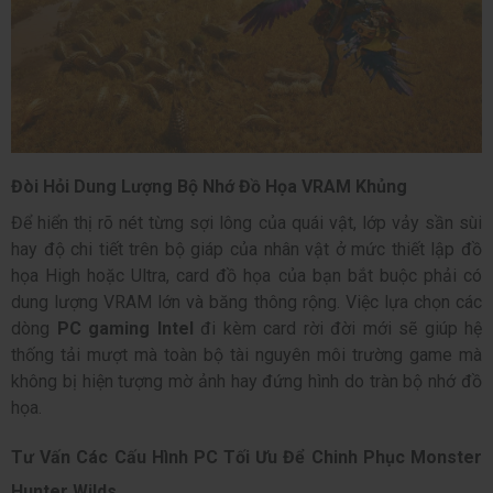
Đòi Hỏi Dung Lượng Bộ Nhớ Đồ Họa VRAM Khủng
Để hiển thị rõ nét từng sợi lông của quái vật, lớp vảy sần sùi
hay độ chi tiết trên bộ giáp của nhân vật ở mức thiết lập đồ
họa High hoặc Ultra, card đồ họa của bạn bắt buộc phải có
dung lượng VRAM lớn và băng thông rộng. Việc lựa chọn các
dòng
PC gaming Intel
đi kèm card rời đời mới sẽ giúp hệ
thống tải mượt mà toàn bộ tài nguyên môi trường game mà
không bị hiện tượng mờ ảnh hay đứng hình do tràn bộ nhớ đồ
họa.
Tư Vấn Các Cấu Hình PC Tối Ưu Để Chinh Phục Monster
Hunter Wilds