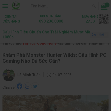
...
GỌI MUA HÀNG
XEM TẠI
MUA HÀNG
098.236.8008
CỬA HÀNG
ZALO
Cấu Hình Tiêu Chuẩn Cho Trải Nghiệm Mượt Mà
Trang chủ
Tin tức
Tin Tức Công Nghệ
Xem thêm
1080p
Tin tức mới
Tin Tức Công Nghệ
Máy tính chơi game
Máy tính là
Khám Phá Monster Hunter Wilds: Cấu Hình PC
Gaming Nào Đủ Sức Cân?
|
Lê Minh Tuấn
04-07-2026
Chia sẻ: