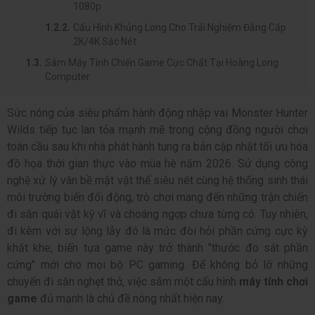
1080p
Cấu Hình Khủng Long Cho Trải Nghiệm Đẳng Cấp
2K/4K Sắc Nét
Sắm Máy Tính Chiến Game Cực Chất Tại Hoàng Long
Computer
Sức nóng của siêu phẩm hành động nhập vai Monster Hunter
Wilds tiếp tục lan tỏa mạnh mẽ trong cộng đồng người chơi
toàn cầu sau khi nhà phát hành tung ra bản cập nhật tối ưu hóa
đồ họa thời gian thực vào mùa hè năm 2026. Sử dụng công
nghệ xử lý vân bề mặt vật thể siêu nét cùng hệ thống sinh thái
môi trường biến đổi động, trò chơi mang đến những trận chiến
đi săn quái vật kỳ vĩ và choáng ngợp chưa từng có. Tuy nhiên,
đi kèm với sự lộng lẫy đó là mức đòi hỏi phần cứng cực kỳ
khắt khe, biến tựa game này trở thành "thước đo sát phần
cứng" mới cho mọi bộ PC gaming. Để không bỏ lỡ những
chuyến đi săn nghẹt thở, việc sắm một cấu hình
máy tính chơi
game
đủ mạnh là chủ đề nóng nhất hiện nay.