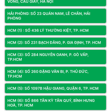
VÒNG, CẦU GIẤY, HÀ NỘI
HẢI PHÒNG: SỐ 23 QUÁN NAM, LÊ CHÂN, HẢI
PHÒNG
HCM (1) : SỐ 436 LÝ THƯỜNG KIỆT, TP. HCM
HCM (2): SỐ 231 BẠCH ĐẰNG, P. GIA ĐỊNH, TP. HCM
HCM (3): SỐ 284 NGUYỄN OANH, P. GÒ VẤP,
TP.HCM
HCM (4): SỐ 260 ĐẶNG VĂN BI, P. THỦ ĐỨC,
Sắm Máy Tính Chiến Game Cực Chất Tại Hoàng Long
TP.HCM
Computer
Đừng để những tiếng giật hình làm hỏng đi những khoảnh
HCM (5): SỐ 1097B HẬU GIANG, QUẬN 6, TP. HCM
khắc đi săn quái vật đỉnh cao của bạn. Hãy đến ngay với
Hoàng Long Computer
để lựa chọn cho mình cấu hình
PC
HCM (6): SỐ 866 TÂN KỲ TÂN QUÝ, BÌNH HƯNG
HOÀ, TP. HCM
gaming
mạnh mẽ, được tối ưu hóa hoàn hảo cho các tựa