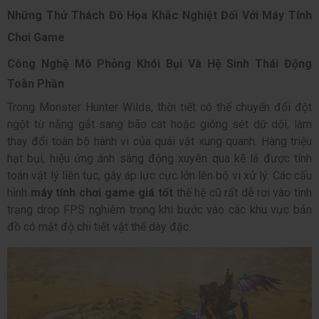
Những Thử Thách Đồ Họa Khắc Nghiệt Đối Với Máy Tính
Chơi Game
Công Nghệ Mô Phỏng Khói Bụi Và Hệ Sinh Thái Động
Toàn Phần
Trong Monster Hunter Wilds, thời tiết có thể chuyển đổi đột
ngột từ nắng gắt sang bão cát hoặc giông sét dữ dội, làm
thay đổi toàn bộ hành vi của quái vật xung quanh. Hàng triệu
hạt bụi, hiệu ứng ánh sáng động xuyên qua kẽ lá được tính
toán vật lý liên tục, gây áp lực cực lớn lên bộ vi xử lý. Các cấu
hình
máy tính chơi game giá tốt
thế hệ cũ rất dễ rơi vào tình
trạng drop FPS nghiêm trọng khi bước vào các khu vực bản
đồ có mật độ chi tiết vật thể dày đặc.