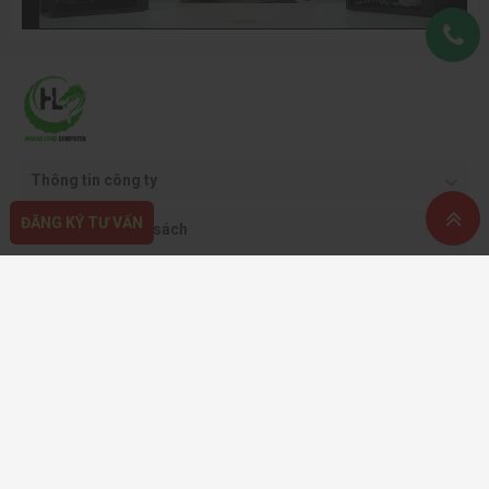
Thông tin công ty
ĐĂNG KÝ TƯ VẤN
Quy định & chính sách
Hỗ trợ khách hàng
Phương thức thanh toán
Copyright ©2021 CÔNG TY CỔ PHẦN THƯƠNG MẠI DỊCH VỤ VÀ CÔNG NGHỆ
HOÀNG LONG.
Giấy phép kinh doanh: 0108562413 - do sở KH & ĐT TP. Hà Nội cấp