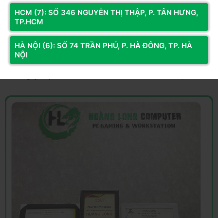
game bom tấn nặng ký.
HCM (7): SỐ 346 NGUYỄN THỊ THẬP, P. TÂN HƯNG,
Chúng tôi cam kết toàn bộ hệ thống sử dụng linh kiện máy tính
TP.HCM
chính hãng đạt chuẩn, chính sách bảo hành tận tâm dài hạn
cùng chương trình mua sắm trả góp linh hoạt với lãi suất ưu
HÀ NỘI (6): SỐ 74 TRẦN PHÚ, P. HÀ ĐÔNG, TP. HÀ
NỘI
đãi. Hãy liên hệ để nhận báo giá tốt nhất hôm nay!
Xem ngay Top Cấu Hình Chiến Game Giá Tốt
NGAY TẠI ĐÂY