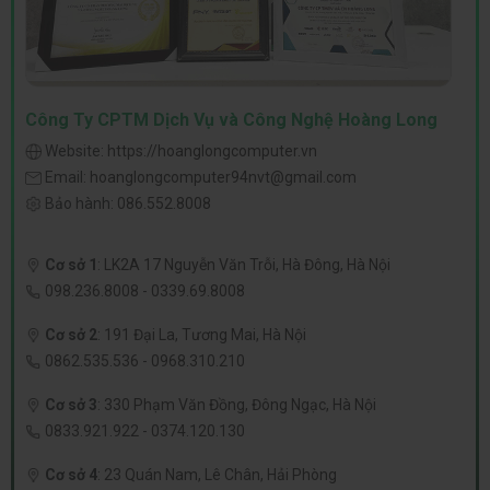
Công Ty CPTM Dịch Vụ và Công Nghệ Hoàng Long
Website:
https://hoanglongcomputer.vn
Email:
hoanglongcomputer94nvt@gmail.com
Bảo hành:
086.552.8008
Cơ sở 1
:
LK2A 17 Nguyễn Văn Trỗi, Hà Đông, Hà Nội
098.236.8008
-
0339.69.8008
Cơ sở 2
:
191 Đại La, Tương Mai, Hà Nội
0862.535.536
-
0968.310.210
Cơ sở 3
:
330 Phạm Văn Đồng, Đông Ngạc, Hà Nội
0833.921.922
-
0374.120.130
Cơ sở 4
:
23 Quán Nam, Lê Chân, Hải Phòng