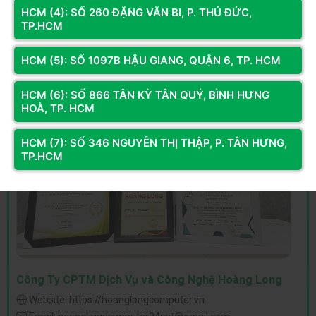
HCM (4): SỐ 260 ĐẶNG VĂN BI, P. THỦ ĐỨC,
TP.HCM
HCM (5): SỐ 1097B HẬU GIANG, QUẬN 6, TP. HCM
HCM (6): SỐ 866 TÂN KỲ TÂN QUÝ, BÌNH HƯNG
HOÀ, TP. HCM
HCM (7): SỐ 346 NGUYỄN THỊ THẬP, P. TÂN HƯNG,
TP.HCM
Công Ty CPTM Dịch Vụ và Công Nghệ Hoàng Long
Website:
https://hoanglongcomputer.vn