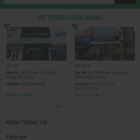
HỆ THỐNG CỬA HÀNG
CƠ SỞ
CƠ SỞ 3
Địa chỉ:
Số 74 Trần Phú, P. Hà
Địa chỉ:
Số 330 Phạm Văn Đồng,
Đông, TP. Hà Nội
Đông Ngạc, Hà Nội
Hotline:
098.236.8008
Hotline:
0833.921.922 -
0374.120.130
Bản đồ chỉ dẫn
Bản đồ chỉ dẫn
KÊNH THÔNG TIN
Fanpage