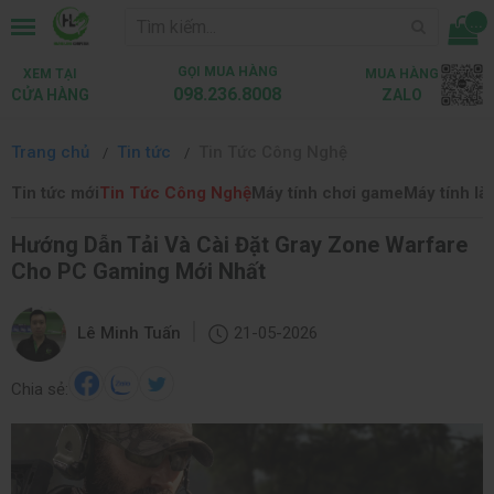
...
GỌI MUA HÀNG
XEM TẠI
MUA HÀNG
098.236.8008
CỬA HÀNG
ZALO
Trang chủ
Tin tức
Tin Tức Công Nghệ
Tin tức mới
Tin Tức Công Nghệ
Máy tính chơi game
Máy tính là
Hướng Dẫn Tải Và Cài Đặt Gray Zone Warfare
Cho PC Gaming Mới Nhất
|
Lê Minh Tuấn
21-05-2026
Chia sẻ: