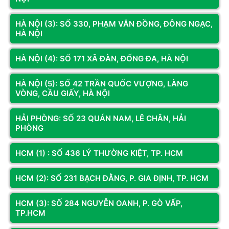
thuật của Hoàng Long Computer luôn sẵn sàng hỗ trợ
bạn tinh chỉnh hệ thống hoàn toàn miễn phí qua
HÀ NỘI (3): SỐ 330, PHẠM VĂN ĐỒNG, ĐÔNG NGẠC,
Teamview, cam kết dịch vụ bảo hành tận tâm trọn vẹn
HÀ NỘI
của hệ thống hoanglongcomputer.vn.
HÀ NỘI (4): SỐ 171 XÃ ĐÀN, ĐỐNG ĐA, HÀ NỘI
HÀ NỘI (5): SỐ 42 TRẦN QUỐC VƯỢNG, LÀNG
VÒNG, CẦU GIẤY, HÀ NỘI
HẢI PHÒNG: SỐ 23 QUÁN NAM, LÊ CHÂN, HẢI
PHÒNG
HCM (1) : SỐ 436 LÝ THƯỜNG KIỆT, TP. HCM
HCM (2): SỐ 231 BẠCH ĐẰNG, P. GIA ĐỊNH, TP. HCM
Trận chiến sinh tồn khốc liệt trong Gray Zone Warfare đang
chờ đón bạn tham gia. Hãy trang bị cho mình một bộ
PC
HCM (3): SỐ 284 NGUYỄN OANH, P. GÒ VẤP,
TP.HCM
gaming Intel
thật mạnh mẽ tại Hoàng Long Computer để làm
chủ mọi cuộc đấu súng đỉnh cao ngay hôm nay!