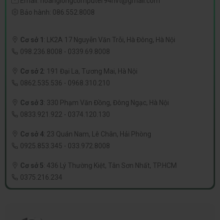
Email:
hoanglongcomputer94nvt@gmail.com
Bảo hành:
086.552.8008
Cơ sở 1
:
LK2A 17 Nguyễn Văn Trỗi, Hà Đông, Hà Nội
098.236.8008
-
0339.69.8008
Cơ sở 2
:
191 Đại La, Tương Mai, Hà Nội
0862.535.536
-
0968.310.210
Cơ sở 3
:
330 Phạm Văn Đồng, Đông Ngạc, Hà Nội
0833.921.922
-
0374.120.130
Cơ sở 4
:
23 Quán Nam, Lê Chân, Hải Phòng
0925.853.345
-
033.972.8008
Cơ sở 5
:
436 Lý Thường Kiệt, Tân Sơn Nhất, TP.HCM
0375.216.234