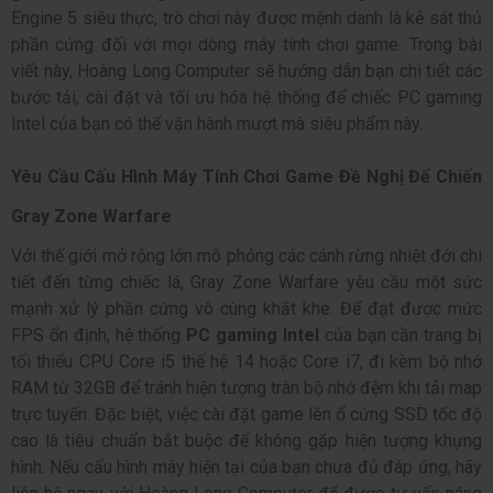
Engine 5 siêu thực, trò chơi này được mệnh danh là kẻ sát thủ
phần cứng đối với mọi dòng máy tính chơi game. Trong bài
viết này, Hoàng Long Computer sẽ hướng dẫn bạn chi tiết các
bước tải, cài đặt và tối ưu hóa hệ thống để chiếc PC gaming
Intel của bạn có thể vận hành mượt mà siêu phẩm này.
Yêu Cầu Cấu Hình Máy Tính Chơi Game Đề Nghị Để Chiến
Gray Zone Warfare
Với thế giới mở rộng lớn mô phỏng các cánh rừng nhiệt đới chi
tiết đến từng chiếc lá, Gray Zone Warfare yêu cầu một sức
mạnh xử lý phần cứng vô cùng khắt khe. Để đạt được mức
FPS ổn định, hệ thống
PC gaming Intel
của bạn cần trang bị
tối thiểu CPU Core i5 thế hệ 14 hoặc Core i7, đi kèm bộ nhớ
RAM từ 32GB để tránh hiện tượng tràn bộ nhớ đệm khi tải map
trực tuyến. Đặc biệt, việc cài đặt game lên ổ cứng SSD tốc độ
cao là tiêu chuẩn bắt buộc để không gặp hiện tượng khựng
hình. Nếu cấu hình máy hiện tại của bạn chưa đủ đáp ứng, hãy