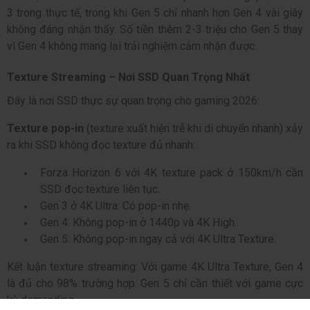
3 trong thực tế, trong khi Gen 5 chỉ nhanh hơn Gen 4 vài giây
không đáng nhận thấy. Số tiền thêm 2-3 triệu cho Gen 5 thay
vì Gen 4 không mang lại trải nghiệm cảm nhận được.
Texture Streaming – Nơi SSD Quan Trọng Nhất
Đây là nơi SSD thực sự quan trọng cho gaming 2026:
Texture pop-in
(texture xuất hiện trễ khi di chuyển nhanh) xảy
ra khi SSD không đọc texture đủ nhanh:
Forza Horizon 6 với 4K texture pack ở 150km/h cần
SSD đọc texture liên tục.
Gen 3 ở 4K Ultra: Có pop-in nhẹ.
Gen 4: Không pop-in ở 1440p và 4K High.
Gen 5: Không pop-in ngay cả với 4K Ultra Texture.
Kết luận texture streaming: Với game 4K Ultra Texture, Gen 4
là đủ cho 98% trường hợp. Gen 5 chỉ cần thiết với game cực
kỳ demanding.