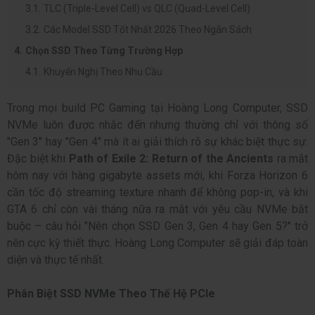
TLC (Triple-Level Cell) vs QLC (Quad-Level Cell)
Các Model SSD Tốt Nhất 2026 Theo Ngân Sách
Chọn SSD Theo Từng Trường Hợp
Khuyến Nghị Theo Nhu Cầu
Trong mọi build PC Gaming tại Hoàng Long Computer, SSD
NVMe luôn được nhắc đến nhưng thường chỉ với thông số
"Gen 3" hay "Gen 4" mà ít ai giải thích rõ sự khác biệt thực sự.
Đặc biệt khi
Path of Exile 2: Return of the Ancients
ra mắt
hôm nay với hàng gigabyte assets mới, khi
Forza Horizon 6
cần tốc độ streaming texture nhanh để không pop-in, và khi
GTA 6 chỉ còn vài tháng nữa ra mắt với yêu cầu NVMe bắt
buộc – câu hỏi "Nên chọn SSD Gen 3, Gen 4 hay Gen 5?" trở
nên cực kỳ thiết thực. Hoàng Long Computer sẽ giải đáp toàn
diện và thực tế nhất.
Phân Biệt SSD NVMe Theo Thế Hệ PCIe