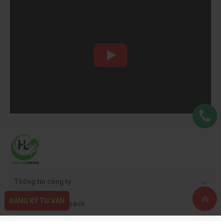
Thông tin công ty
ĐĂNG KÝ TƯ VẤN
Quy định & chính sách