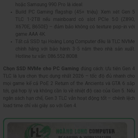
hoặc Samsung 990 Pro là ideal.
Build PC Gaming flagship (45+ triệu): Xem xét Gen 5
TLC 1-2TB nếu mainboard có slot PCIe 5.0 (Z890,
X670E, B650E) – đảm bảo không có texture pop-in với
game AAA 4K.
Tất cả SSD tại Hoàng Long Computer đều là TLC NVMe
chính hãng với bảo hành 3-5 năm theo nhà sản xuất.
Hotline tư vấn: 086.552.8008.
Chọn SSD NVMe cho PC Gaming
đúng cách: Ưu tiên Gen 4
TLC là lựa chọn thực dụng nhất 2026 – tốc độ đủ nhanh cho
mọi game kể cả PoE 2 Return of the Ancients và GTA 6 sắp
tới, giá hợp lý và không cần lo về nhiệt độ cao của Gen 5. Nếu
ngân sách hạn chế, Gen 3 TLC vẫn hoạt động tốt – chênh lệch
load time chỉ vài giây so với Gen 4.