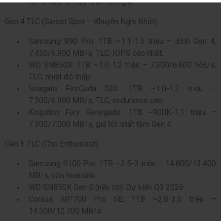
IOPS cao, tin cậy nhất tầm giá.
Gen 4 TLC (Sweet Spot – Khuyến Nghị Nhất):
Samsung 990 Pro: 1TB ~1.1-1.3 triệu – đỉnh Gen 4,
7.450/6.900 MB/s, TLC, IOPS cao nhất.
WD SN850X: 1TB ~1.0-1.2 triệu – 7.300/6.600 MB/s,
TLC, nhiệt độ thấp.
Seagate FireCuda 530: 1TB ~1.0-1.2 triệu –
7.300/6.900 MB/s, TLC, endurance cao.
Kingston Fury Renegade: 1TB ~900K-1.1 triệu –
7.300/7.000 MB/s, giá tốt nhất tầm Gen 4.
Gen 5 TLC (Cho Enthusiast):
Samsung 9100 Pro: 1TB ~2.5-3 triệu – 14.800/13.400
MB/s, cần heatsink.
WD SN850X Gen 5 (nếu có): Dự kiến Q3 2026.
Corsair MP700 Pro SE: 1TB ~2.8-3.5 triệu –
14.500/12.700 MB/s.