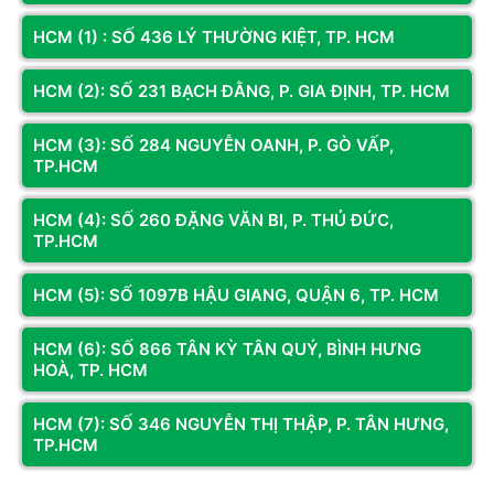
Write endurance thấp hơn: 40-200 TBW cho 1TB.
HCM (1) : SỐ 436 LÝ THƯỜNG KIỆT, TP. HCM
Tốc độ write giảm khi SLC cache đầy – SSD chậm
đáng kể khi copy file lớn liên tục.
HCM (2): SỐ 231 BẠCH ĐẰNG, P. GIA ĐỊNH, TP. HCM
Phù hợp dùng như archive storage, ít write nhiều.
Khuyến nghị
:
HCM (3): SỐ 284 NGUYỄN OANH, P. GÒ VẤP,
TP.HCM
SSD chứa game (thường xuyên install/uninstall): Chọn
TLC.
HCM (4): SỐ 260 ĐẶNG VĂN BI, P. THỦ ĐỨC,
SSD Windows + apps: TLC là lý tưởng.
TP.HCM
SSD lưu trữ video, backup: QLC chấp nhận được và tiết
kiệm tiền.
HCM (5): SỐ 1097B HẬU GIANG, QUẬN 6, TP. HCM
Các Model SSD Tốt Nhất 2026 Theo Ngân Sách
HCM (6): SỐ 866 TÂN KỲ TÂN QUÝ, BÌNH HƯNG
HOÀ, TP. HCM
Gen 3 TLC (Best Value Entry):
Western Digital SN570: 1TB ~700K – tốc độ
HCM (7): SỐ 346 NGUYỄN THỊ THẬP, P. TÂN HƯNG,
TP.HCM
3.500/3.000 MB/s, TLC, ổn định.
Samsung 970 EVO Plus: 1TB ~800K – TLC, random