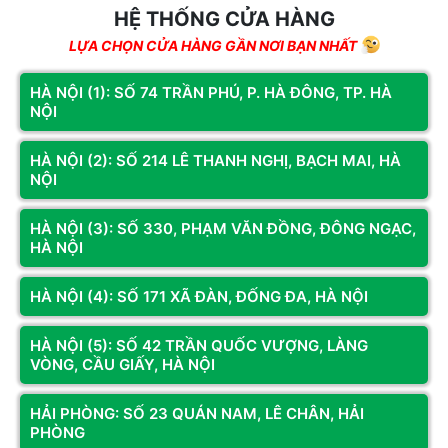
HỆ THỐNG CỬA HÀNG
TLC vs QLC NAND – Quan Trọng Hơn Gen Khi Mua SSD
LỰA CHỌN CỬA HÀNG GẦN NƠI BẠN NHẤT
TLC (Triple-Level Cell) vs QLC (Quad-Level Cell)
HÀ NỘI (1): SỐ 74 TRẦN PHÚ, P. HÀ ĐÔNG, TP. HÀ
Đây là thông số ít được biết đến nhưng
ảnh hưởng lớn đến
NỘI
độ bền và hiệu năng thực tế
:
HÀ NỘI (2): SỐ 214 LÊ THANH NGHỊ, BẠCH MAI, HÀ
TLC NAND
:
NỘI
3 bit per cell – tốc độ cao hơn, bền hơn.
HÀ NỘI (3): SỐ 330, PHẠM VĂN ĐỒNG, ĐÔNG NGẠC,
Write endurance: 100-600 TBW (Terabytes Written)
HÀ NỘI
cho 1TB.
Phù hợp cho SSD game thường xuyên copy/xóa game
HÀ NỘI (4): SỐ 171 XÃ ĐÀN, ĐỐNG ĐA, HÀ NỘI
lớn.
Giá hơi cao hơn QLC.
HÀ NỘI (5): SỐ 42 TRẦN QUỐC VƯỢNG, LÀNG
VÒNG, CẦU GIẤY, HÀ NỘI
QLC NAND
:
4 bit per cell – giá rẻ hơn, dung lượng lớn hơn cùng
HẢI PHÒNG: SỐ 23 QUÁN NAM, LÊ CHÂN, HẢI
PHÒNG
chip.