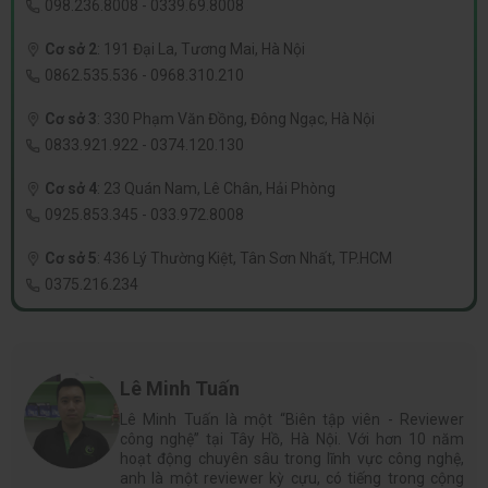
098.236.8008
-
0339.69.8008
Cơ sở 2
:
191 Đại La, Tương Mai, Hà Nội
0862.535.536
-
0968.310.210
Cơ sở 3
:
330 Phạm Văn Đồng, Đông Ngạc, Hà Nội
0833.921.922
-
0374.120.130
Cơ sở 4
:
23 Quán Nam, Lê Chân, Hải Phòng
0925.853.345
-
033.972.8008
Cơ sở 5
:
436 Lý Thường Kiệt, Tân Sơn Nhất, TP.HCM
0375.216.234
Lê Minh Tuấn
Lê Minh Tuấn là một “Biên tập viên - Reviewer
công nghệ” tại Tây Hồ, Hà Nội. Với hơn 10 năm
hoạt động chuyên sâu trong lĩnh vực công nghệ,
anh là một reviewer kỳ cựu, có tiếng trong cộng