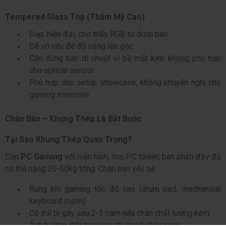
Tempered Glass Top (Thẩm Mỹ Cao)
Đẹp, hiện đại, cho thấy RGB từ dưới bàn.
Dễ vỡ nếu để đồ nặng lên góc.
Cần dùng bàn di chuột vì bề mặt kính không phù hợp
cho optical sensor.
Phù hợp cho setup showcase, không khuyến nghị cho
gaming intensive.
Chân Bàn – Khung Thép Là Bắt Buộc
Tại Sao Khung Thép Quan Trọng?
Dàn
PC Gaming
với màn hình, loa, PC tower, bàn phím đầy đủ
có thể nặng 20-50kg tổng. Chân bàn yếu sẽ:
Rung khi gaming tốc độ cao (drum pad, mechanical
keyboard mạnh).
Có thể bị gãy sau 2-3 năm nếu chân chất lượng kém.
Ảnh hưởng đến tracking chuột nếu bàn rung.