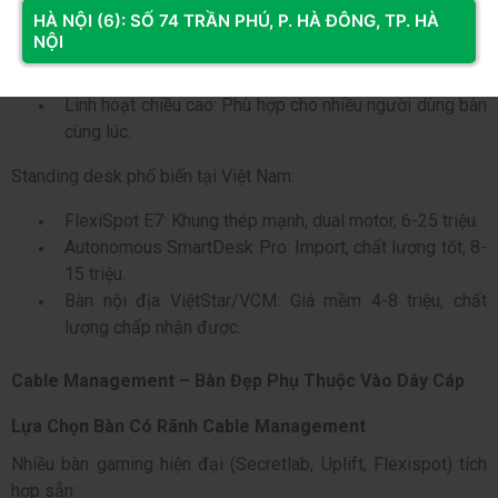
HÀ NỘI (6): SỐ 74 TRẦN PHÚ, P. HÀ ĐÔNG, TP. HÀ
15-20%.
NỘI
Tăng tập trung: Đứng gaming thực sự cải thiện
alertness.
Linh hoạt chiều cao: Phù hợp cho nhiều người dùng bàn
cùng lúc.
Standing desk phổ biến tại Việt Nam:
FlexiSpot E7: Khung thép mạnh, dual motor, 6-25 triệu.
Autonomous SmartDesk Pro: Import, chất lượng tốt, 8-
15 triệu.
Bàn nội địa ViệtStar/VCM: Giá mềm 4-8 triệu, chất
lượng chấp nhận được.
Cable Management – Bàn Đẹp Phụ Thuộc Vào Dây Cáp
Lựa Chọn Bàn Có Rãnh Cable Management
Nhiều bàn gaming hiện đại (Secretlab, Uplift, Flexispot) tích
hợp sẵn: