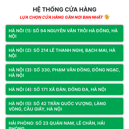
HỆ THỐNG CỬA HÀNG
Yêu cầu tối thiểu: Chân thép 50×50mm hoặc 50×25mm dày ít
LỰA CHỌN CỬA HÀNG GẦN NƠI BẠN NHẤT
nhất 1.5mm. Với bàn đủ lớn (160cm+), cần thêm thanh chéo
gia cố ở giữa.
HÀ NÔI (1): SỐ 94 NGUYỄN VĂN TRỖI HÀ ĐÔNG, HÀ
NỘI
Bàn L-Shape vs Bàn Straight
Bàn chữ L (L-shape)
:
HÀ NỘI (2): SỐ 214 LÊ THANH NGHỊ, BẠCH MAI, HÀ
NỘI
Tối ưu không gian cho setup đôi màn hình và nhiều
thiết bị.
HÀ NỘI (3): SỐ 330, PHẠM VĂN ĐỒNG, ĐÔNG NGẠC,
Đặt PC tower và subwoofer ở cánh nhỏ.
HÀ NỘI
Phù hợp với góc tường.
Giá thường cao hơn bàn straight cùng chất lượng.
HÀ NỘI (4): SỐ 171 XÃ ĐÀN, ĐỐNG ĐA, HÀ NỘI
Bàn straight thông thường
:
HÀ NỘI (5): SỐ 42 TRẦN QUỐC VƯỢNG, LÀNG
VÒNG, CẦU GIẤY, HÀ NỘI
Phù hợp với đa số không gian gaming.
Dễ di chuyển và tái cấu hình.
HẢI PHÒNG: SỐ 23 QUÁN NAM, LÊ CHÂN, HẢI
Lựa chọn phổ biến nhất.
PHÒNG