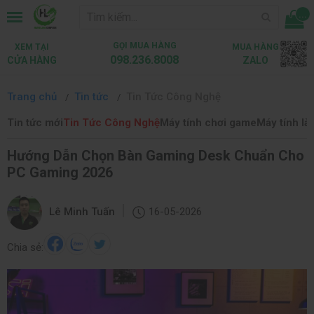
...
GỌI MUA HÀNG
XEM TẠI
MUA HÀNG
098.236.8008
CỬA HÀNG
ZALO
Trang chủ
Tin tức
Tin Tức Công Nghệ
Tin tức mới
Tin Tức Công Nghệ
Máy tính chơi game
Máy tính là
Hướng Dẫn Chọn Bàn Gaming Desk Chuẩn Cho
PC Gaming 2026
|
Lê Minh Tuấn
16-05-2026
Chia sẻ: