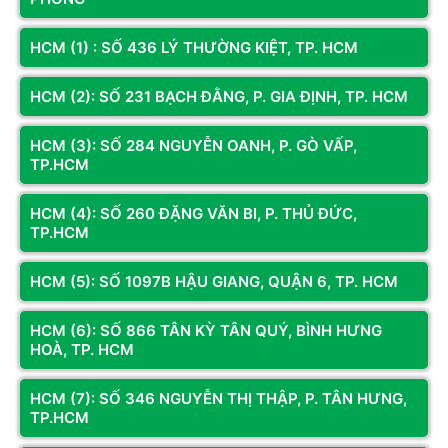
HCM (1) : SỐ 436 LÝ THƯỜNG KIỆT, TP. HCM
HCM (2): SỐ 231 BẠCH ĐẰNG, P. GIA ĐỊNH, TP. HCM
HCM (3): SỐ 284 NGUYỄN OANH, P. GÒ VẤP,
TP.HCM
HCM (4): SỐ 260 ĐẶNG VĂN BI, P. THỦ ĐỨC,
TP.HCM
Standing Desk – Đầu Tư Cho Sức Khỏe Dài Hạn
HCM (5): SỐ 1097B HẬU GIANG, QUẬN 6, TP. HCM
Tại Sao Game Thủ Nên Cân Nhắc Standing Desk?
HCM (6): SỐ 866 TÂN KỲ TÂN QUÝ, BÌNH HƯNG
Standing desk (bàn điều chỉnh chiều cao điện) đang ngày
HOÀ, TP. HCM
càng phổ biến trong cộng đồng gaming năm 2026:
HCM (7): SỐ 346 NGUYỄN THỊ THẬP, P. TÂN HƯNG,
Giảm đau lưng mãn tính: Đứng xen kẽ 30-45 phút mỗi 2
TP.HCM
giờ ngồi.
Cải thiện tuần hoàn máu: Đứng đốt calo nhiều hơn ngồi