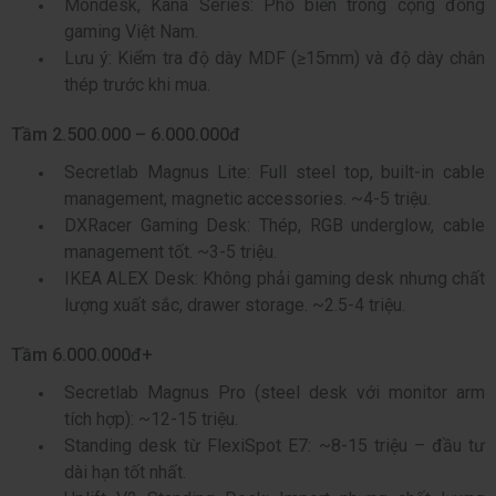
Mondesk, Kana Series: Phổ biến trong cộng đồng
gaming Việt Nam.
Lưu ý: Kiểm tra độ dày MDF (≥15mm) và độ dày chân
thép trước khi mua.
Tầm 2.500.000 – 6.000.000đ
Secretlab Magnus Lite: Full steel top, built-in cable
management, magnetic accessories. ~4-5 triệu.
DXRacer Gaming Desk: Thép, RGB underglow, cable
management tốt. ~3-5 triệu.
IKEA ALEX Desk: Không phải gaming desk nhưng chất
lượng xuất sắc, drawer storage. ~2.5-4 triệu.
Tầm 6.000.000đ+
Secretlab Magnus Pro (steel desk với monitor arm
tích hợp): ~12-15 triệu.
Standing desk từ FlexiSpot E7: ~8-15 triệu – đầu tư
dài hạn tốt nhất.