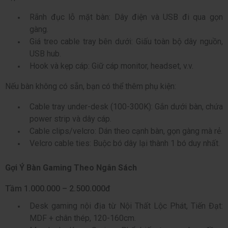
Rãnh đục lỗ mặt bàn: Dây điện và USB đi qua gọn
gàng.
Giá treo cable tray bên dưới: Giấu toàn bộ dây nguồn,
USB hub.
Hook và kẹp cáp: Giữ cáp monitor, headset, v.v.
Nếu bàn không có sẵn, bạn có thể thêm phụ kiện:
Cable tray under-desk (100-300K): Gắn dưới bàn, chứa
power strip và dây cáp.
Cable clips/velcro: Dán theo cạnh bàn, gọn gàng mà rẻ.
Velcro cable ties: Buộc bó dây lại thành 1 bó duy nhất.
Gợi Ý Bàn Gaming Theo Ngân Sách
Tầm 1.000.000 – 2.500.000đ
Desk gaming nội địa từ Nội Thất Lộc Phát, Tiến Đạt:
MDF + chân thép, 120-160cm.