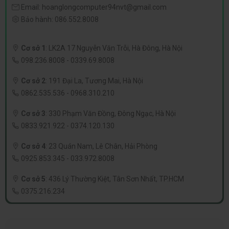
Email:
hoanglongcomputer94nvt@gmail.com
Bảo hành:
086.552.8008
Cơ sở 1
:
LK2A 17 Nguyễn Văn Trỗi, Hà Đông, Hà Nội
098.236.8008
-
0339.69.8008
Cơ sở 2
:
191 Đại La, Tương Mai, Hà Nội
0862.535.536
-
0968.310.210
Cơ sở 3
:
330 Phạm Văn Đồng, Đông Ngạc, Hà Nội
0833.921.922
-
0374.120.130
Cơ sở 4
:
23 Quán Nam, Lê Chân, Hải Phòng
0925.853.345
-
033.972.8008
Cơ sở 5
:
436 Lý Thường Kiệt, Tân Sơn Nhất, TP.HCM
0375.216.234