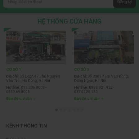
Đăng ký
HỆ THỐNG CỬA HÀNG
CƠ SỞ 1
CƠ SỞ 3
Địa chỉ:
Số LK2A-17 Phố Nguyễn
Địa chỉ:
Số 330 Phạm Văn Đồng,
Văn Trỗi, Hà Đông, Hà Nội
Đông Ngạc, Hà Nội
Hotline:
098.236.8008 -
Hotline:
0833.921.922 -
0339.69.8008
0374.120.130
Bản đồ chỉ dẫn
Bản đồ chỉ dẫn
KÊNH THÔNG TIN