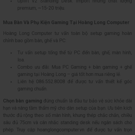
Uplift V2 Standing Desk: Import nhưng chất lượng
premium, ~15-20 triệu.
Mua Bàn Và Phụ Kiện Gaming Tại Hoàng Long Computer
Hoàng Long Computer tư vấn toàn bộ setup gaming hoàn
chỉnh bao gồm bàn, ghế và PC:
Tư vấn setup tổng thể từ PC đến bàn, ghế, màn hình,
loa.
Combo ưu đãi: Mua PC Gaming + bàn gaming + ghế
gaming tại Hoàng Long – giá tốt hơn mua riêng lẻ.
Liên hệ 086.552.8008 để được tư vấn thiết kế góc
gaming chuẩn.
Chọn bàn gaming
đúng chuẩn là đầu tư bảo vệ sức khỏe dài
hạn và nâng tầm thẩm mỹ cho dàn setup của bạn. Ưu tiên kích
thước đủ rộng theo số màn hình, khung thép chắc chắn, chiều
sâu đủ 75cm và cân nhắc standing desk nếu ngân sách cho
phép. Truy cập hoanglongcomputer.vn để được tư vấn trọn