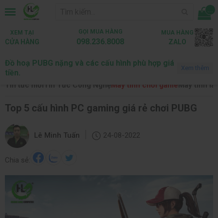
...
GỌI MUA HÀNG
XEM TẠI
MUA HÀNG
098.236.8008
CỬA HÀNG
ZALO
Đồ hoạ PUBG nặng và các cấu hình phù hợp giá
Trang chủ
Tin tức
Máy tính chơi game
Xem thêm
tiền.
Tin tức mới
Tin Tức Công Nghệ
Máy tính chơi game
Máy tính là
Top 5 cấu hình PC gaming giá rẻ chơi PUBG
|
Lê Minh Tuấn
24-08-2022
Chia sẻ: