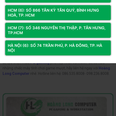
HCM (6): SỐ 866 TÂN KỲ TÂN QUÝ, BÌNH HƯNG
HOÀ, TP. HCM
HCM (7): SỐ 346 NGUYỄN THỊ THẬP, P. TÂN HƯNG,
TP.HCM
HÀ NỘI (6): SỐ 74 TRẦN PHÚ, P. HÀ ĐÔNG, TP. HÀ
NỘI
Trên đây là một số các
mẫu cấu hình chơi game PUBG
giá rẻ
đang
rất được yêu thích. Bạn có thể cân nhắc nguồn tài chính và nhu cầu
để lựa chọn mẫu
PC gaming
phù hợp nhất với mình. Để sở hữu
những chiếc máy tính chơi game mượt, hãy liên hệ ngay với
Hoàng
Long Computer
nhé. Hotline liên hệ: 086.535.8008- 098.236.8008.