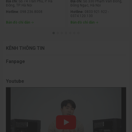
Địa chỉ:
Số 74 Trần Phú, P. Hà
Địa chỉ:
Số 330 Phạm Văn Đồng,
Đông, TP. Hà Nội
Đông Ngạc, Hà Nội
Hotline:
098.236.8008
Hotline:
0833.921.922 -
0374.120.130
Bản đồ chỉ dẫn
Bản đồ chỉ dẫn
KÊNH THÔNG TIN
Fanpage
Youtube