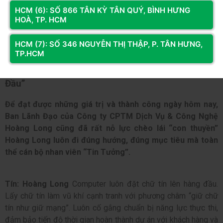
HCM (6): SỐ 866 TÂN KỲ TÂN QUÝ, BÌNH HƯNG
chia sẻ quyền lợi, trách nhiệm và nghĩa vụ công bằng.
HOÀ, TP. HCM
HCM (7): SỐ 346 NGUYỄN THỊ THẬP, P. TÂN HƯNG,
TP.HCM
Giá trị cốt lõi của Hoàng Long:“Chữ Tín Hàng
Đầu”
Để đạt được những giá trị và thành công ngày hôm nay,
Ban Lãnh Đạo của Công ty CPTM Dịch Vụ & Công Nghệ
Hoàng Long cũng đã rất nỗ lực chèo lái “con thuyền”
Hoàng Long luôn đi đúng hướng, đúng mục tiêu mà toàn
thể cán bộ nhan viên “Tin Tưởng”.
Tín:
Hoàng Long
Computer luôn đặt chữ tín lên hàng đầu.
Lấy chữ tín làm vũ khí cạnh tranh với phương châm “giữ chữ
tín như giữ mạng”. Luôn cố gắng chuẩn bị năng lực thực thi,
đảm bảo tiến độ thời gian hoàn thành dự án với khách hàng và