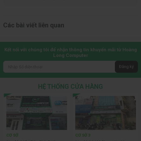
Các bài viết liên quan
Kết nối với chúng tôi để nhận thông tin khuyến mãi từ Hoàng
Long Computer
Đăng ký
HỆ THỐNG CỬA HÀNG
CƠ SỞ
CƠ SỞ 3