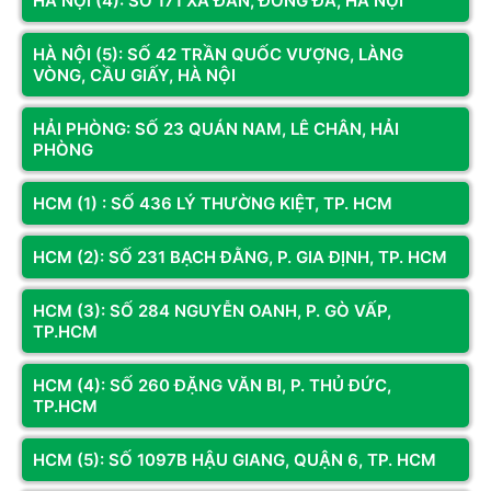
HÀ NỘI (4): SỐ 171 XÃ ĐÀN, ĐỐNG ĐA, HÀ NỘI
HÀ NỘI (5): SỐ 42 TRẦN QUỐC VƯỢNG, LÀNG
VÒNG, CẦU GIẤY, HÀ NỘI
HẢI PHÒNG: SỐ 23 QUÁN NAM, LÊ CHÂN, HẢI
PHÒNG
HCM (1) : SỐ 436 LÝ THƯỜNG KIỆT, TP. HCM
HCM (2): SỐ 231 BẠCH ĐẰNG, P. GIA ĐỊNH, TP. HCM
HCM (3): SỐ 284 NGUYỄN OANH, P. GÒ VẤP,
TP.HCM
Các sản phẩm của Hoàng Long luôn đi đầu về chất lượng
và uy tín trên thị trường
HCM (4): SỐ 260 ĐẶNG VĂN BI, P. THỦ ĐỨC,
TP.HCM
Ngoài ra, với mục tiêu xây dựng
Hoàng Long
Computer trở
thành một môi trường làm việc chuyên nghiệp nơi mà mọi cá
HCM (5): SỐ 1097B HẬU GIANG, QUẬN 6, TP. HCM
nhân phát huy tối đa năng lực, sức sáng tạo của bản thân. Là
ngôi nhà chung cho mọi cán bộ nhân viên cùng nhau phát triển,