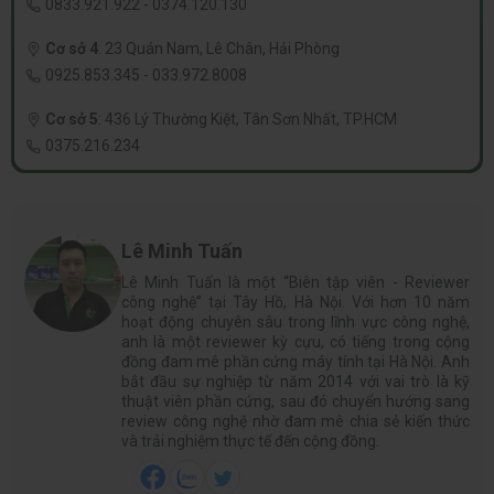
0833.921.922
-
0374.120.130
Cơ sở 4
:
23 Quán Nam, Lê Chân, Hải Phòng
0925.853.345
-
033.972.8008
Cơ sở 5
:
436 Lý Thường Kiệt, Tân Sơn Nhất, TP.HCM
0375.216.234
Lê Minh Tuấn
Lê Minh Tuấn là một “Biên tập viên - Reviewer
công nghệ” tại Tây Hồ, Hà Nội. Với hơn 10 năm
hoạt động chuyên sâu trong lĩnh vực công nghệ,
anh là một reviewer kỳ cựu, có tiếng trong cộng
đồng đam mê phần cứng máy tính tại Hà Nội. Anh
bắt đầu sự nghiệp từ năm 2014 với vai trò là kỹ
thuật viên phần cứng, sau đó chuyển hướng sang
review công nghệ nhờ đam mê chia sẻ kiến thức
và trải nghiệm thực tế đến cộng đồng.