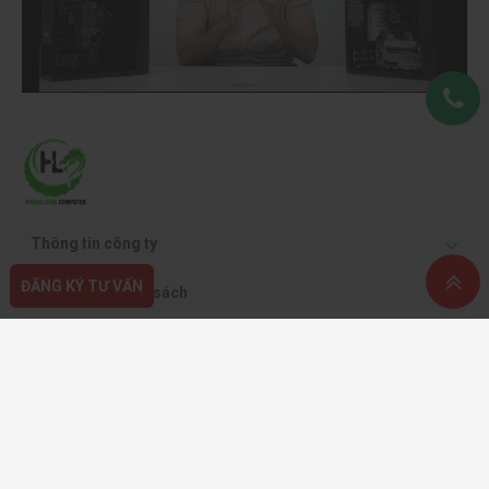
Thông tin công ty
ĐĂNG KÝ TƯ VẤN
Quy định & chính sách
Hỗ trợ khách hàng
Phương thức thanh toán