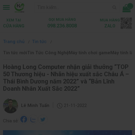
...
GỌI MUA HÀNG
XEM TẠI
MUA HÀNG
098.236.8008
CỬA HÀNG
ZALO
Trang chủ
Tin tức
Tin tức mới
Tin Tức Công Nghệ
Máy tính chơi game
Máy tính là
Hoàng Long Computer nhận giải thưởng “TOP
50 Thương hiệu - Nhãn hiệu xuất sắc Châu Á –
Thái Bình Dương năm 2022” và “Bản Lĩnh
Doanh Nhân Xuất Sắc 2022”
|
Lê Minh Tuấn
21-11-2022
Chia sẻ: