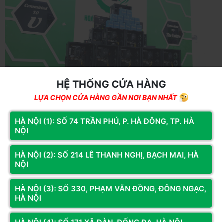
HỆ THỐNG CỬA HÀNG
LỰA CHỌN CỬA HÀNG GẦN NƠI BẠN NHẤT
HÀ NỘI (1): SỐ 74 TRẦN PHÚ, P. HÀ ĐÔNG, TP. HÀ
NỘI
HÀ NỘI (2): SỐ 214 LÊ THANH NGHỊ, BẠCH MAI, HÀ
NỘI
HÀ NỘI (3): SỐ 330, PHẠM VĂN ĐỒNG, ĐÔNG NGẠC,
HÀ NỘI