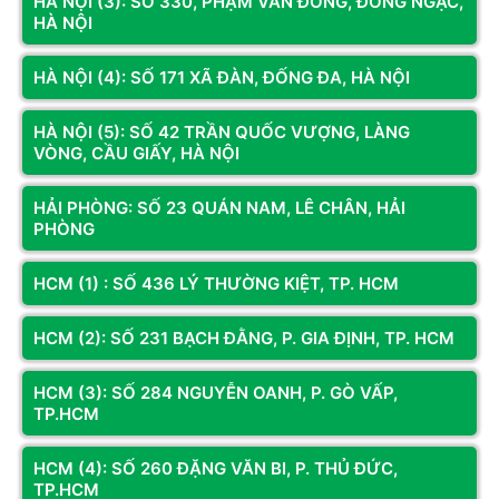
HÀ NỘI (3): SỐ 330, PHẠM VĂN ĐỒNG, ĐÔNG NGẠC,
HÀ NỘI
HÀ NỘI (4): SỐ 171 XÃ ĐÀN, ĐỐNG ĐA, HÀ NỘI
HÀ NỘI (5): SỐ 42 TRẦN QUỐC VƯỢNG, LÀNG
VÒNG, CẦU GIẤY, HÀ NỘI
HẢI PHÒNG: SỐ 23 QUÁN NAM, LÊ CHÂN, HẢI
Gần 200 phần quà, tuy nhỏ bé, nhưng chứa đựng nhiều tình
PHÒNG
cảm và sự quan tâm của cộng đồng doanh nghiệp dành cho
các bệnh nhi. Những món quà này không chỉ giúp các em vơi
HCM (1) : SỐ 436 LÝ THƯỜNG KIỆT, TP. HCM
bớt nỗi đau về thể xác mà còn là nguồn động viên tinh thần lớn
lao, giúp các em có thêm nghị lực để chiến đấu với bệnh tật.
HCM (2): SỐ 231 BẠCH ĐẰNG, P. GIA ĐỊNH, TP. HCM
Hành động ý nghĩa của Hoàng Long Computer và CEO91 miền
Nam đã lan tỏa yêu thương và truyền cảm hứng đến cộng
HCM (3): SỐ 284 NGUYỄN OANH, P. GÒ VẤP,
đồng. Hy vọng rằng, sẽ có ngày càng nhiều doanh nghiệp và
TP.HCM
cá nhân quan tâm, tham gia vào các hoạt động xã hội, góp sức
xây dựng một xã hội tốt đẹp hơn.
HCM (4): SỐ 260 ĐẶNG VĂN BI, P. THỦ ĐỨC,
TP.HCM