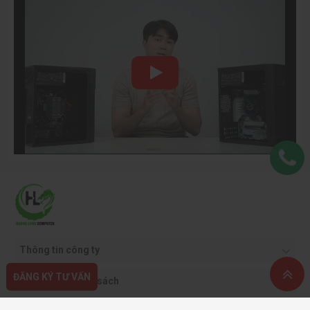
Thông tin công ty
ĐĂNG KÝ TƯ VẤN
Quy định & chính sách