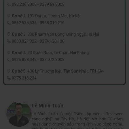
098.236.8008
-
0339.69.8008
Cơ sở 2
:
191 Đại La, Tương Mai, Hà Nội
0862.535.536
-
0968.310.210
Cơ sở 3
:
330 Phạm Văn Đồng, Đông Ngạc, Hà Nội
0833.921.922
-
0374.120.130
Cơ sở 4
:
23 Quán Nam, Lê Chân, Hải Phòng
0925.853.345
-
033.972.8008
Cơ sở 5
:
436 Lý Thường Kiệt, Tân Sơn Nhất, TP.HCM
0375.216.234
Lê Minh Tuấn
Lê Minh Tuấn là một “Biên tập viên - Reviewer
công nghệ” tại Tây Hồ, Hà Nội. Với hơn 10 năm
hoạt động chuyên sâu trong lĩnh vực công nghệ,