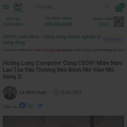
...
GỌI MUA HÀNG
XEM TẠI
MUA HÀNG
098.236.8008
CỬA HÀNG
ZALO
CEO91 miền Nam - Cộng đồng doanh nghiệp vì
Trang chủ
Tin tức
Tin Tức Công Nghệ
Xem thêm
cộng đồng
Tin tức mới
Tin Tức Công Nghệ
Máy tính chơi game
Máy tính là
Hoàng Long Computer Cùng CEO91 Miền Nam
Lan Tỏa Yêu Thương Đến Bệnh Nhi Viện Nhi
Đồng 2
|
Lê Minh Tuấn
20-02-2025
Chia sẻ: