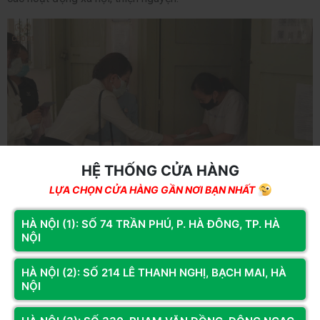
HỆ THỐNG CỬA HÀNG
LỰA CHỌN CỬA HÀNG GẦN NƠI BẠN NHẤT
Hoàng Long Computer tự hào là một phần của cộng đồng
HÀ NỘI (1): SỐ 74 TRẦN PHÚ, P. HÀ ĐÔNG, TP. HÀ
CEO91, cùng đồng hành để sẻ chia, lan tỏa, đóng góp nhiều
NỘI
hơn cho xã hội.
HÀ NỘI (2): SỐ 214 LÊ THANH NGHỊ, BẠCH MAI, HÀ
NỘI