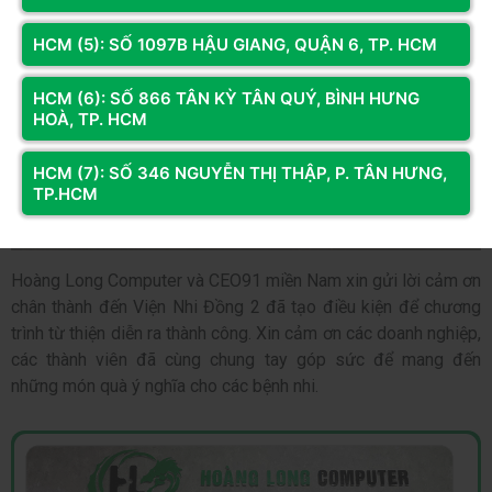
HCM (5): SỐ 1097B HẬU GIANG, QUẬN 6, TP. HCM
HCM (6): SỐ 866 TÂN KỲ TÂN QUÝ, BÌNH HƯNG
HOÀ, TP. HCM
HCM (7): SỐ 346 NGUYỄN THỊ THẬP, P. TÂN HƯNG,
TP.HCM
Hoàng Long Computer và CEO91 miền Nam xin gửi lời cảm ơn
chân thành đến Viện Nhi Đồng 2 đã tạo điều kiện để chương
trình từ thiện diễn ra thành công. Xin cảm ơn các doanh nghiệp,
các thành viên đã cùng chung tay góp sức để mang đến
những món quà ý nghĩa cho các bệnh nhi.