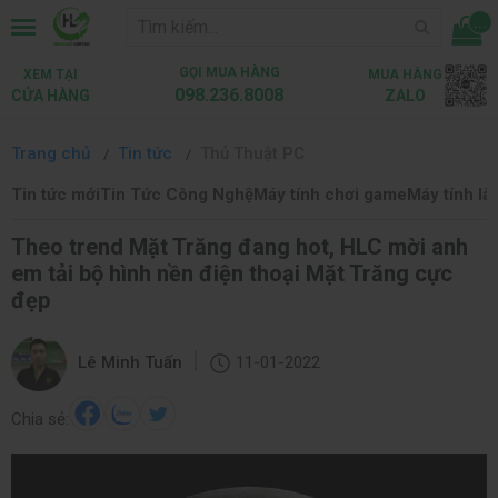
...
GỌI MUA HÀNG
XEM TẠI
MUA HÀNG
098.236.8008
CỬA HÀNG
ZALO
Trang chủ
Tin tức
Thủ Thuật PC
Tin tức mới
Tin Tức Công Nghệ
Máy tính chơi game
Máy tính là
Theo trend Mặt Trăng đang hot, HLC mời anh
em tải bộ hình nền điện thoại Mặt Trăng cực
đẹp
|
Lê Minh Tuấn
11-01-2022
Chia sẻ: