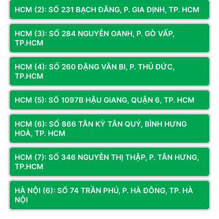
HCM (2): SỐ 231 BẠCH ĐẰNG, P. GIA ĐỊNH, TP. HCM
HCM (3): SỐ 284 NGUYỄN OANH, P. GÒ VẤP,
TP.HCM
HCM (4): SỐ 260 ĐẶNG VĂN BI, P. THỦ ĐỨC,
TP.HCM
HCM (5): SỐ 1097B HẬU GIANG, QUẬN 6, TP. HCM
HCM (6): SỐ 866 TÂN KỲ TÂN QUÝ, BÌNH HƯNG
HOÀ, TP. HCM
HCM (7): SỐ 346 NGUYỄN THỊ THẬP, P. TÂN HƯNG,
TP.HCM
HÀ NỘI (6): SỐ 74 TRẦN PHÚ, P. HÀ ĐÔNG, TP. HÀ
NỘI