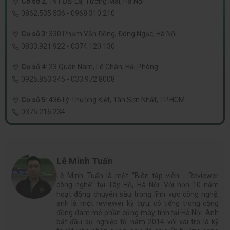
Cơ sở 2
:
191 Đại La, Tương Mai, Hà Nội
0862.535.536
-
0968.310.210
Cơ sở 3
:
330 Phạm Văn Đồng, Đông Ngạc, Hà Nội
0833.921.922
-
0374.120.130
Cơ sở 4
:
23 Quán Nam, Lê Chân, Hải Phòng
0925.853.345
-
033.972.8008
Cơ sở 5
:
436 Lý Thường Kiệt, Tân Sơn Nhất, TP.HCM
0375.216.234
Lê Minh Tuấn
Lê Minh Tuấn là một “Biên tập viên - Reviewer
công nghệ” tại Tây Hồ, Hà Nội. Với hơn 10 năm
hoạt động chuyên sâu trong lĩnh vực công nghệ,
anh là một reviewer kỳ cựu, có tiếng trong cộng
đồng đam mê phần cứng máy tính tại Hà Nội. Anh
bắt đầu sự nghiệp từ năm 2014 với vai trò là kỹ