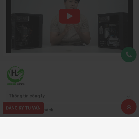
Thông tin công ty
ĐĂNG KÝ TƯ VẤN
Quy định & chính sách
Hỗ trợ khách hàng
Phương thức thanh toán