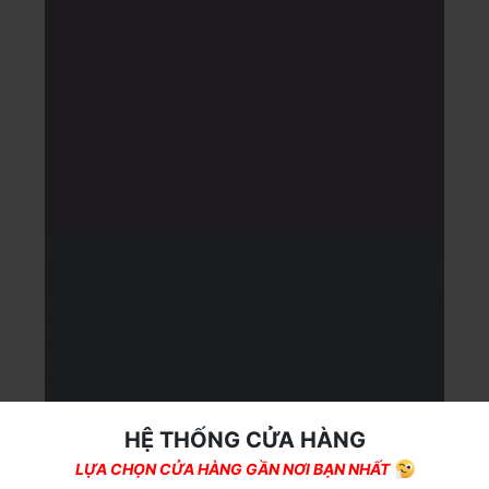
HỆ THỐNG CỬA HÀNG
LỰA CHỌN CỬA HÀNG GẦN NƠI BẠN NHẤT