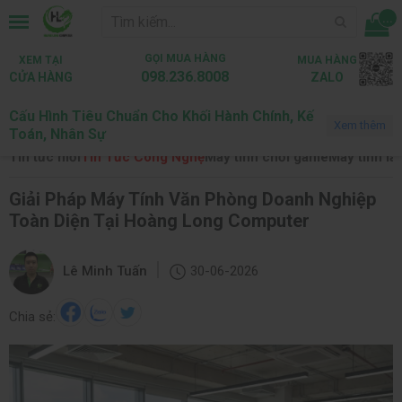
...
GỌI MUA HÀNG
XEM TẠI
MUA HÀNG
098.236.8008
CỬA HÀNG
ZALO
Cấu Hình Tiêu Chuẩn Cho Khối Hành Chính, Kế
Trang chủ
Tin tức
Tin Tức Công Nghệ
Xem thêm
Toán, Nhân Sự
Tin tức mới
Tin Tức Công Nghệ
Máy tính chơi game
Máy tính là
Giải Pháp Máy Tính Văn Phòng Doanh Nghiệp
Toàn Diện Tại Hoàng Long Computer
|
Lê Minh Tuấn
30-06-2026
Chia sẻ: