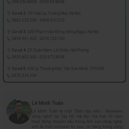
098.236.8008
-
0339.69.8008
Cơ sở 2
:
191 Đại La, Tương Mai, Hà Nội
0862.535.536
-
0968.310.210
Cơ sở 3
:
330 Phạm Văn Đồng, Đông Ngạc, Hà Nội
0833.921.922
-
0374.120.130
Cơ sở 4
:
23 Quán Nam, Lê Chân, Hải Phòng
0925.853.345
-
033.972.8008
Cơ sở 5
:
436 Lý Thường Kiệt, Tân Sơn Nhất, TP.HCM
0375.216.234
Lê Minh Tuấn
Lê Minh Tuấn là một “Biên tập viên - Reviewer
công nghệ” tại Tây Hồ, Hà Nội. Với hơn 10 năm
hoạt động chuyên sâu trong lĩnh vực công nghệ,
anh là một reviewer kỳ cựu, có tiếng trong cộng