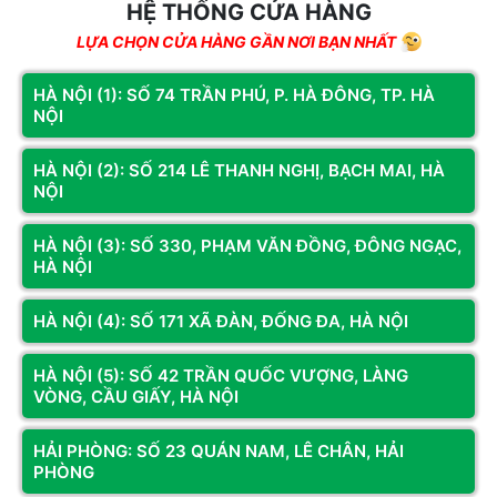
Nhân viên thuộc các phòng ban này thường xuyên phải xử lý
HỆ THỐNG CỬA HÀNG
các hình ảnh 2D cơ bản (Photoshop, Canva), chạy các chiến
LỰA CHỌN CỬA HÀNG GẦN NƠI BẠN NHẤT
dịch quảng cáo nặng hoặc quản lý hệ thống dữ liệu khách
hàng lớn. Do đó, một cấu hình mạnh mẽ hơn với CPU đa nhân,
HÀ NỘI (1): SỐ 74 TRẦN PHÚ, P. HÀ ĐÔNG, TP. HÀ
RAM 16GB và có thể tích hợp thêm card đồ họa rời phân khúc
NỘI
phổ thông là rất cần thiết. Cấu hình này đóng vai trò lai giữa
máy văn phòng và
PC đồ họa
nhẹ, đảm bảo tính linh hoạt tối
HÀ NỘI (2): SỐ 214 LÊ THANH NGHỊ, BẠCH MAI, HÀ
NỘI
đa trong quá trình sử dụng.
HÀ NỘI (3): SỐ 330, PHẠM VĂN ĐỒNG, ĐÔNG NGẠC,
HÀ NỘI
HÀ NỘI (4): SỐ 171 XÃ ĐÀN, ĐỐNG ĐA, HÀ NỘI
HÀ NỘI (5): SỐ 42 TRẦN QUỐC VƯỢNG, LÀNG
VÒNG, CẦU GIẤY, HÀ NỘI
HẢI PHÒNG: SỐ 23 QUÁN NAM, LÊ CHÂN, HẢI
PHÒNG