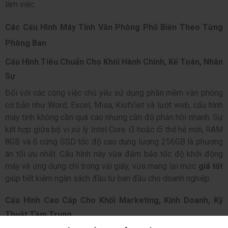
làm việc.
Các Cấu Hình Máy Tính Văn Phòng Phổ Biến Theo Từng
Phòng Ban
Cấu Hình Tiêu Chuẩn Cho Khối Hành Chính, Kế Toán, Nhân
Sự
Đối với các công việc chủ yếu sử dụng phần mềm văn phòng
cơ bản như Word, Excel, Misa, KiotViet và lướt web, cấu hình
máy tính không cần quá cao nhưng cần độ phản hồi nhanh. Sự
kết hợp giữa bộ vi xử lý Intel Core i3 hoặc i5 thế hệ mới, RAM
8GB và ổ cứng SSD tốc độ cao dung lượng 256GB là phương
án tối ưu nhất. Cấu hình này vừa đảm bảo tốc độ khởi động
máy và ứng dụng chỉ trong vài giây, vừa mang lại mức
giá tốt
giúp tiết kiệm ngân sách đầu tư ban đầu cho doanh nghiệp.
Cấu Hình Cao Cấp Cho Khối Marketing, Kinh Doanh, Kỹ
Thuật Tầm Trung