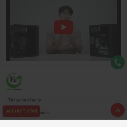
Thông tin công ty
ĐĂNG KÝ TƯ VẤN
Quy định & chính sách
Hỗ trợ khách hàng