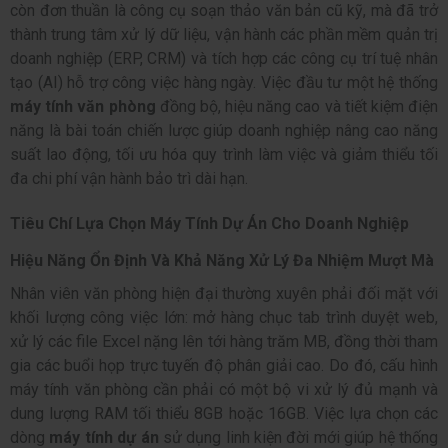
còn đơn thuần là công cụ soạn thảo văn bản cũ kỹ, mà đã trở
thành trung tâm xử lý dữ liệu, vận hành các phần mềm quản trị
doanh nghiệp (ERP, CRM) và tích hợp các công cụ trí tuệ nhân
tạo (AI) hỗ trợ công việc hàng ngày. Việc đầu tư một hệ thống
máy tính văn phòng
đồng bộ, hiệu năng cao và tiết kiệm điện
năng là bài toán chiến lược giúp doanh nghiệp nâng cao năng
suất lao động, tối ưu hóa quy trình làm việc và giảm thiểu tối
đa chi phí vận hành bảo trì dài hạn.
Tiêu Chí Lựa Chọn Máy Tính Dự Án Cho Doanh Nghiệp
Hiệu Năng Ổn Định Và Khả Năng Xử Lý Đa Nhiệm Mượt Mà
Nhân viên văn phòng hiện đại thường xuyên phải đối mặt với
khối lượng công việc lớn: mở hàng chục tab trình duyệt web,
xử lý các file Excel nặng lên tới hàng trăm MB, đồng thời tham
gia các buổi họp trực tuyến độ phân giải cao. Do đó, cấu hình
máy tính văn phòng cần phải có một bộ vi xử lý đủ mạnh và
dung lượng RAM tối thiểu 8GB hoặc 16GB. Việc lựa chọn các
dòng
máy tính dự án
sử dụng linh kiện đời mới giúp hệ thống