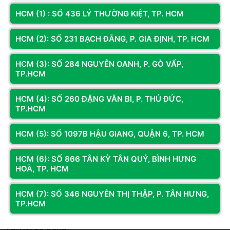
HCM (1) : SỐ 436 LÝ THƯỜNG KIỆT, TP. HCM
Tại Sao Doanh Nghiệp Nên Chọn Giải Pháp Máy Tính Dự
HCM (2): SỐ 231 BẠCH ĐẰNG, P. GIA ĐỊNH, TP. HCM
Án Tại Hoàng Long Computer?
HCM (3): SỐ 284 NGUYỄN OANH, P. GÒ VẤP,
Cung Cấp Linh Kiện Chính Hãng Với Mức Giá Tốt Nhất Thị
TP.HCM
Trường
HCM (4): SỐ 260 ĐẶNG VĂN BI, P. THỦ ĐỨC,
Hoàng Long Computer tự hào là đối tác chiến lược lâu năm
TP.HCM
của các thương hiệu phần cứng hàng đầu thế giới như Intel,
ASUS, MSI, Gigabyte, Kingston... Chúng tôi cam kết toàn bộ hệ
HCM (5): SỐ 1097B HẬU GIANG, QUẬN 6, TP. HCM
thống máy tính cung cấp cho dự án doanh nghiệp đều sử dụng
linh kiện máy tính chính hãng
100%, có đầy đủ hóa đơn
HCM (6): SỐ 866 TÂN KỲ TÂN QUÝ, BÌNH HƯNG
chứng từ CO/CQ rõ ràng. Nhờ lợi thế nhập khẩu trực tiếp số
HOÀ, TP. HCM
lượng lớn, chúng tôi luôn mang đến cho đối tác mức giá chiết
khấu thương mại hấp dẫn nhất.
HCM (7): SỐ 346 NGUYỄN THỊ THẬP, P. TÂN HƯNG,
TP.HCM
Dịch Vụ Bảo Hành Tận Tâm Và Hỗ Trợ Kỹ Thuật Trực Tiếp
Tại Nơi Sử Dụng