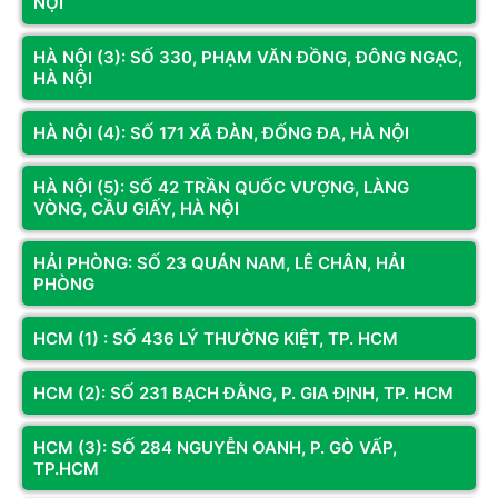
NỘI
Đối Tác Cung Cấp Thiết Bị Công Nghệ Đáng Tin Cậy Tại
HÀ NỘI (3): SỐ 330, PHẠM VĂN ĐỒNG, ĐÔNG NGẠC,
Hoàng Long Computer
HÀ NỘI
Để sở hữu một hệ thống máy tính văn phòng chuẩn chỉnh, đảm
bảo tính ổn định tuyệt đối cho các dự án phát triển lâu dài của
HÀ NỘI (4): SỐ 171 XÃ ĐÀN, ĐỐNG ĐA, HÀ NỘI
công ty, hãy đến ngay với
Hoàng Long Computer. Chúng tôi tự
hào là đơn vị tiên phong có nhiều năm kinh nghiệm chuyên tư
HÀ NỘI (5): SỐ 42 TRẦN QUỐC VƯỢNG, LÀNG
VÒNG, CẦU GIẤY, HÀ NỘI
vấn và cung cấp giải pháp lắp đặt máy tính đồng bộ, máy tính
chơi game giá rẻ và hệ thống PC đồ họa chuyên nghiệp cho
HẢI PHÒNG: SỐ 23 QUÁN NAM, LÊ CHÂN, HẢI
hàng ngàn doanh nghiệp lớn nhỏ tại Việt Nam Việt Nam.
PHÒNG
Mọi sản phẩm cung cấp tại hệ thống showroom của chúng tôi
đều cam kết sử dụng linh kiện chính hãng 100% mới mới, có
HCM (1) : SỐ 436 LÝ THƯỜNG KIỆT, TP. HCM
chính sách mức giá tốt chiết khấu cao dành cho dự án doanh
nghiệp, đi kèm chính sách hậu mãi chu đáo và chế độ bảo
HCM (2): SỐ 231 BẠCH ĐẰNG, P. GIA ĐỊNH, TP. HCM
hành tận tâm xử lý sự cố siêu tốc tại chỗ. Đồng thời, Hoàng
Long còn hỗ trợ quý doanh nghiệp tối ưu hóa dòng tiền đầu tư
HCM (3): SỐ 284 NGUYỄN OANH, P. GÒ VẤP,
TP.HCM
thiết bị thông qua giải pháp tài chính tài chính mua sắm hỗ trợ
trả góp linh hoạt với thủ tục xét duyệt hồ sơ vô cùng đơn giản,