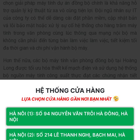
chọn giải pháp máy tính dự án đồng bộ chính là khả năng hỗ
trợ quản lý kỹ thuật từ xa vô cùng tiện lợi. Đội ngũ nhân sự IT
của công ty có thể dễ dàng cài đặt phần mềm, cập nhật bản
vá lỗi bảo mật hoặc xử lý sự cố hệ thống cho hàng trăm máy
tính trong văn phòng cùng lúc thông qua mạng nội bộ mà
không cần phải đến từng bàn làm việc làm việc, tiết kiệm tối
đa thời gian và chi phí vận hành bộ máy.
Hơn thế nữa, các bộ máy tính văn phòng đồng bộ tại Hoàng
Long được tối ưu hóa thiết kế mạch điện và sử dụng hệ thống
bộ
nguồn máy tính công suất thực đạt các chứng nhận tiết
kiệm năng lượng quốc tế. Lượng điện năng tiêu thụ hao phí
HỆ THỐNG CỬA HÀNG
được cắt giảm tới 30% so với các cấu hình cũ, giúp doanh
nghiệp tiết kiệm một khoản chi phí hóa đơn tiền điện khổng lồ
LỰA CHỌN CỬA HÀNG GẦN NƠI BẠN NHẤT
hàng tháng hàng tháng. Thiết kế ngoại hình của cỗ máy cũng
hướng đến sự tinh tế, lịch lãm lịch lãm với kích thước nhỏ gọn
HÀ NÔI (1): SỐ 94 NGUYỄN VĂN TRỖI HÀ ĐÔNG, HÀ
NỘI
gọn gàng, phù hợp hoàn hảo với không gian văn phòng làm
việc hiện đại, năng động, khác biệt hoàn toàn với các mẫu vỏ
HÀ NỘI (2): SỐ 214 LÊ THANH NGHỊ, BẠCH MAI, HÀ
case hầm hố của dòng PC gaming giải trí.