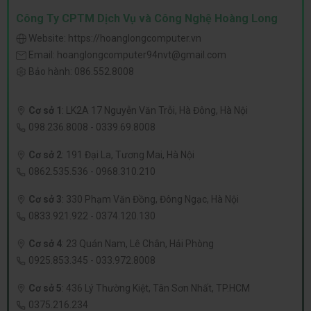
Công Ty CPTM Dịch Vụ và Công Nghệ Hoàng Long
Website:
https://hoanglongcomputer.vn
Email:
hoanglongcomputer94nvt@gmail.com
Bảo hành:
086.552.8008
Cơ sở 1
:
LK2A 17 Nguyễn Văn Trỗi, Hà Đông, Hà Nội
098.236.8008
-
0339.69.8008
Cơ sở 2
:
191 Đại La, Tương Mai, Hà Nội
0862.535.536
-
0968.310.210
Cơ sở 3
:
330 Phạm Văn Đồng, Đông Ngạc, Hà Nội
0833.921.922
-
0374.120.130
Cơ sở 4
:
23 Quán Nam, Lê Chân, Hải Phòng
0925.853.345
-
033.972.8008
Cơ sở 5
:
436 Lý Thường Kiệt, Tân Sơn Nhất, TP.HCM
0375.216.234