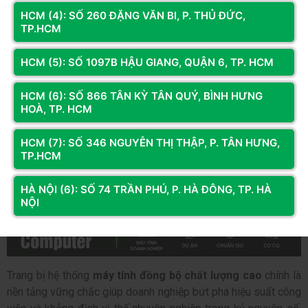
HCM (4): SỐ 260 ĐẶNG VĂN BI, P. THỦ ĐỨC,
nhanh chóng.
TP.HCM
HCM (5): SỐ 1097B HẬU GIANG, QUẬN 6, TP. HCM
HCM (6): SỐ 866 TÂN KỲ TÂN QUÝ, BÌNH HƯNG
HOÀ, TP. HCM
HCM (7): SỐ 346 NGUYỄN THỊ THẬP, P. TÂN HƯNG,
TP.HCM
HÀ NỘI (6): SỐ 74 TRẦN PHÚ, P. HÀ ĐÔNG, TP. HÀ
NỘI
Trang bị hệ thống
máy tính đồng bộ chất lượng cao
chính là
nền tảng vững chắc giúp doanh nghiệp bứt phá hiệu suất công