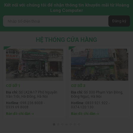
Kết nối với chúng tôi để nhận thông tin khuyến mãi từ Hoàng
Long Computer
Đăng ký
HỆ THỐNG CỬA HÀNG
CƠ SỞ 1
CƠ SỞ 3
Địa chỉ:
Số LK2A-17 Phố Nguyễn
Địa chỉ:
Số 330 Phạm Văn Đồng,
Văn Trỗi, Hà Đông, Hà Nội
Đông Ngạc, Hà Nội
Hotline:
098.236.8008 -
Hotline:
0833.921.922 -
0339.69.8008
0374.120.130
Bản đồ chỉ dẫn
Bản đồ chỉ dẫn