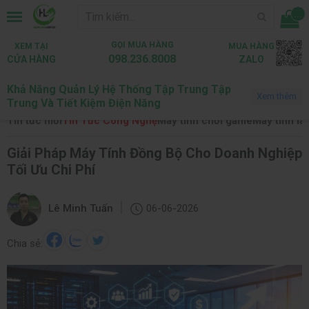
...
GỌI MUA HÀNG
XEM TẠI
MUA HÀNG
098.236.8008
CỬA HÀNG
ZALO
Khả Năng Quản Lý Hệ Thống Tập Trung Tập
Trang chủ
Tin tức
Tin Tức Công Nghệ
Xem thêm
Trung Và Tiết Kiệm Điện Năng
Tin tức mới
Tin Tức Công Nghệ
Máy tính chơi game
Máy tính là
Giải Pháp Máy Tính Đồng Bộ Cho Doanh Nghiệp
Tối Ưu Chi Phí
|
Lê Minh Tuấn
06-06-2026
Chia sẻ: