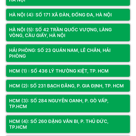
Máy Tính
Cáp Dẹt Màu Đen)
g
HÀ NỘI (4): SỐ 171 XÃ ĐÀN, ĐỐNG ĐA, HÀ NỘI
HÀ NỘI (5): SỐ 42 TRẦN QUỐC VƯỢNG, LÀNG
VÒNG, CẦU GIẤY, HÀ NỘI
Sản phẩm tương tự
Sản phẩm cùng hãng
HẢI PHÒNG: SỐ 23 QUÁN NAM, LÊ CHÂN, HẢI
PHÒNG
HCM (1) : SỐ 436 LÝ THƯỜNG KIỆT, TP. HCM
HCM (2): SỐ 231 BẠCH ĐẰNG, P. GIA ĐỊNH, TP. HCM
HCM (3): SỐ 284 NGUYỄN OANH, P. GÒ VẤP,
TP.HCM
HCM (4): SỐ 260 ĐẶNG VĂN BI, P. THỦ ĐỨC,
TP.HCM