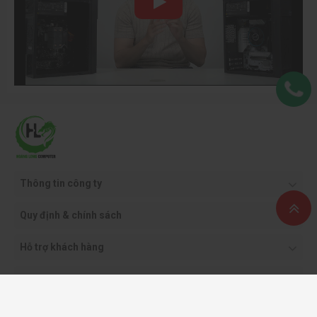
Thông tin công ty
Quy định & chính sách
Hỗ trợ khách hàng
Phương thức thanh toán