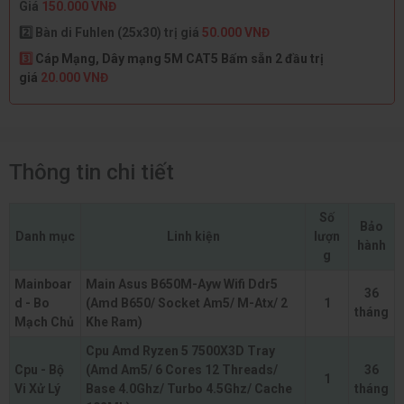
Giá
150.000 VNĐ
2️⃣ Bàn di Fuhlen (25x30) trị giá
50.000 VNĐ
3️⃣
Cáp Mạng, Dây mạng 5M CAT5 Bấm sẵn 2 đầu trị
giá
20.000 VNĐ
Thông tin chi tiết
Số
Bảo
Danh mục
Linh kiện
lượn
hành
g
Mainboar
Main Asus B650M-Ayw Wifi Ddr5
36
d - Bo
(Amd B650/ Socket Am5/ M-Atx/ 2
1
tháng
Mạch Chủ
Khe Ram)
Cpu Amd Ryzen 5 7500X3D Tray
Cpu - Bộ
(Amd Am5/ 6 Cores 12 Threads/
36
1
Vi Xử Lý
Base 4.0Ghz/ Turbo 4.5Ghz/ Cache
tháng