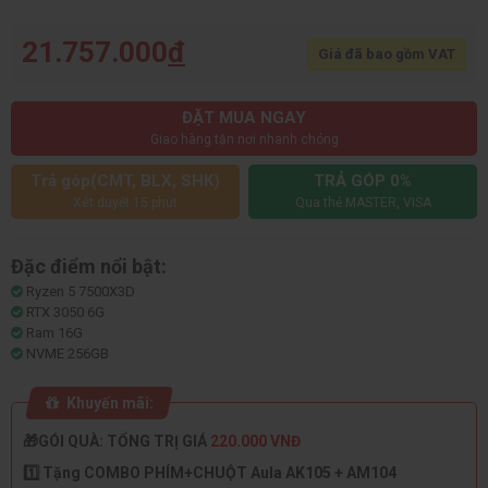
21.757.000
đ
Giá đã bao gồm VAT
ĐẶT MUA NGAY
Giao hàng tận nơi nhanh chóng
Trả góp(CMT, BLX, SHK)
TRẢ GÓP 0%
Xét duyệt 15 phút
Qua thẻ MASTER, VISA
Đặc điểm nổi bật:
Ryzen 5 7500X3D
RTX 3050 6G
Ram 16G
NVME 256GB
Khuyến mãi:
🎁GÓI QUÀ: TỔNG TRỊ GIÁ
220.000 VNĐ
1️⃣ Tặng COMBO PHÍM+CHUỘT Aula AK105 + AM104