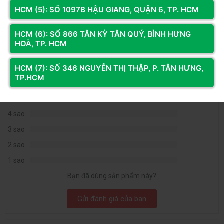
HCM (5): SỐ 1097B HẬU GIANG, QUẬN 6, TP. HCM
HCM (6): SỐ 866 TÂN KỲ TÂN QUÝ, BÌNH HƯNG
Đánh giá & Nhận xét về PC Gaming Ryzen 5 7500X3D
HOÀ, TP. HCM
|GTX 1660 SUPER 6G | Ram 16G | NVME 256GB
0
/5
HCM (7): SỐ 346 NGUYỄN THỊ THẬP, P. TÂN HƯNG,
TP.HCM
0
đánh giá & nhận xét
5 sao
4 sao
3 sao
2 sao
1 sao
Bạn đã dùng sản phẩm này?
Gửi đánh giá của bạn