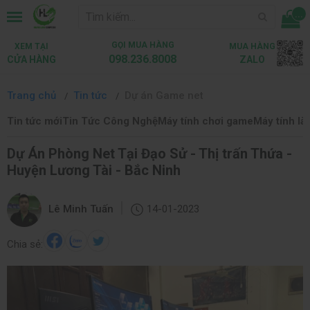
...
GỌI MUA HÀNG
XEM TẠI
MUA HÀNG
098.236.8008
CỬA HÀNG
ZALO
Trang chủ
Tin tức
Dự án Game net
Tin tức mới
Tin Tức Công Nghệ
Máy tính chơi game
Máy tính là
Dự Án Phòng Net Tại Đạo Sử - Thị trấn Thứa -
Huyện Lương Tài - Bắc Ninh
|
Lê Minh Tuấn
14-01-2023
Chia sẻ: