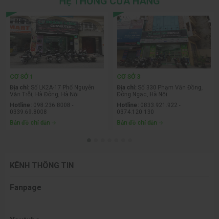
HỆ THỐNG CỬA HÀNG
CƠ SỞ 1
CƠ SỞ 3
Địa chỉ:
Số LK2A-17 Phố Nguyễn
Địa chỉ:
Số 330 Phạm Văn Đồng,
Văn Trỗi, Hà Đông, Hà Nội
Đông Ngạc, Hà Nội
Hotline:
098.236.8008 -
Hotline:
0833.921.922 -
0339.69.8008
0374.120.130
Bản đồ chỉ dẫn
Bản đồ chỉ dẫn
KÊNH THÔNG TIN
Fanpage