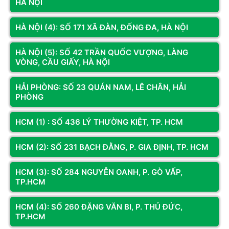
HÀ NỘI
HÀ NỘI (4): SỐ 171 XÃ ĐÀN, ĐỐNG ĐA, HÀ NỘI
HÀ NỘI (5): SỐ 42 TRẦN QUỐC VƯỢNG, LÀNG
VÒNG, CẦU GIẤY, HÀ NỘI
HẢI PHÒNG: SỐ 23 QUÁN NAM, LÊ CHÂN, HẢI
PHÒNG
HCM (1) : SỐ 436 LÝ THƯỜNG KIỆT, TP. HCM
HCM (2): SỐ 231 BẠCH ĐẰNG, P. GIA ĐỊNH, TP. HCM
HCM (3): SỐ 284 NGUYỄN OANH, P. GÒ VẤP,
TP.HCM
HCM (4): SỐ 260 ĐẶNG VĂN BI, P. THỦ ĐỨC,
TP.HCM