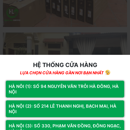
HỆ THỐNG CỬA HÀNG
LỰA CHỌN CỬA HÀNG GẦN NƠI BẠN NHẤT
HÀ NÔI (1): SỐ 94 NGUYỄN VĂN TRỖI HÀ ĐÔNG, HÀ
NỘI
HÀ NỘI (2): SỐ 214 LÊ THANH NGHỊ, BẠCH MAI, HÀ
NỘI
HÀ NỘI (3): SỐ 330, PHẠM VĂN ĐỒNG, ĐÔNG NGẠC,