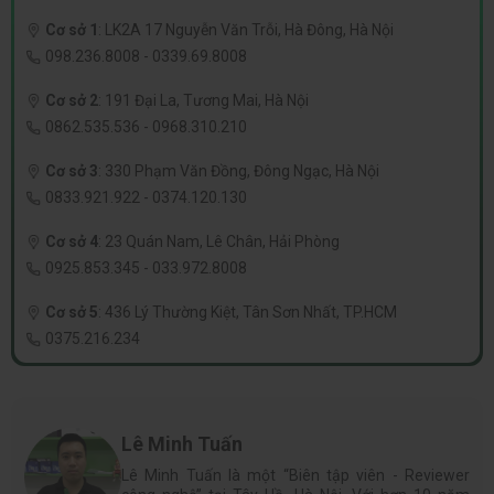
Cơ sở 1
:
LK2A 17 Nguyễn Văn Trỗi, Hà Đông, Hà Nội
098.236.8008
-
0339.69.8008
Cơ sở 2
:
191 Đại La, Tương Mai, Hà Nội
0862.535.536
-
0968.310.210
Cơ sở 3
:
330 Phạm Văn Đồng, Đông Ngạc, Hà Nội
0833.921.922
-
0374.120.130
Cơ sở 4
:
23 Quán Nam, Lê Chân, Hải Phòng
0925.853.345
-
033.972.8008
Cơ sở 5
:
436 Lý Thường Kiệt, Tân Sơn Nhất, TP.HCM
0375.216.234
Lê Minh Tuấn
Lê Minh Tuấn là một “Biên tập viên - Reviewer