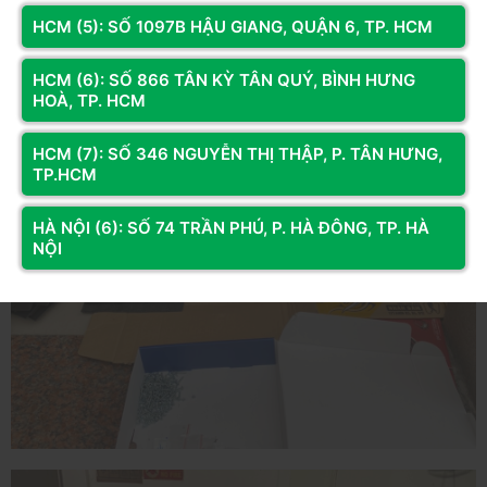
HCM (5): SỐ 1097B HẬU GIANG, QUẬN 6, TP. HCM
HCM (6): SỐ 866 TÂN KỲ TÂN QUÝ, BÌNH HƯNG
HOÀ, TP. HCM
HCM (7): SỐ 346 NGUYỄN THỊ THẬP, P. TÂN HƯNG,
TP.HCM
HÀ NỘI (6): SỐ 74 TRẦN PHÚ, P. HÀ ĐÔNG, TP. HÀ
NỘI