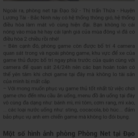
Ngoài ra, phòng net tại Đạo Sử - Thị trấn Thứa - Huyện 
Lương Tài - Bắc Ninh này có hệ thống thông gió, hệ thống 
điều hòa làm mát vô cùng hiện đại. Bạn không lo cái 
nóng vào mùa hè hay cái lạnh giá của mùa đông vì đã có 
điều hòa 2 chiều rồi nhé! 
– Bên cạnh đó, phòng game còn được bố trí 4 camera 
quan sát trong và ngoài phòng game, khu vực để xe của 
game thủ được bố trí ngay phía trước của quán cùng với 
camera để quan sát 24/24h nên các bạn hoàn toàn có 
thể yên tâm khi chơi game tại đây mà không lo tài sản 
của mình bị mất cắp.
– Với mong muốn phục vụ game thủ tốt nhất từ việc chơi 
game cho đến nhu cầu ăn uống, menu đồ ăn uống tại đây 
vô cùng đa dạng như: bánh mì, mì tôm, cơm rang, mì xào,
… các loại nước uống như: sting, cocacola, bò húc…. đảm 
bảo phục vụ anh em chiến game mà không lo đói bụng.
Một số hình ảnh phòng Phòng Net tại Đạo 