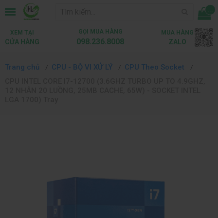
...
GỌI MUA HÀNG
XEM TẠI
MUA HÀNG
098.236.8008
CỬA HÀNG
ZALO
Trang chủ
CPU - BỘ VI XỬ LÝ
CPU Theo Socket
CPU INTEL CORE I7-12700 (3.6GHZ TURBO UP TO 4.9GHZ,
12 NHÂN 20 LUỒNG, 25MB CACHE, 65W) - SOCKET INTEL
LGA 1700) Tray