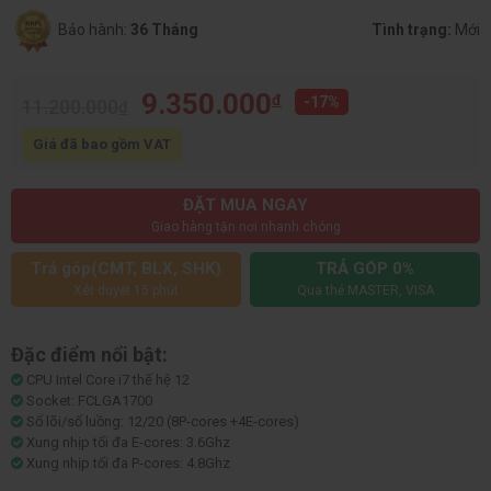
Bảo hành:
36 Tháng
Tình trạng:
Mới
9.350.000
đ
-17%
11.200.000
đ
Giá đã bao gồm VAT
ĐẶT MUA NGAY
Giao hàng tận nơi nhanh chóng
Trả góp(CMT, BLX, SHK)
TRẢ GÓP 0%
Xét duyệt 15 phút
Qua thẻ MASTER, VISA
Đặc điểm nổi bật:
CPU Intel Core i7 thế hệ 12
Socket: FCLGA1700
Số lõi/số luồng: 12/20 (8P-cores +4E-cores)
Xung nhịp tối đa E-cores: 3.6Ghz
Xung nhịp tối đa P-cores: 4.8Ghz
Bộ nhớ đệm: 25MB - L2 12MB