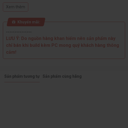
Điện năng tiêu thụ (TDP): 65-180W
Xem thêm
Chip đồ họa tích hợp: Intel® UHD Graphics 770
Ngày phát hành: Q1'22
Khuyến mãi:
---------------
LƯU Ý:
Do nguồn hàng khan hiếm nên sản phẩm này
chỉ bán khi build kèm PC mong quý khách hàng thông
cảm!
Sản phẩm tương tự
Sản phẩm cùng hãng