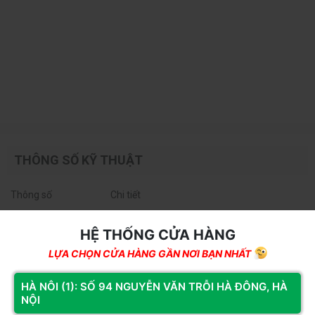
THÔNG SỐ KỸ THUẬT
Thông số
Chi tiết
Tên sản phẩm
Intel Core i7-12700
HỆ THỐNG CỬA HÀNG
LỰA CHỌN CỬA HÀNG GẦN NƠI BẠN NHẤT
Thế hệ / Kiến trúc
12th Gen / Alder Lake
HÀ NÔI (1): SỐ 94 NGUYỄN VĂN TRỖI HÀ ĐÔNG, HÀ
NỘI
Socket
FCLGA1700