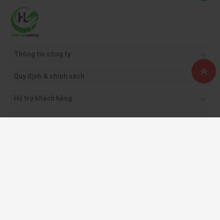
DDR5, mang lại sự linh hoạt cho người dùng khi xây dựng hoặc nâng
cấp hệ thống. Hơn nữa, việc hỗ trợ chuẩn PCIe 5.0 cung cấp băng
thông gấp đôi so với PCIe 4.0, sẵn sàng cho các card đồ họa và ổ
cứng SSD NVMe thế hệ mới, đảm bảo hệ thống có thể tận dụng tối
đa tốc độ của các linh kiện hiệu năng cao trong tương lai.
Thông tin công ty
Quy định & chính sách
Hỗ trợ khách hàng
Phương thức thanh toán
Copyright ©2021 CÔNG TY CỔ PHẦN THƯƠNG MẠI DỊCH VỤ VÀ CÔNG NGHỆ
HOÀNG LONG.
Giấy phép kinh doanh: 0108562413 - do sở KH & ĐT TP. Hà Nội cấp
All rights reserved
Intel Core i7-12700: Tương thích linh hoạt, sẵn sàng đáp ứng công
nghệ mới