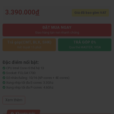
3.390.000
đ
Giá đã bao gồm VAT
ĐẶT MUA NGAY
Giao hàng tận nơi nhanh chóng
Trả góp(CMT, BLX, SHK)
TRẢ GÓP 0%
Xét duyệt 15 phút
Qua thẻ MASTER, VISA
Đặc điểm nổi bật:
CPU Intel Core i5 thế hệ 13
Socket: FCLGA1700
Số nhân/luồng: 10/16 (6P-cores + 4E-cores)
Xung nhịp tối đa E-cores: 3.3Ghz
Xung nhịp tối đa P-cores: 4.6Ghz
Bộ nhớ đệm: 20MB, L2 9,5MB
Điện năng tiêu thụ: 65-154W
Xem thêm
Ngày phát hành: Q1'23
Khuyến mãi: