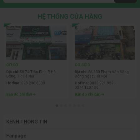
có thể là “tính năng” của mẫu này hoặc giá trị PL2 (Công 
suất Turbo tối đa).
HỆ THỐNG CỬA HÀNG
Tần số của CPU đã được quan sát trong khoảng 1,8 GHz 
(sẽ không thấp hơn) và có thể lên đến 4,6 GHz với 1 lõi. 
Sau khi đạt đến Tau (khoảng thời gian mà CPU có thể 
duy trì ở trạng thái PL2), tần số giảm xuống còn 3,3 GHz.  
Con chip này có xếp hạng công suất TDP / PL1 65 W và 
giá trị Công suất tối đa Turbo PL2 rõ ràng là 148 W.
CƠ SỞ
CƠ SỞ 3
Địa chỉ:
Số 74 Trần Phú, P. Hà
Địa chỉ:
Số 330 Phạm Văn Đồng,
Đông, TP. Hà Nội
Đông Ngạc, Hà Nội
Hotline:
098.236.8008
Hotline:
0833.921.922 -
0374.120.130
Bản đồ chỉ dẫn
Bản đồ chỉ dẫn
KÊNH THÔNG TIN
Fanpage