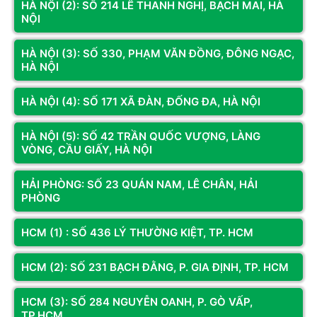
Cache, LGA 1700)
HÀ NỘI (2): SỐ 214 LÊ THANH NGHỊ, BẠCH MAI, HÀ
Công nghệ CPU
Raptor Lake
NỘI
Mới đây, Intel đã tung ra thị trường 1 mẫu chip thế hệ thứ 
13 mới, đó chính là con chip i5-13400F, 1 mẫu chip được 
HÀ NỘI (3): SỐ 330, PHẠM VĂN ĐỒNG, ĐÔNG NGẠC,
anh em rất mong chờ khi mẫu tiền nhiệm của nó, i5-
HÀ NỘI
13400F đã chinh phục được hầu hết anh em game thủ. 
Vậy con chip mới này có gì mà anh em quan tâm đến vậy, 
HÀ NỘI (4): SỐ 171 XÃ ĐÀN, ĐỐNG ĐA, HÀ NỘI
hãy cùng tìm hiểu nhé.
HÀ NỘI (5): SỐ 42 TRẦN QUỐC VƯỢNG, LÀNG
VÒNG, CẦU GIẤY, HÀ NỘI
HẢI PHÒNG: SỐ 23 QUÁN NAM, LÊ CHÂN, HẢI
PHÒNG
HCM (1) : SỐ 436 LÝ THƯỜNG KIỆT, TP. HCM
Xem thêm
HCM (2): SỐ 231 BẠCH ĐẰNG, P. GIA ĐỊNH, TP. HCM
Video
HCM (3): SỐ 284 NGUYỄN OANH, P. GÒ VẤP,
TP.HCM