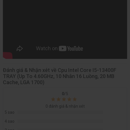
Thông số kỹ thuật CPU Intel Core i5 13400F
Đánh giá & Nhận xét về Cpu Intel Core I5-13400F
TRAY (Up To 4.60GHz, 10 Nhân 16 Luồng, 20 MB
Sản phẩm
Bộ vi xử lý CPU
Cache, LGA 1700)
Hãng sản xuất
Intel
0
/5
Intel Core™ i5-
0
đánh giá & nhận xét
Model
13400f
5 sao
4 sao
Socket
FCLGA1700