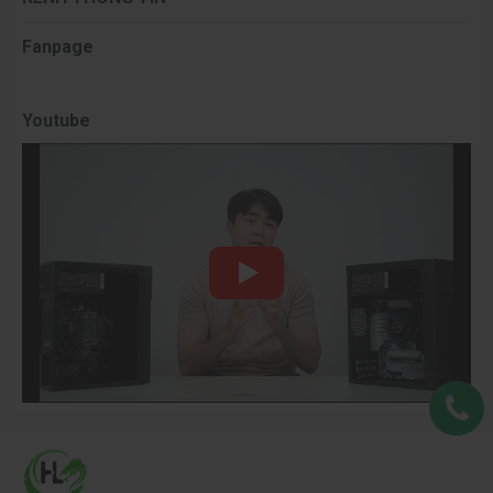
Hỗ trợ RAM DDR4-2666 & PCIe
Fanpage
Intel Core i5-10400 hỗ trợ RAM DDR4 tốc độ tối đa 2666MHz ở cấu
hình kênh đôi, đáp ứng tốt nhu cầu làm việc, học tập và giải trí phổ
thông với độ ổn định cao. CPU cũng tương thích chuẩn PCI Express
Youtube
3.0, cho phép kết hợp linh hoạt với card đồ họa rời, SSD NVMe và các
linh kiện phổ biến hiện nay, giúp người dùng dễ build cấu hình hợp lý,
tối ưu chi phí và thuận tiện nâng cấp về sau.
Hỗ trợ linh kiện phổ biến, dễ build - tối ưu chi phí nâng cấp