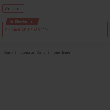
Điện năng tiêu thụ cơ bản: 65W
Chip đồ họa tích hợp: Intel® UHD Graphics 630
Xem thêm
Ngày phát hành: Q2'20
Khuyến mãi:
Giá bán lẻ CPU: 3.450.000đ
Sản phẩm tương tự
Sản phẩm cùng hãng