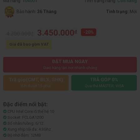
Mã hàng:
10400T
Tình trạng hàng:
Còn hàng
Bảo hành:
36 Tháng
Tình trạng:
Mới
3.450.000
đ
-20%
4.300.000
đ
Giá đã bao gồm VAT
ĐẶT MUA NGAY
Giao hàng tận nơi nhanh chóng
Trả góp(CMT, BLX, SHK)
TRẢ GÓP 0%
Xét duyệt 15 phút
Qua thẻ MASTER, VISA
Đặc điểm nổi bật:
CPU Intel Core i5 thế hệ 10
Socket: FCLGA1200
Số nhân/luồng: 6/12
Xung nhịp tối đa: 4.3Ghz
Bộ nhớ đệm: 12MB