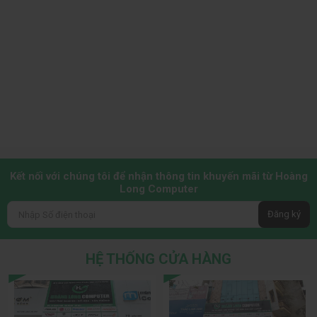
phù hợp với người dùng sử dụng VGA rời. Đây là lựa chọn lý
tưởng cho game thủ hoặc streamer cần sức mạnh ổn định và
mạnh mẽ.
Kết nối với chúng tôi để nhận thông tin khuyến mãi từ Hoàng
Long Computer
Đăng ký
Tản nhiệt nước ASUS Prime LC 360 ARGB LCD
Tản nhiệt nước ASUS Prime LC 360 ARGB LCD
được trang bị
HỆ THỐNG CỬA HÀNG
radiator 360mm cùng thiết kế mạnh mẽ giúp duy trì nhiệt độ
CPU luôn ổn định. Màn hình LCD tích hợp cho phép hiển thị
thông số hoặc hình ảnh tùy chỉnh, tăng tính hiện đại cho hệ