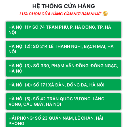
Voucher Khuyến Mại Trừ Trực Tiếp
HỆ THỐNG CỬA HÀNG
1
400.000Vnđ
LỰA CHỌN CỬA HÀNG GẦN NƠI BẠN NHẤT
HÀ NỘI (1): SỐ 74 TRẦN PHÚ, P. HÀ ĐÔNG, TP. HÀ
NỘI
Sản phẩm tương tự
Sản phẩm cùng hãng
HÀ NỘI (2): SỐ 214 LÊ THANH NGHỊ, BẠCH MAI, HÀ
NỘI
HÀ NỘI (3): SỐ 330, PHẠM VĂN ĐỒNG, ĐÔNG NGẠC,
HÀ NỘI
HÀ NỘI (4): SỐ 171 XÃ ĐÀN, ĐỐNG ĐA, HÀ NỘI
HÀ NỘI (5): SỐ 42 TRẦN QUỐC VƯỢNG, LÀNG
VÒNG, CẦU GIẤY, HÀ NỘI
HẢI PHÒNG: SỐ 23 QUÁN NAM, LÊ CHÂN, HẢI
PHÒNG