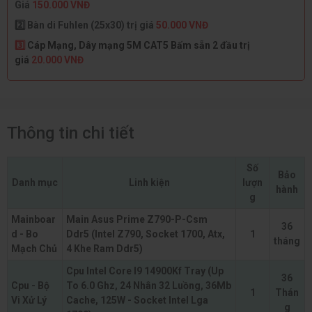
Giá
150.000 VNĐ
2️⃣ Bàn di Fuhlen (25x30) trị giá
50.000 VNĐ
3️⃣
Cáp Mạng, Dây mạng 5M CAT5 Bấm sẵn 2 đầu trị
giá
20.000 VNĐ
Thông tin chi tiết
Số
Bảo
Danh mục
Linh kiện
lượn
hành
g
Mainboar
Main Asus Prime Z790-P-Csm
36
d - Bo
Ddr5 (Intel Z790, Socket 1700, Atx,
1
tháng
Mạch Chủ
4 Khe Ram Ddr5)
Cpu Intel Core I9 14900Kf Tray (Up
36
Cpu - Bộ
To 6.0 Ghz, 24 Nhân 32 Luồng, 36Mb
1
Thán
Vi Xử Lý
Cache, 125W - Socket Intel Lga
g