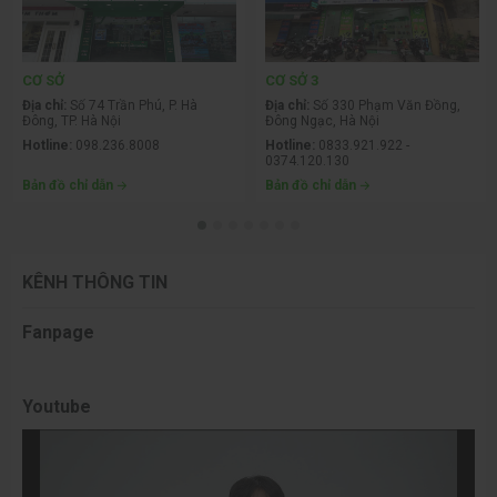
thống. Khả năng tản nhiệt tốt giúp CPU duy trì hiệu suất cao
trong thời gian dài, đặc biệt khi chơi game hoặc render ở mức
tải cao. Hệ thống LED ARGB đồng bộ tạo điểm nhấn thẩm mỹ
CƠ SỞ
CƠ SỞ 3
nổi bật cho bộ máy.
Địa chỉ:
Số 74 Trần Phú, P. Hà
Địa chỉ:
Số 330 Phạm Văn Đồng,
Đông, TP. Hà Nội
Đông Ngạc, Hà Nội
Hotline:
098.236.8008
Hotline:
0833.921.922 -
0374.120.130
Bản đồ chỉ dẫn
Bản đồ chỉ dẫn
KÊNH THÔNG TIN
Fanpage
RAM Apacer NOX 16GB (1x16GB) DDR5 BUS 5200MHz
Youtube
Black
RAM Apacer NOX 16GB (1x16GB) DDR5 BUS 5200MHz
Black
là lựa chọn nâng cấp tuyệt vời cho các bộ PC hiệu năng