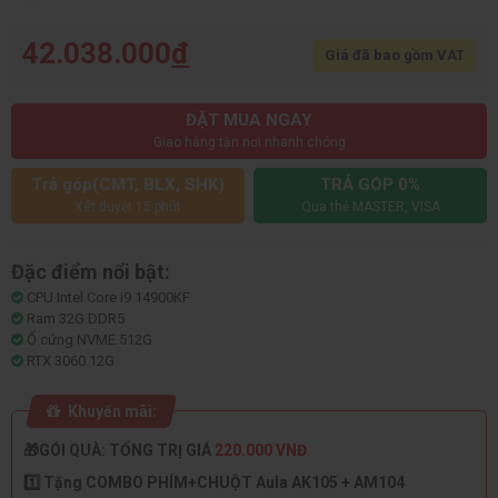
42.038.000
đ
Giá đã bao gồm VAT
ĐẶT MUA NGAY
Giao hàng tận nơi nhanh chóng
Trả góp(CMT, BLX, SHK)
TRẢ GÓP 0%
Xét duyệt 15 phút
Qua thẻ MASTER, VISA
Đặc điểm nổi bật:
CPU Intel Core i9 14900KF
Ram 32G DDR5
Ổ cứng NVME 512G
RTX 3060 12G
Khuyến mãi:
🎁GÓI QUÀ: TỔNG TRỊ GIÁ
220.000 VNĐ
1️⃣ Tặng COMBO PHÍM+CHUỘT Aula AK105 + AM104