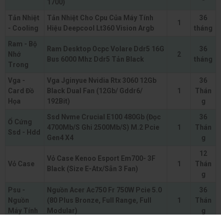
1700)
Tản Nhiệt
Tản Nhiệt Cho Cpu Của Máy Tính
36
1
- Cooling
Hiệu Deepcool Lt360 Vision Argb
tháng
Ram - Bộ
Ram Desktop Ocpc Volare Ddr5 16G
36
Nhớ
2
Bus 6000 Mhz Ddr5 Tản Black
tháng
Trong
Vga -
Vga Jginyue Nvidia Rtx 3060 12Gb
36
Card Đồ
Black Dual Fan (12Gb/ Gddr6/
1
Thán
Họa
192Bit)
g
Ssd Nvme Crucial E100 480Gb (Đọc
36
Ổ Cứng
4700Mb/S Ghi 2500Mb/S) M.2 Pcie
1
Thán
Ssd - Hdd
Gen4 X4
g
12
Vỏ Case Kenoo Esport Em700- 3F
Vỏ Case
1
Thán
Black (Size E-Atx/Sẵn 3 Fan)
g
Psu -
Nguồn Acer Ac750 Fr 750W Pcie 5.0
36
Nguồn
(80 Plus Bronze, Full Range, Full
1
Thán
Máy Tính
Modular)
g