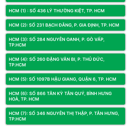
HCM (1) : SỐ 436 LÝ THƯỜNG KIỆT, TP. HCM
HCM (2): SỐ 231 BẠCH ĐẰNG, P. GIA ĐỊNH, TP. HCM
PC Đồ Họa Core I9 14900KF | 32G | 500G | RTX 3060 12G
HCM (3): SỐ 284 NGUYỄN OANH, P. GÒ VẤP,
TP.HCM
PC Đồ Họa Core I9 14900KF | 32G | 500G | RTX 3060
12G
này được xây dựng dành cho những game thủ cần hiệu
năng mạnh mẽ và khả năng xử lý mượt mà trong mọi tựa
HCM (4): SỐ 260 ĐẶNG VĂN BI, P. THỦ ĐỨC,
TP.HCM
game AAA. Với nền tảng phần cứng thế hệ mới, người dùng có
thể tận hưởng đồ họa chất lượng cao, tốc độ khung hình ổn
HCM (5): SỐ 1097B HẬU GIANG, QUẬN 6, TP. HCM
định và khả năng phản hồi nhanh trong mọi tình huống. Không
chỉ phục vụ chơi game, cấu hình này còn phù hợp cho
HCM (6): SỐ 866 TÂN KỲ TÂN QUÝ, BÌNH HƯNG
livestream, dựng video, làm việc đa nhiệm hoặc khai thác các
HOÀ, TP. HCM
ứng dụng sáng tạo yêu cầu sức mạnh lớn.
HCM (7): SỐ 346 NGUYỄN THỊ THẬP, P. TÂN HƯNG,
PC Đồ Họa Đa Nhiệm Mượt Mà
TP.HCM
Bộ PC đồ họa này cho khả năng vận hành tốt ở hầu hết các