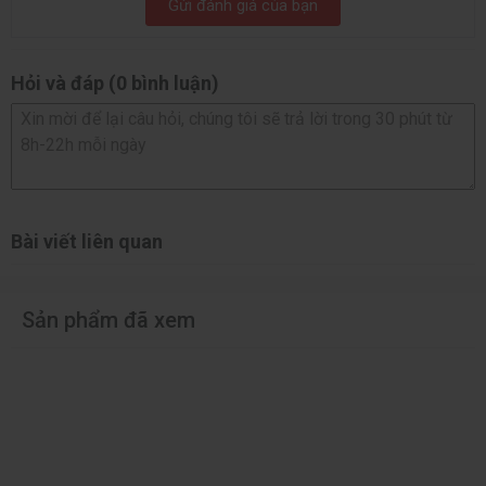
Gửi đánh giá của bạn
Hỏi và đáp (0 bình luận)
Bài viết liên quan
CPU Intel Core i9 14900KF
Sản phẩm đã xem
Intel Core i9 14900KF
là bộ xử lý thuộc phân khúc cao cấp, sở
hữu số nhân lớn và xung nhịp cao giúp xử lý mượt mà mọi tác
vụ nặng. CPU có thể đạt tốc độ lên đến 6.0GHz, mang lại khả
năng phản hồi nhanh và hiệu suất vượt trội trong game cũng
như các phần mềm sáng tạo. Việc không tích hợp GPU
onboard giúp toàn bộ công suất tập trung cho hiệu năng lõi,