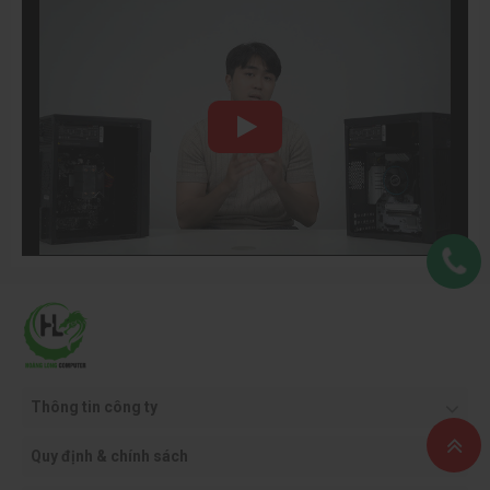
RAM GEIL SPEAR V DDR5 16GB BUS 6400 BLACK
RAM GEIL SPEAR V DDR5 16GB BUS 6400 BLACK
là lựa
chọn nâng cấp hiệu năng mạnh mẽ dành cho game thủ, người
làm đồ họa và những ai muốn tối ưu tốc độ xử lý của hệ thống
PC đời mới. Với chuẩn DDR5 cùng xung nhịp 6400MHz, thanh
RAM mang lại băng thông vượt trội, giảm độ trễ và cải thiện
đáng kể tốc độ phản hồi trong mọi tác vụ từ chơi game,
render, đa nhiệm đến chạy ứng dụng nặng. Thiết kế màu đen
mạnh mẽ, kết hợp tản nhiệt nhôm tối ưu giúp duy trì nhiệt độ
ổn định và đảm bảo hiệu suất bền bỉ khi hoạt động liên tục.
GEIL SPEAR V DDR5 16GB là lựa chọn lý tưởng để xây dựng
hoặc nâng cấp cấu hình PC hiệu năng cao, mang đến sự mượt
mà và ổn định vượt trội trong tầm giá.
Thông tin công ty
Quy định & chính sách