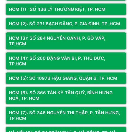
HCM (1) : SỐ 436 LÝ THƯỜNG KIỆT, TP. HCM
HCM (2): SỐ 231 BẠCH ĐẰNG, P. GIA ĐỊNH, TP. HCM
HCM (3): SỐ 284 NGUYỄN OANH, P. GÒ VẤP,
TP.HCM
PC Đồ Họa Core I9 14900KF | 32G | NVME 1TB | RTX 5080
HCM (4): SỐ 260 ĐẶNG VĂN BI, P. THỦ ĐỨC,
TP.HCM
16G
PC Đồ Họa Core I9 14900KF | 32G | NVME 1TB | RTX 5080
HCM (5): SỐ 1097B HẬU GIANG, QUẬN 6, TP. HCM
16G
này được xây dựng dành cho những game thủ cần hiệu
năng mạnh mẽ và khả năng xử lý mượt mà trong mọi tựa
HCM (6): SỐ 866 TÂN KỲ TÂN QUÝ, BÌNH HƯNG
game AAA. Với nền tảng phần cứng thế hệ mới, người dùng có
HOÀ, TP. HCM
thể tận hưởng đồ họa chất lượng cao, tốc độ khung hình ổn
định và khả năng phản hồi nhanh trong mọi tình huống. Không
HCM (7): SỐ 346 NGUYỄN THỊ THẬP, P. TÂN HƯNG,
TP.HCM
chỉ phục vụ chơi game, cấu hình này còn phù hợp cho
livestream, dựng video, làm việc đa nhiệm hoặc khai thác các