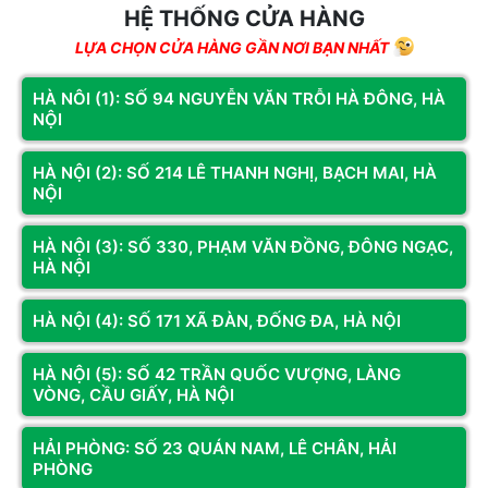
60
HỆ THỐNG CỬA HÀNG
Nguồn
Cybenetics Gold(850W | 80 Plus
1
tháng
Máy Tính
Gold | Full Modul)
LỰA CHỌN CỬA HÀNG GẦN NƠI BẠN NHẤT
Voucher Khuyến Mại Trừ Trực Tiếp
1
HÀ NÔI (1): SỐ 94 NGUYỄN VĂN TRỖI HÀ ĐÔNG, HÀ
400.000Vnđ
NỘI
HÀ NỘI (2): SỐ 214 LÊ THANH NGHỊ, BẠCH MAI, HÀ
NỘI
Sản phẩm tương tự
Sản phẩm cùng hãng
HÀ NỘI (3): SỐ 330, PHẠM VĂN ĐỒNG, ĐÔNG NGẠC,
HÀ NỘI
HÀ NỘI (4): SỐ 171 XÃ ĐÀN, ĐỐNG ĐA, HÀ NỘI
HÀ NỘI (5): SỐ 42 TRẦN QUỐC VƯỢNG, LÀNG
VÒNG, CẦU GIẤY, HÀ NỘI
HẢI PHÒNG: SỐ 23 QUÁN NAM, LÊ CHÂN, HẢI
PHÒNG