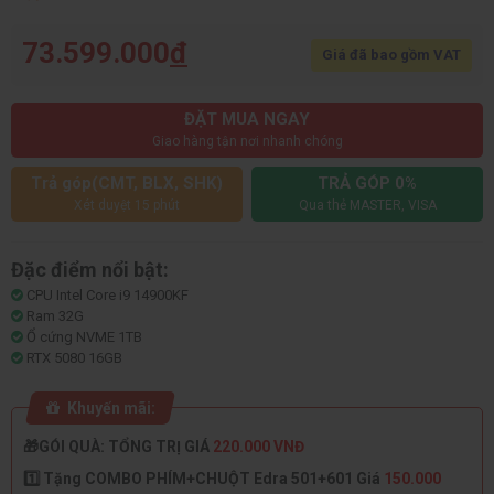
73.599.000
đ
Giá đã bao gồm VAT
ĐẶT MUA NGAY
Giao hàng tận nơi nhanh chóng
Trả góp(CMT, BLX, SHK)
TRẢ GÓP 0%
Xét duyệt 15 phút
Qua thẻ MASTER, VISA
Đặc điểm nổi bật:
CPU Intel Core i9 14900KF
Ram 32G
Ổ cứng NVME 1TB
RTX 5080 16GB
Khuyến mãi:
🎁GÓI QUÀ: TỔNG TRỊ GIÁ
220.000 VNĐ
1️⃣ Tặng COMBO PHÍM+CHUỘT Edra 501+601 Giá
150.000