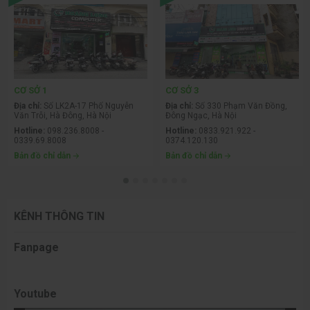
Tản nhiệt nước ASUS Prime LC 360 ARGB LCD
được trang bị
radiator 360mm cùng thiết kế mạnh mẽ giúp duy trì nhiệt độ
CPU luôn ổn định. Màn hình LCD tích hợp cho phép hiển thị
thông số hoặc hình ảnh tùy chỉnh, tăng tính hiện đại cho hệ
thống. Khả năng tản nhiệt tốt giúp CPU duy trì hiệu suất cao
CƠ SỞ 1
CƠ SỞ 3
trong thời gian dài, đặc biệt khi chơi game hoặc render ở mức
Địa chỉ:
Số LK2A-17 Phố Nguyễn
Địa chỉ:
Số 330 Phạm Văn Đồng,
tải cao. Hệ thống LED ARGB đồng bộ tạo điểm nhấn thẩm mỹ
Văn Trỗi, Hà Đông, Hà Nội
Đông Ngạc, Hà Nội
nổi bật cho bộ máy.
Hotline:
098.236.8008 -
Hotline:
0833.921.922 -
0339.69.8008
0374.120.130
Bản đồ chỉ dẫn
Bản đồ chỉ dẫn
KÊNH THÔNG TIN
Fanpage
Youtube