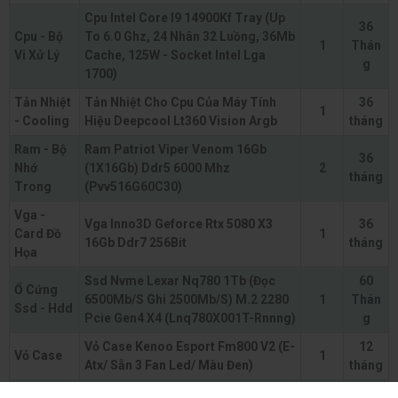
Cpu Intel Core I9 14900Kf Tray (Up
36
Cpu - Bộ
To 6.0 Ghz, 24 Nhân 32 Luồng, 36Mb
1
Thán
Vi Xử Lý
Cache, 125W - Socket Intel Lga
g
1700)
Tản Nhiệt
Tản Nhiệt Cho Cpu Của Máy Tính
36
1
- Cooling
Hiệu Deepcool Lt360 Vision Argb
tháng
Ram - Bộ
Ram Patriot Viper Venom 16Gb
36
Nhớ
(1X16Gb) Ddr5 6000 Mhz
2
tháng
Trong
(Pvv516G60C30)
Vga -
Vga Inno3D Geforce Rtx 5080 X3
36
Card Đồ
1
16Gb Ddr7 256Bit
tháng
Họa
Ssd Nvme Lexar Nq780 1Tb (Đọc
60
Ổ Cứng
6500Mb/S Ghi 2500Mb/S) M.2 2280
1
Thán
Ssd - Hdd
Pcie Gen4 X4 (Lnq780X001T-Rnnng)
g
Vỏ Case Kenoo Esport Fm800 V2 (E-
12
Vỏ Case
1
Atx/ Sẵn 3 Fan Led/ Màu Đen)
tháng
Psu -
Nguồn Corsair Rm850E Atx 3.1