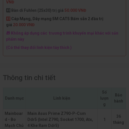
VNĐ
2️⃣ Bàn di Fuhlen (25x30) trị giá
50.000 VNĐ
3️⃣
Cáp Mạng, Dây mạng 5M CAT5 Bấm sẵn 2 đầu trị
giá
20.000 VNĐ
🎁 Không áp dụng các trương trình khuyến mại khác với sản
phẩm này
(Có thể thay đổi linh kiện tùy thích )
Thông tin chi tiết
Số
Bảo
Danh mục
Linh kiện
lượn
hành
g
Mainboar
Main Asus Prime Z790-P-Csm
36
d - Bo
Ddr5 (Intel Z790, Socket 1700, Atx,
1
tháng
Mạch Chủ
4 Khe Ram Ddr5)