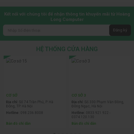
Kết nối với chúng tôi để nhận thông tin khuyến mãi từ Hoàng
Long Computer
Đăng ký
HỆ THỐNG CỬA HÀNG
CƠ SỞ
CƠ SỞ 3
Địa chỉ:
Số 74 Trần Phú, P. Hà
Địa chỉ:
Số 330 Phạm Văn Đồng,
Đông, TP. Hà Nội
Đông Ngạc, Hà Nội
Hotline:
098.236.8008
Hotline:
0833.921.922 -
0374.120.130
Bản đồ chỉ dẫn
Bản đồ chỉ dẫn