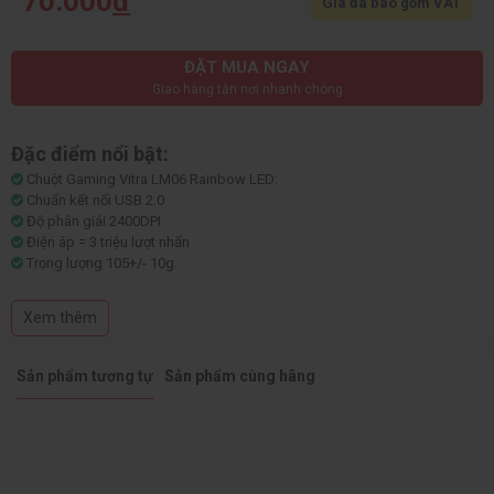
70.000
đ
Giá đã bao gồm VAT
ĐẶT MUA NGAY
Giao hàng tận nơi nhanh chóng
Đặc điểm nổi bật:
Chuột Gaming Vitra LM06 Rainbow LED:
Chuẩn kết nối USB 2.0
Độ phân giải 2400DPI
Điện áp = 3 triệu lượt nhấn
Trọng lượng 105+/- 10g.
Kích thước 110*60*40mm
Xem thêm
Sản phẩm tương tự
Sản phẩm cùng hãng