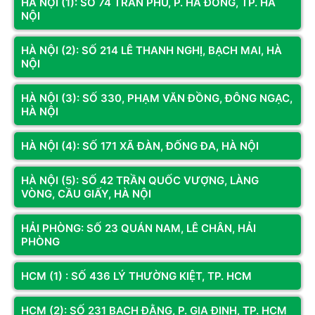
HÀ NỘI (1): SỐ 74 TRẦN PHÚ, P. HÀ ĐÔNG, TP. HÀ
NỘI
Chuẩn kết nối
USB 2.0
HÀ NỘI (2): SỐ 214 LÊ THANH NGHỊ, BẠCH MAI, HÀ
Độ phân giải (DPI)
2400 DPI
NỘI
Nguồn điện
DC 5V, ≤100mA
HÀ NỘI (3): SỐ 330, PHẠM VĂN ĐỒNG, ĐÔNG NGẠC,
Độ bền phím nhấn
≥ 3 triệu lượt nhấn
HÀ NỘI
Trọng lượng
105 ± 10g
HÀ NỘI (4): SỐ 171 XÃ ĐÀN, ĐỐNG ĐA, HÀ NỘI
Kích thước
110 x 60 x 40 mm
HÀ NỘI (5): SỐ 42 TRẦN QUỐC VƯỢNG, LÀNG
Đèn LED
Hiệu ứng Rainbow LED
VÒNG, CẦU GIẤY, HÀ NỘI
Tương thích
Windows, Linux
HẢI PHÒNG: SỐ 23 QUÁN NAM, LÊ CHÂN, HẢI
PHÒNG
Xem thêm
Đánh giá & Nhận xét về CHUỘT VITRA LM06 BLACK
HCM (1) : SỐ 436 LÝ THƯỜNG KIỆT, TP. HCM
LED RAINBOW
0
/5
HCM (2): SỐ 231 BẠCH ĐẰNG, P. GIA ĐỊNH, TP. HCM