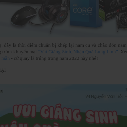
, đây là thời điểm chuẩn bị khép lại năm cũ và chào đón năm
 trình khuyến mại 
“Vui Giáng Sinh, Nhận Quà Lung Linh”
. Xe
y mắn
 - cứ quay là trúng trong năm 2022 này nhé!
MẠI