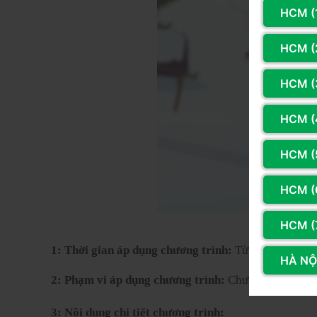
HCM (
HCM (2
HCM (
HCM (
HCM (
HCM (
HCM (
1: Thời gian áp dụng chương trình:
 Từ ngày 10/12 
HÀ NỘI
2: Phạm vi áp dụng chương trình:
 Chương trình áp 
3: Nội dung chi tiết chương trình: