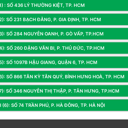
1) : SỐ 436 LÝ THƯỜNG KIỆT, TP. HCM
): SỐ 231 BẠCH ĐẰNG, P. GIA ĐỊNH, TP. HCM
3): SỐ 284 NGUYỄN OANH, P. GÒ VẤP, TP.HCM
4): SỐ 260 ĐẶNG VĂN BI, P. THỦ ĐỨC, TP.HCM
5): SỐ 1097B HẬU GIANG, QUẬN 6, TP. HCM
6): SỐ 866 TÂN KỲ TÂN QUÝ, BÌNH HƯNG HOÀ, TP. HCM
Vòng quay may mắn- Cứ quay là trúng
7): SỐ 346 NGUYỄN THỊ THẬP, P. TÂN HƯNG, TP.HCM
- 24/12/2021
 (6): SỐ 74 TRẦN PHÚ, P. HÀ ĐÔNG, TP. HÀ NỘI
dụng tại Showroom 
Hoàng Long Computer