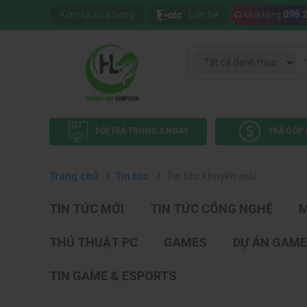
Xem tại cửa hàng
Liên hệ
098.
Mua hàng
ĐỔI TRẢ TRONG 3 NGÀY
TRẢ GÓP 
Trang chủ
Tin tức
Tin tức khuyến mãi
TIN TỨC MỚI
TIN TỨC CÔNG NGHỆ
M
THỦ THUẬT PC
GAMES
DỰ ÁN GAME
TIN GAME & ESPORTS