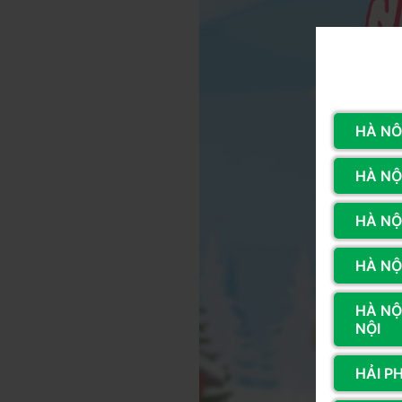
HÀ NÔ
HÀ NỘI
HÀ NỘ
HÀ NỘI
HÀ NỘ
NỘI
HẢI P