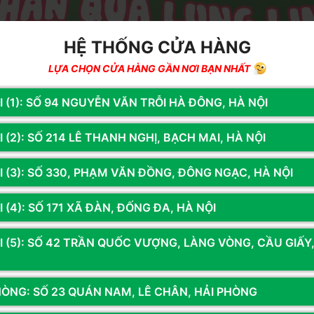
HỆ THỐNG CỬA HÀNG
LỰA CHỌN CỬA HÀNG GẦN NƠI BẠN NHẤT
I (1): SỐ 94 NGUYỄN VĂN TRỖI HÀ ĐÔNG, HÀ NỘI
 (2): SỐ 214 LÊ THANH NGHỊ, BẠCH MAI, HÀ NỘI
I (3): SỐ 330, PHẠM VĂN ĐỒNG, ĐÔNG NGẠC, HÀ NỘI
 (4): SỐ 171 XÃ ĐÀN, ĐỐNG ĐA, HÀ NỘI
I (5): SỐ 42 TRẦN QUỐC VƯỢNG, LÀNG VÒNG, CẦU GIẤY
HÒNG: SỐ 23 QUÁN NAM, LÊ CHÂN, HẢI PHÒNG