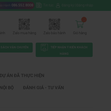
086.552.8008
Tin tức
Đăng ký
|
Đăng nhập
Bảo Hành
...
hình
Zalo mua hàng
Zalo bảo hành
Giỏ hàng
 SÁCH VẬN CHUYỂN
TIẾP NHẬN Ý KIẾN KHÁCH
HÀNG
DỰ ÁN ĐÃ THỰC HIỆN
NỘI BỘ
ĐÁNH GIÁ - TƯ VẤN