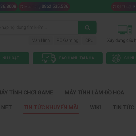
236.8008
0862.535.536
Mua hàng
Kỹ Thuật, 
Màn Hình
PC Gaming
CPU
Xây dựng cấu 
LINH HOẠT
BẢO HÀNH TẠI NHÀ
CHÍNH
ÁY TÍNH CHƠI GAME
MÁY TÍNH LÀM ĐỒ HỌA
 NET
TIN TỨC KHUYẾN MÃI
WIKI
TIN TỨC 